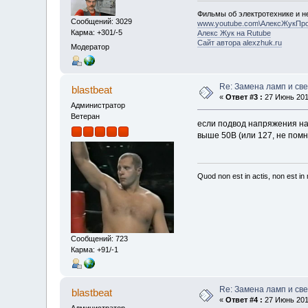
Фильмы об электротехнике и не
Сообщений: 3029
www.youtube.com\АлексЖукПр
Карма: +301/-5
Алекс Жук на Rutube
Сайт автора alexzhuk.ru
Модератор
Re: Замена ламп и св
blastbeat
«
Ответ #3 :
27 Июнь 2019
Администратор
Ветеран
если подвод напряжения на 
выше 50В (или 127, не помн
Quod non est in actis, non est i
Сообщений: 723
Карма: +91/-1
Re: Замена ламп и св
blastbeat
«
Ответ #4 :
27 Июнь 2019
Администратор