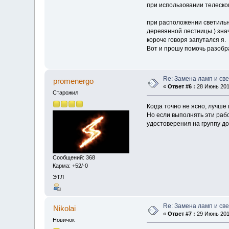
при использовании телеско
при расположении светильн
деревянной лестницы.) знач
короче говоря запутался я.
Вот и прошу помочь разобр
Re: Замена ламп и св
promenergo
«
Ответ #6 :
28 Июнь 2019
Старожил
Когда точно не ясно, лучше 
Но если выполнять эти рабо
удостоверения на группу д
Сообщений: 368
Карма: +52/-0
ЭТЛ
Re: Замена ламп и св
Nikolai
«
Ответ #7 :
29 Июнь 2019
Новичок