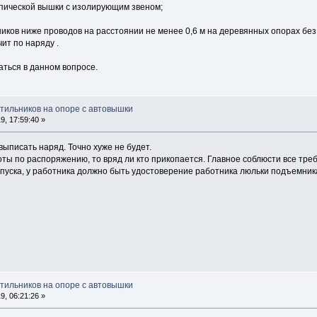
пической вышки с изолирующим звеном;
иков ниже проводов на расстоянии не менее 0,6 м на деревянных опорах без
ит по наряду .
аться в данном вопросе.
етильников на опоре с автовышки
, 17:59:40 »
выписать наряд. Точно хуже не будет.
ты по распоряжению, то вряд ли кто прикопается. Главное соблюсти все тре
опуска, у работника должно быть удостоверение работника люльки подъемник
етильников на опоре с автовышки
, 06:21:26 »