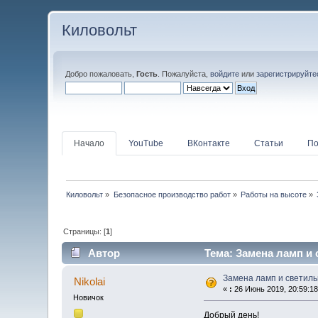
Киловольт
Добро пожаловать,
Гость
. Пожалуйста,
войдите
или
зарегистрируйте
Начало
YouTube
ВКонтакте
Статьи
По
Киловольт
»
Безопасное производство работ
»
Работы на высоте
»
Страницы: [
1
]
Автор
Тема: Замена ламп и 
Замена ламп и светиль
Nikolai
«
:
26 Июнь 2019, 20:59:18
Новичок
Добрый день!