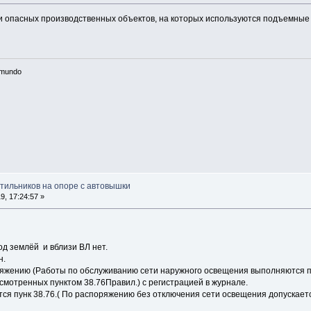
и опасных производственных объектов, на которых используются подъемные 
n mundo
етильников на опоре с автовышки
, 17:24:57 »
од землёй и вблизи ВЛ нет.
н.
оряжению (Работы по обслуживанию сети наружного освещения выполняются 
смотренных пунктом 38.76Правил.) с регистрацией в журнале.
тся пунк 38.76.( По распоряжению без отключения сети освещения допускает