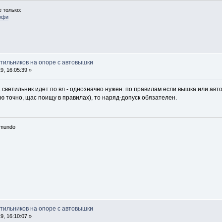
 только:
офи
етильников на опоре с автовышки
, 16:05:39 »
светильник идет по вл - однозначно нужен. по правилам если вышка или авт
ю точно, щас поищу в правилах), то наряд-допуск обязателен.
n mundo
етильников на опоре с автовышки
, 16:10:07 »