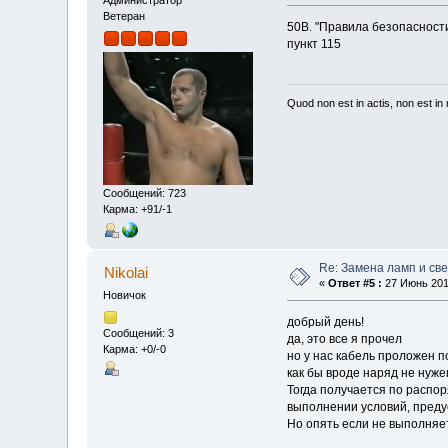
Ветеран
50В. "Правила безопасност
пункт 115
Quod non est in actis, non est i
Сообщений: 723
Карма: +91/-1
Re: Замена ламп и св
Nikolai
«
Ответ #5 :
27 Июнь 2019
Новичок
добрый день!
Сообщений: 3
да, это все я прочел
Карма: +0/-0
но у нас кабель проложен п
как бы вроде наряд не нуже
Тогда получается по расп
выполнении условий, преду
Но опять если не выполняе