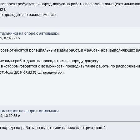
вопроса требуется ли наряд-допуск на работы по замене ламп (светильников
кта
но проводить по распоряжению
етильников на опоре с автовышки
, 07:46:27 »
ысоте относятся к специальным видам работ, и у работников, выполняющих р
ые виды работ должны проводиться по наряду-допуску.
 в котором говорится о возможности проводить такие работы по распоряжению
7 Июнь 2019, 07:52:51 от promenergo
»
етильников на опоре с автовышки
, 10:19:53 »
и наряда на работы на высоте или наряда электрического?