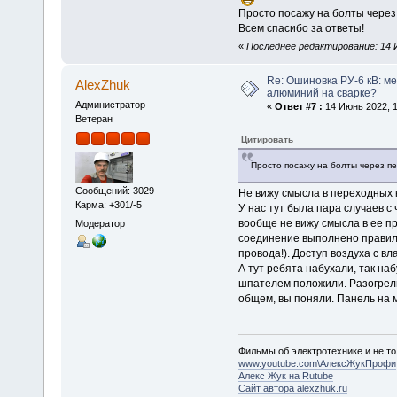
Просто посажу на болты через 
Всем спасибо за ответы!
«
Последнее редактирование: 14 Ию
Re: Ошиновка РУ-6 кВ: ме
AlexZhuk
алюминий на сварке?
Администратор
«
Ответ #7 :
14 Июнь 2022, 1
Ветеран
Цитировать
Просто посажу на болты через пе
Сообщений: 3029
Не вижу смысла в переходных к
Карма: +301/-5
У нас тут была пара случаев с
вообще не вижу смысла в ее пр
Модератор
соединение выполнено правильн
провода!). Доступ воздуха с в
А тут ребята набухали, так на
шпателем положили. Разогрелис
общем, вы поняли. Панель на 
Фильмы об электротехнике и не то
www.youtube.com\АлексЖукПрофи
Алекс Жук на Rutube
Сайт автора alexzhuk.ru