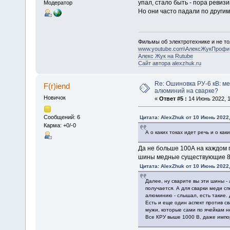
упал, стало быть - пора ревизи
Модератор
Но они часто падали по други
Фильмы об электротехнике и не то
www.youtube.com\АлексЖукПрофи
Алекс Жук на Rutube
Сайт автора alexzhuk.ru
Re: Ошиновка РУ-6 кВ: ме
F(r)iend
алюминий на сварке?
Новичок
«
Ответ #5 :
14 Июнь 2022, 1
Сообщений: 6
Цитата: AlexZhuk от 10 Июнь 2022,
Карма: +0/-0
А о каких токах идет речь и о ка
Да не больше 100А на каждом п
шины медные существующие 80х
Цитата: AlexZhuk от 10 Июнь 2022,
Далее, ну сварите вы эти шины - 
получается. А для сварки меди с
алюминию - слышал, есть такие. 
Есть и еще один аспект против св
мужи, которые сами по ячейкам н
Все КРУ выше 1000 В, даже импо