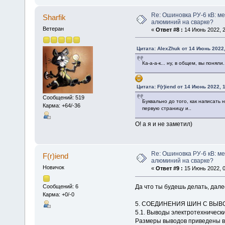
Re: Ошиновка РУ-6 кВ: ме
Sharfik
алюминий на сварке?
Ветеран
«
Ответ #8 :
14 Июнь 2022, 2
Цитата: AlexZhuk от 14 Июнь 2022,
Ка-а-а-к... ну, в общем, вы поняли
Цитата: F(r)iend от 14 Июнь 2022, 
Сообщений: 519
Буквально до того, как написать 
Карма: +64/-36
первую страницу и..
О! а я и не заметил)
Re: Ошиновка РУ-6 кВ: ме
F(r)iend
алюминий на сварке?
Новичок
«
Ответ #9 :
15 Июнь 2022, 0
Да что ты будешь делать, дале
Сообщений: 6
Карма: +0/-0
5. СОЕДИНЕНИЯ ШИН С ВЫВ
5.1. Выводы электротехническ
Размеры выводов приведены в