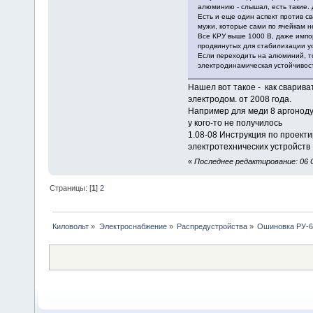
алюминию - слышал, есть такие. 
Есть и еще один аспект против св
мужи, которые сами по ячейкам н
Все КРУ выше 1000 В, даже импо
продвинутых для стабилизации у
Если переходить на алюминий, то
электродинамическая устойчивость
Нашел вот такое - как сварива
электродом. от 2008 года.
Например для меди 8 аргонодуг
у кого-то не получилось
1.08-08 Инструкция по проект
электротехнических устройств
«
Последнее редактирование: 06 
Страницы: [
1
]
2
Киловольт
»
Электроснабжение
»
Распредустройства
»
Ошиновка РУ-6 