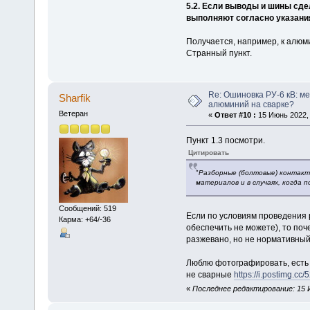
5.2. Если выводы и шины сде
выполняют согласно указания
Получается, например, к алю
Странный пункт.
Re: Ошиновка РУ-6 кВ: ме
Sharfik
алюминий на сварке?
Ветеран
«
Ответ #10 :
15 Июнь 2022, 
Пункт 1.3 посмотри.
Цитировать
"
Разборные (болтовые) контакт
материалов и в случаях, когда 
Сообщений: 519
Если по условиям проведения 
Карма: +64/-36
обеспечить не можете), то поч
разжевано, но не нормативный
Люблю фотографировать, есть 
не сварные
https://i.postimg.
«
Последнее редактирование: 15 Ию