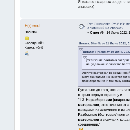
Я тоже вот сварных соединени
знающих)
Re: Ошиновка РУ-6 кВ: ме
F(r)iend
алюминий на сварке?
Новичок
«
Ответ #6 :
14 Июнь 2022, 1
Сообщений: 6
Цитата: Sharfik от 11 Июнь 2022, 0
Карма: +0/-0
Цитата: F(r)iend от 10 Июнь 2022
увеличение болтовых соедине
на удельное количество болт
Увеличивается кол-во соединений
Могу ошибаться, но кажется вот 
проектированию и монтажу конта
Буквально до того, как написа
открыл первую страницу и:
"1.3.
Неразборными (сварным
материалов
, ответвления от 
выводами из алюминия и из а
Разборные (болтовые)
контак
материалов
и в случаях, когд
соединений."