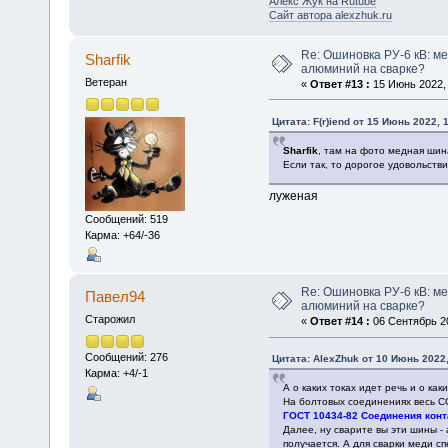
Алекс Жук на Rutube
Сайт автора alexzhuk.ru
Re: Ошиновка РУ-6 кВ: ме
Sharfik
алюминий на сварке?
Ветеран
«
Ответ #13 :
15 Июнь 2022, 
Цитата: F(r)iend от 15 Июнь 2022, 
Sharfik
, там на фото медная шин
Если так, то дорогое удовольствие
луженая
Сообщений: 519
Карма: +64/-36
Re: Ошиновка РУ-6 кВ: ме
Павел94
алюминий на сварке?
Старожил
«
Ответ #14 :
06 Сентябрь 20
Сообщений: 276
Цитата: AlexZhuk от 10 Июнь 2022,
Карма: +4/-1
А о каких токах идет речь и о ка
На болтовых соединениях весь СС
ГОСТ 10434-82 Соединения конт
Далее, ну сварите вы эти шины - 
получается. А для сварки меди с