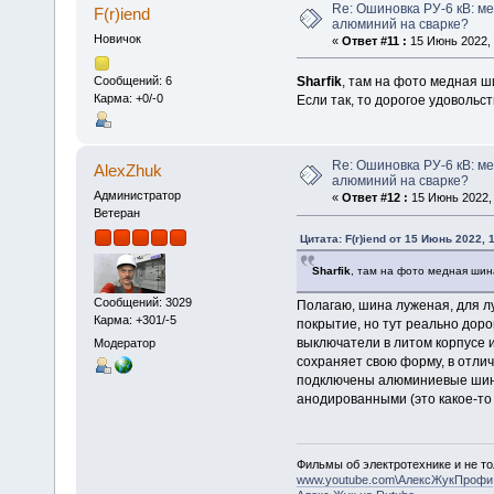
Re: Ошиновка РУ-6 кВ: ме
F(r)iend
алюминий на сварке?
Новичок
«
Ответ #11 :
15 Июнь 2022, 
Sharfik
, там на фото медная ш
Сообщений: 6
Карма: +0/-0
Если так, то дорогое удовольств
Re: Ошиновка РУ-6 кВ: ме
AlexZhuk
алюминий на сварке?
Администратор
«
Ответ #12 :
15 Июнь 2022, 
Ветеран
Цитата: F(r)iend от 15 Июнь 2022, 
Sharfik
, там на фото медная шин
Сообщений: 3029
Полагаю, шина луженая, для 
Карма: +301/-5
покрытие, но тут реально дор
выключатели в литом корпусе и
Модератор
сохраняет свою форму, в отлич
подключены алюминиевые шины
анодированными (это какое-то
Фильмы об электротехнике и не то
www.youtube.com\АлексЖукПрофи