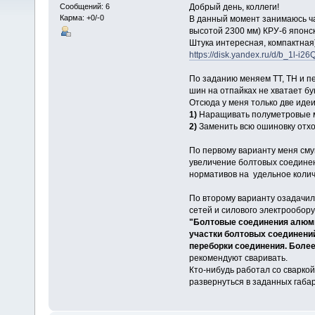
Добрый день, коллеги!
Сообщений: 6
Карма: +0/-0
В данный момент занимаюсь ча
высотой 2300 мм) КРУ-6 японск
Штука интересная, компактная
https://disk.yandex.ru/d/b_1l-i
По заданию меняем ТТ, ТН и 
шин на отпайках не хватает бу
Отсюда у меня только две идеи
1)
Наращивать полуметровые м
2)
Заменить всю ошиновку отх
По первому варианту меня смущ
увеличение болтовых соединен
нормативов на удельное колич
По второму варианту озадачила
сетей и силового электрообору
"Болтовые соединения алюми
участки болтовых соединений
переборки соединения. Боле
рекомендуют сваривать.
Кто-нибудь работал со сварко
развернуться в заданных габа