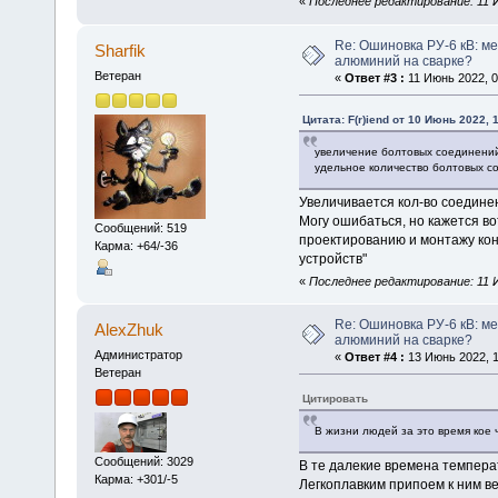
«
Последнее редактирование: 11 Ию
Re: Ошиновка РУ-6 кВ: ме
Sharfik
алюминий на сварке?
Ветеран
«
Ответ #3 :
11 Июнь 2022, 0
Цитата: F(r)iend от 10 Июнь 2022, 
увеличение болтовых соединений
удельное количество болтовых с
Увеличивается кол-во соедине
Могу ошибаться, но кажется в
Сообщений: 519
проектированию и монтажу кон
Карма: +64/-36
устройств"
«
Последнее редактирование: 11 Ию
Re: Ошиновка РУ-6 кВ: ме
AlexZhuk
алюминий на сварке?
Администратор
«
Ответ #4 :
13 Июнь 2022, 1
Ветеран
Цитировать
В жизни людей за это время кое ч
Сообщений: 3029
В те далекие времена темпера
Карма: +301/-5
Легкоплавким припоем к ним в