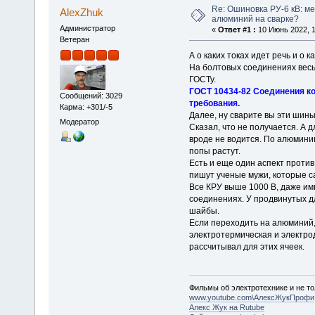
Re: Ошиновка РУ-6 кВ: ме
AlexZhuk
алюминий на сварке?
Администратор
«
Ответ #1 :
10 Июнь 2022, 1
Ветеран
А о каких токах идет речь и о 
На болтовых соединениях весь 
ГОСТу.
ГОСТ 10434-82 Соединения к
Сообщений: 3029
требования.
Карма: +301/-5
Далее, ну сварите вы эти шины
Модератор
Сказал, что не получается. А
вроде не водится. По алюминию
попы растут.
Есть и еще один аспект против
пишут ученые мужи, которые с
Все КРУ выше 1000 В, даже им
соединениях. У продвинутых д
шайбы.
Если переходить на алюминий,
электротермическая и электрод
рассчитывал для этих ячеек.
Фильмы об электротехнике и не то
www.youtube.com\АлексЖукПрофи
Алекс Жук на Rutube