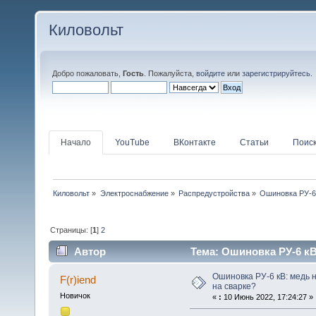
Киловольт
Добро пожаловать,
Гость
. Пожалуйста,
войдите
или
зарегистрируйтесь
.
Начало
YouTube
ВКонтакте
Статьи
Поис
Киловольт
»
Электроснабжение
»
Распредустройства
»
Ошиновка РУ-6 
Страницы: [
1
]
2
Автор
Тема: Ошиновка РУ-6 кВ
68809 раз)
Ошиновка РУ-6 кВ: медь 
F(r)iend
на сварке?
Новичок
«
:
10 Июнь 2022, 17:24:27 »