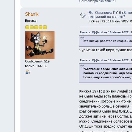
Сайт автора alexzhuk.ru
Re: Ошиновка РУ-6 кВ: ме
Sharfik
алюминий на сварке?
Ветеран
«
Ответ #2 :
11 Июнь 2022, 0
Цитата: F(r)iend от 10 Июнь 2022, 
Кто-нибудь работал со сваркой
Чур меня такой цирк, лучше ваг
Цитата: F(r)iend от 10 Июнь 2022, 
Сообщений: 519
Карма: +64/-36
"Болтовые соединения алюмини
болтовых соединений нагревают
Более надежным способом соед
Книжка 1971г. В жизни людей з
не было беды есть плановый о
соединений, которые никто не
значительно больше сечения. Т
крат сечения было под 0,4кВ. 
должен идти не через болты, 
нужно. Соединение болтовое в
От души тоже вредно, будет на