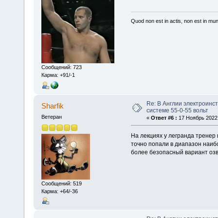
Quod non est in actis, non est in mu
Сообщений: 723
Карма: +91/-1
Re: В Англии электроинс
Sharfik
системе 55-0-55 вольт
Ветеран
«
Ответ #6 :
17 Ноябрь 2022,
На лекциях у легранда тренер
точно попали в диапазон наиб
более безопасный вариант озв
Сообщений: 519
Карма: +64/-36