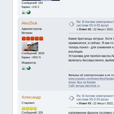
Сообщений: 163
Карма: +13/-2
Re: В Англии электроинс
AlexZhuk
системе 55-0-55 вольт
Администратор
«
Ответ #2 :
22 Август 2022, 
Ветеран
Какие британцы хитрые. Хотя 
применялся, и сейчас. Я как-т
теперь понял - для снижения 
изоляции.
Сообщений: 3029
Установка для пробоя масла АИ
Карма: +301/-5
включать бессмысленно, выбив
Модератор
Фильмы об электротехнике и не то
www.youtube.com\АлексЖукПрофи
Алекс Жук на Rutube
Сайт автора alexzhuk.ru
Re: В Англии электроинс
Алексaндр
системе 55-0-55 вольт
Старожил
«
Ответ #3 :
22 Август 2022, 
напряжение фазное (условно л
Сообщений: 329