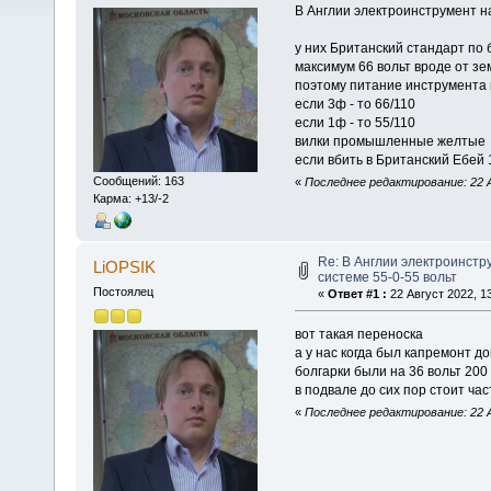
В Англии электроинструмент на
у них Британский стандарт по
максимум 66 вольт вроде от зе
поэтому питание инструмента
если 3ф - то 66/110
если 1ф - то 55/110
вилки промышленные желтые
если вбить в Британский Ебей 
Сообщений: 163
«
Последнее редактирование: 22 А
Карма: +13/-2
Re: В Англии электроинстр
LiOPSIK
системе 55-0-55 вольт
Постоялец
«
Ответ #1 :
22 Август 2022, 13
вот такая переноска
а у нас когда был капремонт до
болгарки были на 36 вольт 200
в подвале до сих пор стоит ча
«
Последнее редактирование: 22 А