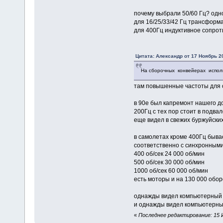
почему выбрали 50/60 Гц? одно
для 16/25/33/42 Гц трансфор
для 400Гц индуктивное сопро
Цитата: Алексaндр от 17 Ноябрь 20
На сборочных конвейерах исполь
там повышенные частоты для 
в 90е был капремонт нашего до
200Гц с тех пор стоит в подвал
еще видел в свежих буржуйски
в самолетах кроме 400Гц быва
соответственно с синхронными
400 об/сек 24 000 об/мин
500 об/сек 30 000 об/мин
1000 об/сек 60 000 об/мин
есть моторы и на 130 000 обор
однажды видел компьютерный б
и однажды видел компьютерный 
«
Последнее редактирование: 15 И