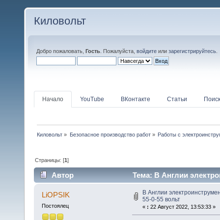
Киловольт
Добро пожаловать,
Гость
. Пожалуйста,
войдите
или
зарегистрируйтесь
.
Начало
YouTube
ВКонтакте
Статьи
Поис
Киловольт
»
Безопасное производство работ
»
Работы с электроинстр
Страницы: [
1
]
Автор
Тема: В Англии электро
68364 раз)
В Англии электроинструмен
LiOPSIK
55-0-55 вольт
Постоялец
«
:
22 Август 2022, 13:53:33 »