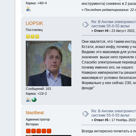
Карма: +40/-4
инструмента) снижено в 2 раза,
«
Последнее редактирование: 22 А
Re: В Англии электроинс
LiOPSIK
системе 55-0-55 вольт
Постоялец
«
Ответ #4 :
23 Август 2022, 
Они хвалятся, что таким инстр
Кстати, искал инфу, почему у ни
Видимо это максимум для услов
значения выше него приняли 
Спасибо электронным переводчи
почему именно его, не нашел.
Наверно империалисты решил
максимум от условно безопасн
Формально у них сейчас 230, н
фонде"
Сообщений: 163
Карма: +13/-2
Re: В Англии электроинс
blastbeat
системе 55-0-55 вольт
Администратор
«
Ответ #5 :
17 Ноябрь 2022,
Ветеран
Всегда интересно почитать о 