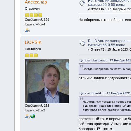
Re: В Англии электроинс
Алексaндр
системе 55-0-55 вольт
Старожил
«
Ответ #7 :
17 Ноябрь 2022,
На сборочных конвейерах исп
Сообщений: 329
Карма: +40/-4
Re: В Англии электроинс
LiOPSIK
системе 55-0-55 вольт
Постоялец
«
Ответ #8 :
15 Июль 2023, 0
Цитата: blastbeat от 17 Ноябрь 202
Всегда интересно почитать о по
отлично, видео с подробностя
Цитата: Sharfik от 17 Ноябрь 2022,
На лекциях у легранда тренер го
Сообщений: 163
в диапазон наиболее опасный для
озвучивал более высокие частоты
Карма: +13/-2
постоянный ток и переменка 50
всё тело проходят. А высокие 
бородавок ВЧ током.