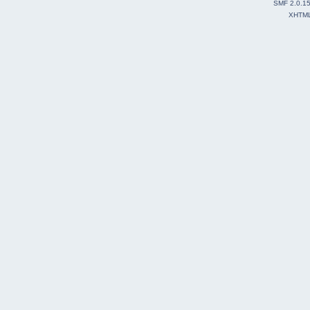
SMF 2.0.1
XHTM