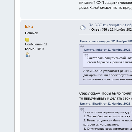
питания? СУП защитит человек
доме. Какой смысл что-то при
Re: УЗО как защита от о
luko
«
Ответ #50 :
12 Ноябрь 2023
Новичок
Цитата: леопольд от 12 Ноябрь 202
Сообщений: 11
Карма: +0/-0
Цитата: luko от 11 Ноябрь 2023,
Захотелось защитить свой ча
своём барахле и решил сляпать
А чем Вас не устраивает решени
для организации в электроустан
от поражения электрическим токо
Сразу скажу чтобы было понят
то придумывать и делать своим
Цитата: Sharfik от 11 Ноябрь 2023,
Если поставить резистор между L 
1. Это не безопасно по монтажу
2. Резистор должен быть по мощ
которое вы устраиваете.
3. Отключение всех автоматов на