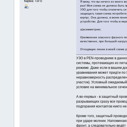
Карма: +3/-0
Я вижу, что вы ничего из моего 
раз! Моя схема не должна быть п
УЗО для того чтобы отключить с
защищать такая схема потребител
корпус. Она должна, в моем пон
устройство. Для того чтобы в пе
а)асимметрию;
б)появление опасного фазного по
качественно, при большой нагрузк
Отходящие линии в моей схеме ри
УЗО в PEN-проводнике в данно
системы, протекающих из пит
режиме. Даже если в вашем дом
уравнивания может придти по В
неравномерность распределени
участок). Условный ожидаемый 
условие на минимальное сечени
А во-первых - в защитный про
разрывающих сразу все провод
подгорания контактов никто не
Кроме того, защитный проводн
при ударе молнии. Напоминаю,
фронт, а следовательно ведёт 