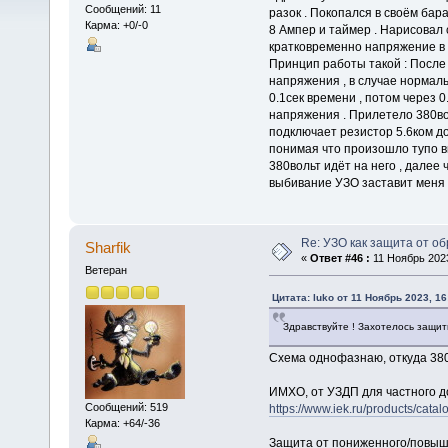
Сообщений: 11
разок . Покопался в своём бар
Карма: +0/-0
8 Ампер и таймер . Нарисовал 
кратковременно напряжение в 
Принцип работы такой : После
напряжения , в случае нормаль
0.1сек времени , потом через 
напряжения . Прилетело 380во
подключает резистор 5.6ком до
понимая что произошло тупо вк
380вольт идёт на него , далее
выбивание УЗО заставит меня п
Re: УЗО как защита от о
Sharfik
«
Ответ #46 :
11 Ноябрь 2023
Ветеран
Цитата: luko от 11 Ноябрь 2023, 16
Здравствуйте ! Захотелось защит
Схема однофазнаю, откуда 38
ИМХО, от УЗДП для частного д
Сообщений: 519
https://www.iek.ru/products/ca
Карма: +64/-36
Защита от пониженного/повыш