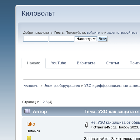
Киловольт
Добро пожаловать,
Гость
. Пожалуйста,
войдите
или
зарегистрируйтесь
.
Начало
YouTube
ВКонтакте
Статьи
Поис
Киловольт
»
Электрооборудование
»
УЗО и дифференциальные автом
Страницы:
1
2
3
[
4
]
Автор
Тема: УЗО как защита о
Re: УЗО как защита от об
luko
«
Ответ #45 :
11 Ноябрь 2023, 
Новичок
Здравствуйте ! Захотелось защ