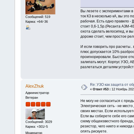
Вы лезете с экспериментами в
ток КЗ в несколько кА, вы это 
Сообщений: 519
рабочая. Есть одно правило -
В
Карма: +64/-36
стоит 0,6-1,5р.(Ресанта АЗМ-
охота сделать велосипед, и вы
дороже стоит, чем простое ре
И если говорить про расчеты..
плюс допускается 10% разброс.
проигнорировали. Быстрое отк
залипать могут. Корпус УЗО, А
разлетаться деталям устройст
Re: УЗО как защита от о
AlexZhuk
«
Ответ #53 :
12 Ноябрь 2023
Администратор
Ветеран
Не могу не согласиться с пре
Электрическая сеть - не место
своих местах. Если использует
Если вы соберете себе его са
схему общеизвестного бренда, 
Сообщений: 3029
резистор, чего никто и никогда
Карма: +301/-5
опять рискуете.
Модератор