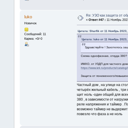
Re: УЗО как защита от о
luko
«
Ответ #47 :
11 Ноябрь 2023
Новичок
Цитата: Sharfik от 11 Ноябрь 2023,
Сообщений: 11
Карма: +0/-0
Цитата: luko от 11 Ноябрь 2023,
Здравствуйте ! Захотелось за
Схема однофазнаю, откуда 380?
ИМХО, от УЗДП для частного дом
https://www.iek.ru/products/catal
Защита от пониженного/повышенн
Частный дом , на улице на сто
четырёх жильный кабель , три 
щит ноль -один общий для всех 
380 , в зависимости от нагрузк
реле напряжения и таймер . По
возможно таймер не выдержит 
повезло что фаза а не ноль