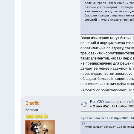
реле контроля напряжения , и то
разомкнута таймером . Вообщем 
напряжения , как долго они подд
быстрее нежели отпустятся конт
событий , ничего плохого произо
Ваши изыскания могут быть инт
решений и ищущих выход свое
обратились не по адресу, так 
требованиях нормативно-техни
таких элементов, как таймер с
не предназначено для решения
делает ее менее надежной. В 
проводящих частей электроуст
обладает большей надежностью
поражения электрическим токо
«
Последнее редактирование: 12 Н
Re: УЗО как защита от о
Sharfik
«
Ответ #52 :
12 Ноябрь 2023
Ветеран
Цитата: luko от 12 Ноябрь 2023, 14
либо выбьет автомат С25 по вход