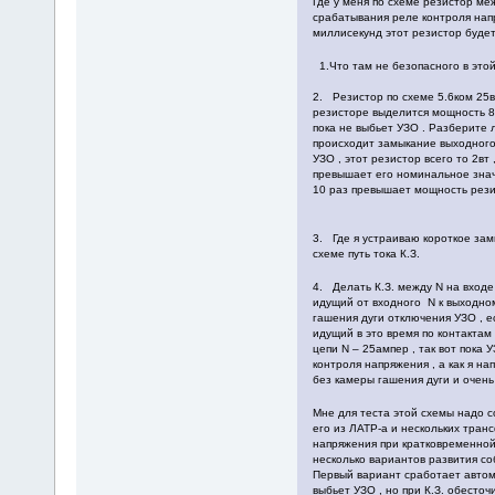
Где у меня по схеме резистор меж
срабатывания реле контроля напр
миллисекунд этот резистор буде
1.Что там не безопасно
2. Резистор по схеме 5.6ком 25в
резисторе выделится мощность 8.6
пока не выбьет УЗО . Разберите 
происходит замыкание выходного 
УЗО , этот резистор всего то 2вт
превышает его номинальное значе
10 раз превышает мощн
3. Где я устраиваю короткое за
схеме путь тока К.З.
4. Делать К.З. между N на входе 
идущий от входного N к выходном
гашения дуги отключения УЗО , е
идущий в это время по контактам
цепи N – 25ампер , так вот пока 
контроля напряжения , а как я на
без камеры гашения д
Мне для теста этой схемы надо с
его из ЛАТР-а и нескольких тран
напряжения при кратковременной п
несколько вариантов развития со
Первый вариант сработает автома
выбьет УЗО , но при К.З. обесточ