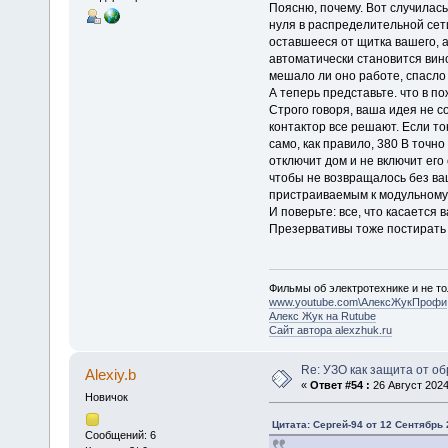
Поясню, почему. Вот случилась
нуля в распределительной сет
оставшееся от щитка вашего, а 
автоматически становится вино
мешало ли оно работе, спасло 
А теперь представьте. что в п
Строго говоря, ваша идея не с
контактор все решают. Если то
само, как правило, 380 В точн
отключит дом и не включит его
чтобы не возвращалось без ва
пристраиваемым к модульному
И поверьте: все, что касается 
Презервативы тоже постирать 
Фильмы об электротехнике и не то
www.youtube.com\АлексЖукПрофи
Алекс Жук на Rutube
Сайт автора alexzhuk.ru
Re: УЗО как защита от о
Alexiy.b
«
Ответ #54 :
26 Август 2024
Новичок
Цитата: Сергей-94 от 12 Сентябрь 
Сообщений: 6