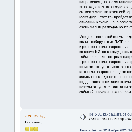
напряжения , на время гашени
N на входе и N на выходе УЗО 
скажем у меня включен бойлер 
гасит дугу – этот ток пройдёт 
описании к схеме – оно всего 
очень малым разв
Мне для теста этой схемы над
вольт , соберу его из ЛАТР-а 
и реле контроля напряжения п
во время К.З. по выходу , есть
таймера и реле контроля напр
– реле контроля напряжения ср
он может отпустить контакт св
контроля напряжения даже сраб
зависит от конденсаторов по п
поддерживают питание схемы п
нежели отпустятся контакты р
событий , ничего плохого прои
Re: УЗО как защита от о
леопольд
«
Ответ #51 :
12 Ноябрь 2023
Постоялец
Цитата: luko от 12 Ноябрь 2023, 14