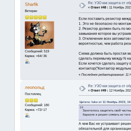
Re: УЗО как защита от о
Sharfik
«
Ответ #48 :
11 Ноябрь 2023
Ветеран
Если поставить резистор между 
1. Это не безопасно по монтаж
2. Резистор должен быть по м
замыкания которое вы устраив
3. Отключение всех автоматов 
вероятностью, чем работа рези
Сообщений: 519
Схема должна быть простая м
Карма: +64/-36
сделать перемычку между N на 
Если хочется сделать защиту 
контактор("Контактор модульн
«
Последнее редактирование: 11 Но
Re: УЗО как защита от о
леопольд
«
Ответ #49 :
12 Ноябрь 2023
Постоялец
Цитата: luko от 11 Ноябрь 2023, 16
Сообщений: 180
Карма: +72/-17
Захотелось защитить свой частн
барахле и решил сляпать из того
А чем Вас не устраивает реше
обязательной для организации