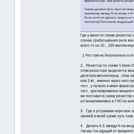
вероятностью, чем работа резист
Схема должна быть простая макс
перемычку между N на входе и N 
Если хочется сделать защиту от 
контактор("Контактор модульный 
Где у меня по схеме резистор 
случае срабатывания реле конт
всего то на 20…100 миллисеку
1.Что там не безопасног
2. Резистор по схеме 5.6ком 2
этом резисторе выделится мощн
десятков миллисекунд , пока н
или 2 вт , именно через него 
тест , у лучших в мире фирм пр
тест , кратковременно мощнос
же поставил в схему резистор 
устанавливаем
3. Где я устраиваю короткое 
линией в моей схеме путь ток
4. Делать К.З. между N на вхо
так как ток идущий от входног