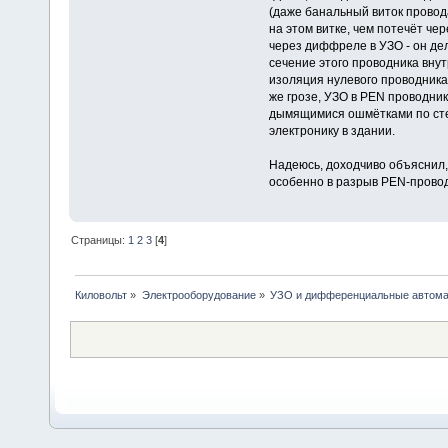
(даже банальный виток провод
на этом витке, чем потечёт че
через диффреле в УЗО - он дел
сечение этого проводника внут
изоляция нулевого проводника
же грозе, УЗО в PEN проводни
дымящимися ошмётками по сте
электронику в здании.
Надеюсь, доходчиво объяснил,
особенно в разрыв PEN-прово
Страницы:
1
2
3
[
4
]
Киловольт
»
Электрооборудование
»
УЗО и дифференциальные автом