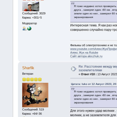
Я тоже недавно хотел проверить 
друга , замерял один -60 ом , вт
Сообщений: 3029
земли один из них , замерил 60 о
экранирования
Карма: +301/-5
Модератор
Интересная тема. Я как раз но
совершенно случайно пару-тро
Фильмы об электротехнике и не то
www.youtube.com\АлексЖукПрофи
Алекс Жук на Rutube
Сайт автора alexzhuk.ru
Re: Расстояние между в
Sharfik
заземлителями
Ветеран
«
Ответ #10 :
13 Август 2023
Цитата: luko от 12 Август 2023, 20
Я тоже недавно хотел проверить 
друга , замерял один -60 ом , вт
земли один из них , замерил 60 о
экранирования
Сообщений: 519
Для этого нужен удар молнии 
Карма: +64/-36
молнии, а не заземлителя для