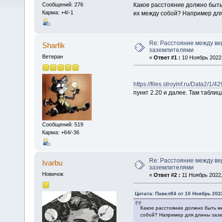
Какое расстояние должно быт
Сообщений: 276
Карма: +4/-1
их между собой? Например дл
Re: Расстояние между в
Sharfik
заземлителями
Ветеран
«
Ответ #1 :
10 Ноябрь 2022,
https://files.stroyinf.ru/Data2/
пункт 2.20 и далее. Там табли
Сообщений: 519
Карма: +64/-36
Re: Расстояние между в
Ivarbu
заземлителями
Новичок
«
Ответ #2 :
11 Ноябрь 2022,
Цитата: Павел94 от 10 Ноябрь 2022
Какое расстояние должно быть м
собой? Например для длины заз