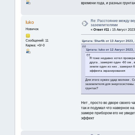
времени года, и разных грунта
Re: Расстояние между в
luko
заземлителями
Новичок
«
Ответ #11 :
15 Август 2023,
Сообщений: 11
Цитата: Sharfik от 13 Август 2023,
Карма: +0/-0
Цитата: luko от 12 Август 2023,
Я тоже недавно хотел провери
друга , замерял один -60 ом ,
земли один из них , замерил 6
эффекта экранирования
Для этого нужен удар молнии . С
заземлителя для энергосистемы. 
грунтах?
Нет , просто во дворе своего ч
так и подумал что наверное на
замере прибором его не увидет
эффект