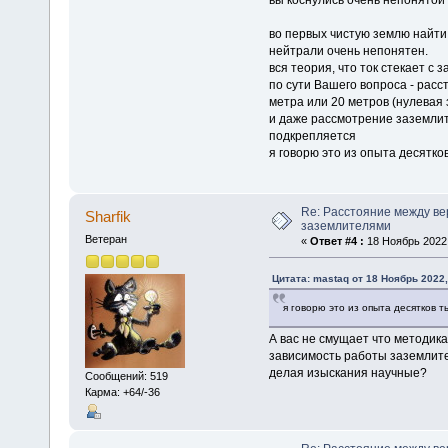
во первых чистую землю найти
нейтрали очень непонятен.
вся теория, что ток стекает с 
по сути Вашего вопроса - рас
метра или 20 метров (нулевая 
и даже рассмотрение заземлит
подкрепляется
я говорю это из опыта десятко
Re: Расстояние между в
Sharfik
заземлителями
Ветеран
«
Ответ #4 :
18 Ноябрь 2022,
Цитата: mastaq от 18 Ноябрь 2022,
я говорю это из опыта десятков 
А вас не смущает что методик
зависимость работы заземлите
делая изыскания научные?
Сообщений: 519
Карма: +64/-36