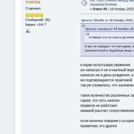
Re: Расстояние между в
mastaq
заземлителями
Старожил
«
Ответ #5 :
19 Ноябрь 2022,
Сообщений: 352
Цитата: Sharfik от 18 Ноябрь 2022,
Карма: +14/-7
Цитата: mastaq от 18 Ноябрь 20
я говорю это из опыта десятко
А вас не смущает что методика,
заземлителей и подобные вещи л
к науке испытываю уважение
но написал я не в научный жур
написал не в день рождения, а
не подтверждается практикой
так уж сложилось, что заземле
такое количество различных з
сарая, что путь неясен
правила не работают
никакой рассчет сопротивлени
если конечно говорим о штыр
правилам, это другое