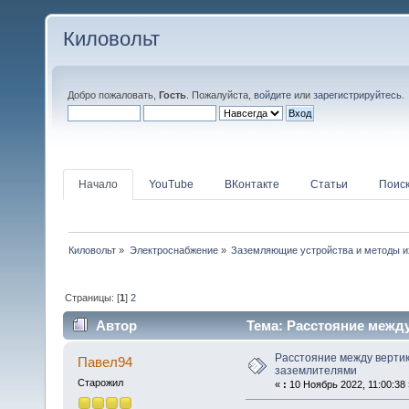
Киловольт
Добро пожаловать,
Гость
. Пожалуйста,
войдите
или
зарегистрируйтесь
.
Начало
YouTube
ВКонтакте
Статьи
Поис
Киловольт
»
Электроснабжение
»
Заземляющие устройства и методы и
Страницы: [
1
]
2
Автор
Тема: Расстояние между
Расстояние между верти
Павел94
заземлителями
Старожил
«
:
10 Ноябрь 2022, 11:00:38 