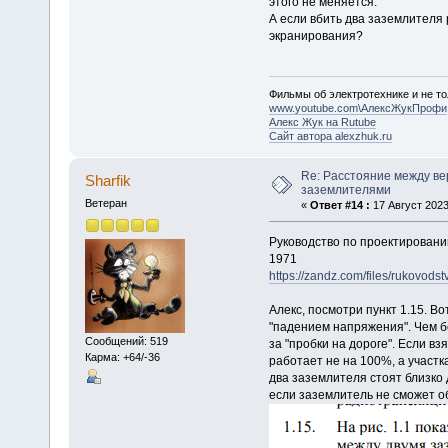
этого не меняется.
А если вбить два заземлителя
экранирования?
Фильмы об электротехнике и не то
www.youtube.com\АлексЖукПрофи
Алекс Жук на Rutube
Сайт автора alexzhuk.ru
Re: Расстояние между в
Sharfik
заземлителями
Ветеран
«
Ответ #14 :
17 Август 2023
Руководство по проектировани
1971
https://zandz.com/files/rukovod
Алекс, посмотри пункт 1.15. В
"падением напряжения". Чем бо
Сообщений: 519
за "пробки на дороге". Если вз
Карма: +64/-36
работает не на 100%, а участк
два заземлителя стоят близко д
если заземлитель не сможет о