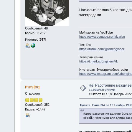
Насколько помню было так, дли
электродами
Сообщений: 48
Мой канал на YouTube
Карма: +12/-2
https://www.youtube.com/ivarbu
Инженер ЭТЛ
Тик-Ток
https://tiktok.com/@labengineer
Телеграм канал
https://t.me/LabEngineerVL
Инстаграм Электролаборатории
https://www.instagram.com/labengine
Re: Расстояние между в
mastaq
заземлителями
Старожил
«
Ответ #3 :
18 Ноябрь 2022,
Сообщений: 352
Цитата: Павел94 от 10 Ноябрь 2022
Карма: +14/-7
Какое расстояние должно быть м
собой? Например для длины заз
вы коснулись очень непонятой 