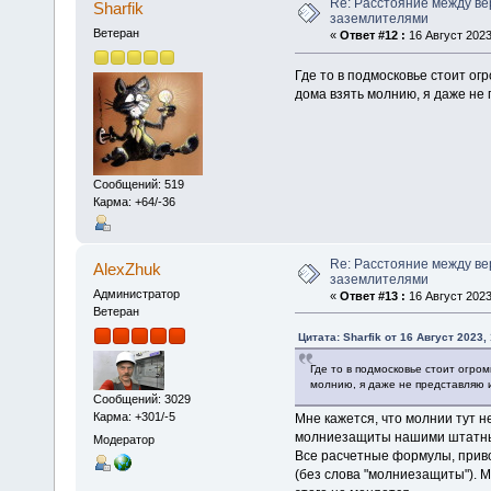
Re: Расстояние между в
Sharfik
заземлителями
Ветеран
«
Ответ #12 :
16 Август 2023
Где то в подмосковье стоит ог
дома взять молнию, я даже не 
Сообщений: 519
Карма: +64/-36
Re: Расстояние между в
AlexZhuk
заземлителями
Администратор
«
Ответ #13 :
16 Август 2023
Ветеран
Цитата: Sharfik от 16 Август 2023,
Где то в подмосковье стоит огро
молнию, я даже не представляю и
Сообщений: 3029
Карма: +301/-5
Мне кажется, что молнии тут н
молниезащиты нашими штатным
Модератор
Все расчетные формулы, приво
(без слова "молниезащиты"). М