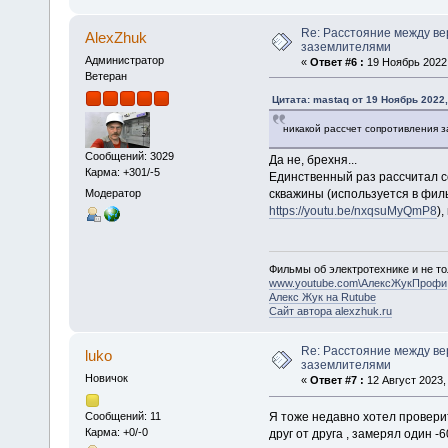
Re: Расстояние между в
AlexZhuk
заземлителями
Администратор
«
Ответ #6 :
19 Ноябрь 2022,
Ветеран
Цитата: mastaq от 19 Ноябрь 2022,
никакой рассчет сопротивления 
Сообщений: 3029
Да не, брехня...
Карма: +301/-5
Единственный раз рассчитал с
скважины (используется в фи
Модератор
https://youtu.be/nxqsuMyQmP8
)
Фильмы об электротехнике и не то
www.youtube.com\АлексЖукПрофи
Алекс Жук на Rutube
Сайт автора alexzhuk.ru
Re: Расстояние между в
luko
заземлителями
Новичок
«
Ответ #7 :
12 Август 2023, 
Я тоже недавно хотел провери
Сообщений: 11
Карма: +0/-0
друг от друга , замерял один -