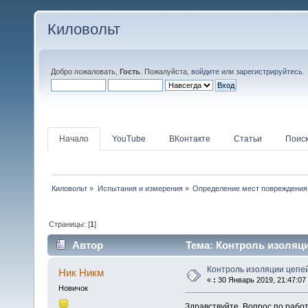
Киловольт
Добро пожаловать,
Гость
. Пожалуйста,
войдите
или
зарегистрируйтесь
.
Начало
YouTube
ВКонтакте
Статьи
Поис
Киловольт
»
Испытания и измерения
»
Определение мест повреждения
Страницы: [
1
]
Автор
Тема: Контроль изоляци
Контроль изоляции цепей
Ник Никм
«
:
30 Январь 2019, 21:47:07
Новичок
Здравствуйте. Вопрос по работ