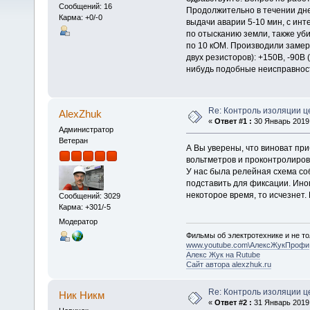
Сообщений: 16
Продолжительно в течении дн
Карма: +0/-0
выдачи аварии 5-10 мин, с ин
по отысканию земли, также уб
по 10 кОМ. Производили замер:
двух резисторов): +150В, -90В
нибудь подобные неисправнос
Re: Контроль изоляции ц
AlexZhuk
«
Ответ #1 :
30 Январь 2019,
Администратор
Ветеран
А Вы уверены, что виноват пр
вольтметров и проконтролиров
У нас была релейная схема со
подставить для фиксации. Иног
некоторое время, то исчезнет. 
Сообщений: 3029
Карма: +301/-5
Модератор
Фильмы об электротехнике и не то
www.youtube.com\АлексЖукПрофи
Алекс Жук на Rutube
Сайт автора alexzhuk.ru
Re: Контроль изоляции ц
Ник Никм
«
Ответ #2 :
31 Январь 2019,