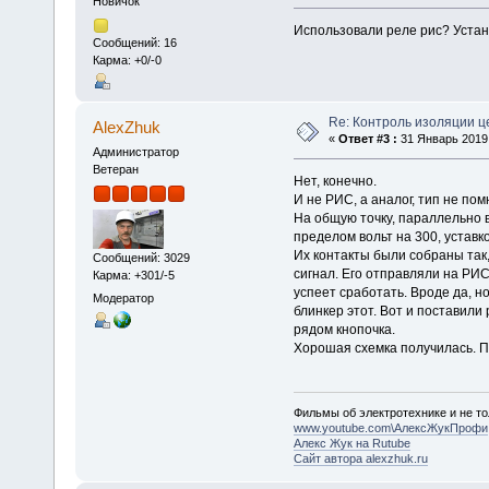
Новичок
Использовали реле рис? Устан
Сообщений: 16
Карма: +0/-0
Re: Контроль изоляции ц
AlexZhuk
«
Ответ #3 :
31 Январь 2019,
Администратор
Ветеран
Нет, конечно.
И не РИС, а аналог, тип не пом
На общую точку, параллельно 
пределом вольт на 300, уставк
Их контакты были собраны так
Сообщений: 3029
сигнал. Его отправляли на РИ
Карма: +301/-5
успеет сработать. Вроде да, н
Модератор
блинкер этот. Вот и поставили 
рядом кнопочка.
Хорошая схемка получилась. П
Фильмы об электротехнике и не то
www.youtube.com\АлексЖукПрофи
Алекс Жук на Rutube
Сайт автора alexzhuk.ru