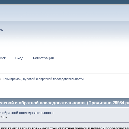
сь
.
иск
Вход
Регистрация
»
Токи прямой, нулевой и обратной последовательности
улевой и обратной последовательности (Прочитано 29984 ра
 и обратной последовательности
:16 »
и при каких авариях возникают токи обратной прямой и нулевой последовател