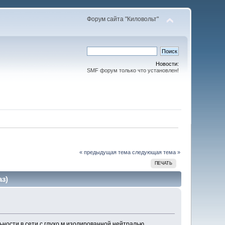
Форум сайта "Киловольт"
Новости:
SMF форум только что установлен!
« предыдущая тема
следующая тема »
ПЕЧАТЬ
з)
ьности в сети с глухо м изолированной нейтралью