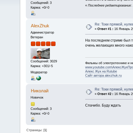
Сообщений: 3
«
Последнее редактирование: 1
Карма: +0/-0
Re: Токи прямой, нул
AlexZhuk
«
Ответ #1 :
16 Январь 20
Администратор
Ветеран
На последнем стриме был так
очень желающих много нако
Сообщений: 3029
Фильмы об электротехнике и не
Карма: +301/-5
www.youtube.com\АлексЖукПр
Алекс Жук на Rutube
Модератор
Сайт автора alexzhuk.ru
Re: Токи прямой, нул
Николай
«
Ответ #2 :
16 Январь 20
Новичок
Спачибо. Буду ждать
Сообщений: 3
Карма: +0/-0
Страницы: [
1
]