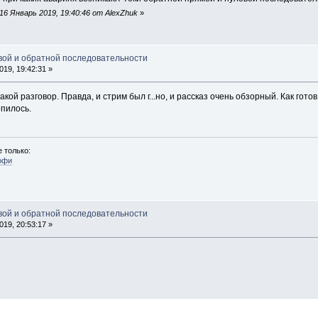
6 Январь 2019, 19:40:46 от AlexZhuk
»
евой и обратной последовательности
19, 19:42:31 »
ой разговор. Правда, и стрим был г...но, и рассказ очень обзорный. Как гото
пилось.
 только:
офи
евой и обратной последовательности
19, 20:53:17 »