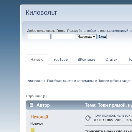
Киловольт
Добро пожаловать,
Гость
. Пожалуйста,
войдите
или
зарегистрируйте
Начало
YouTube
ВКонтакте
Статьи
По
Киловольт
»
Релейная защита и автоматика
»
Теории работы защит
Страницы: [
1
]
Автор
Тема: Токи прямой, н
Токи прямой, нулевой
Николай
«
:
16 Январь 2019, 19:36
Новичок
Обьясните в каких случаях 