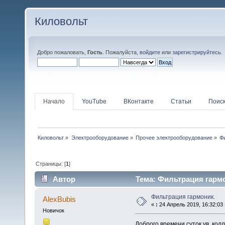
Киловольт
Добро пожаловать,
Гость
. Пожалуйста,
войдите
или
зарегистрируйтесь
.
Начало
YouTube
ВКонтакте
Статьи
Поис
Киловольт
»
Электрооборудование
»
Прочее электрооборудование
»
Ф
Страницы: [
1
]
Автор
Тема: Фильтрация гармо
Фильтрация гармоник.
AlexBubis
«
:
24 Апрель 2019, 16:32:03 
Новичок
Доброго времени суток ув. ко