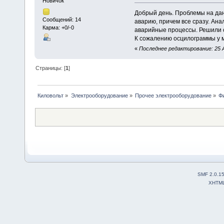
Новичок
Добрый день. Проблемы на дан
Сообщений: 14
аварию, причем все сразу. Ана
Карма: +0/-0
аварийные процессы. Решили с
К сожалению осцилограммы у м
«
Последнее редактирование: 25 А
Страницы: [
1
]
Киловольт
»
Электрооборудование
»
Прочее электрооборудование
»
Ф
SMF 2.0.1
XHTM