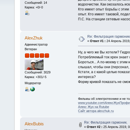
Сообщений: 14
водоочистки. Как окозалось ис
Карма: +0/-0
Кто имеет опыт борьбы с этим 
опыт. Кто имеет таковой, поде
П.С. На станции сетевые насо
Re: Фильтрация гармоник
AlexZhuk
«
Ответ #1 :
24 Апрель 2019,
Администратор
Ветеран
Ну, а чего же Вы хотели? Гидр
Потребляемый ток хрен знает к
Бороться... А по-моему с этим 
слышал, чтобы они (персонал, 
Кстати, а с какой целью показ
Сообщений: 3029
интереса?
Карма: +301/-5
Форму кривой показать не смож
Модератор
Фильмы об электротехнике и не то
www.youtube.com\АлексЖукПрофи
Алекс Жук на Rutube
Сайт автора alexzhuk.ru
Re: Фильтрация гармоник.
AlexBubis
«
Ответ #2 :
25 Апрель 2019, 0