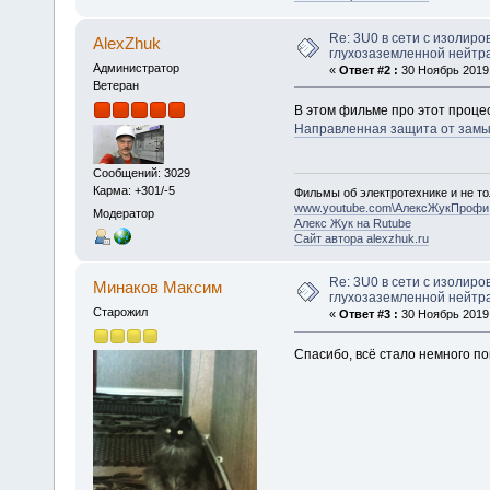
Re: 3U0 в сети с изолиро
AlexZhuk
глухозаземленной нейтр
Администратор
«
Ответ #2 :
30 Ноябрь 2019,
Ветеран
В этом фильме про этот процес
Направленная защита от замы
Сообщений: 3029
Карма: +301/-5
Фильмы об электротехнике и не то
www.youtube.com\АлексЖукПрофи
Модератор
Алекс Жук на Rutube
Сайт автора alexzhuk.ru
Re: 3U0 в сети с изолиро
Минаков Максим
глухозаземленной нейтр
Старожил
«
Ответ #3 :
30 Ноябрь 2019,
Спасибо, всё стало немного по