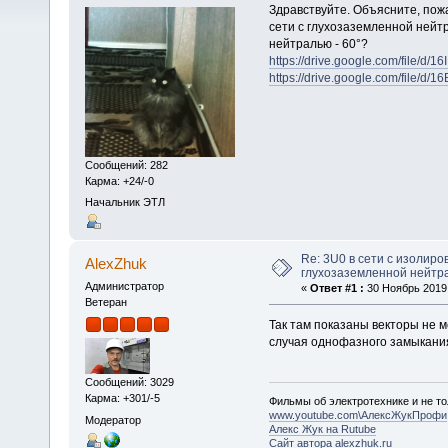
Здравствуйте. Объясните, пож
сети с глухозаземленной нейтр
нейтралью - 60°?
https://drive.google.com/file/
https://drive.google.com/file
Сообщений: 282
Карма: +24/-0
Начальник ЭТЛ
Re: 3U0 в сети с изолиро
AlexZhuk
глухозаземленной нейтр
Администратор
«
Ответ #1 :
30 Ноябрь 2019,
Ветеран
Так там показаны векторы не 
случая однофазного замыкания
Сообщений: 3029
Карма: +301/-5
Фильмы об электротехнике и не то
www.youtube.com\АлексЖукПрофи
Модератор
Алекс Жук на Rutube
Сайт автора alexzhuk.ru