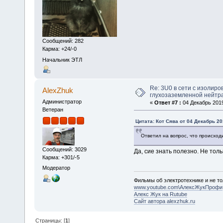
Сообщений: 282
Карма: +24/-0
Начальник ЭТЛ
Re: 3U0 в сети с изолиро
AlexZhuk
глухозаземленной нейтр
Администратор
«
Ответ #7 :
04 Декабрь 2019
Ветеран
Цитата: Кот Сява от 04 Декабрь 20
Ответил на вопрос, что происход
Сообщений: 3029
Да, сие знать полезно. Не тол
Карма: +301/-5
Модератор
Фильмы об электротехнике и не то
www.youtube.com\АлексЖукПрофи
Алекс Жук на Rutube
Сайт автора alexzhuk.ru
Страницы: [
1
]