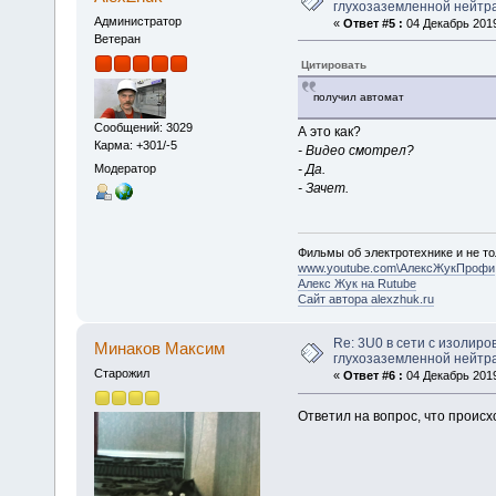
глухозаземленной нейтр
Администратор
«
Ответ #5 :
04 Декабрь 2019
Ветеран
Цитировать
получил автомат
Сообщений: 3029
А это как?
Карма: +301/-5
- Видео смотрел?
- Да.
Модератор
- Зачет.
Фильмы об электротехнике и не то
www.youtube.com\АлексЖукПрофи
Алекс Жук на Rutube
Сайт автора alexzhuk.ru
Re: 3U0 в сети с изолиро
Минаков Максим
глухозаземленной нейтр
Старожил
«
Ответ #6 :
04 Декабрь 2019
Ответил на вопрос, что происх