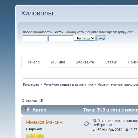
Киловольт
Добро пожаловать,
Гость
. Пожалуйста,
войдите
или
зарегистрируйтесь
.
Начало
YouTube
ВКонтакте
Статьи
Поис
Киловольт
»
Релейная защита и автоматика
»
Измерительные трансфо
Страницы: [
1
]
Автор
Тема: 3U0 в сети с изо
раз)
3U0 в сети с изолирован
Минаков Максим
нейтралью.
Старожил
«
:
30 Ноябрь 2019, 10:40:27