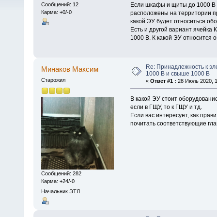
Если шкафы и щиты до 1000 В
Сообщений: 12
Карма: +0/-0
расположены на территории при
какой ЭУ будет относиться об
Есть и другой вариант ячейка 
1000 В. К какой ЭУ относится 
Re: Принадлежность к эл
Минаков Максим
1000 В и свыше 1000 В
Старожил
«
Ответ #1 :
28 Июль 2020, 1
В какой ЭУ стоит оборудование, 
если в ГЩУ, то к ГЩУ и тд.
Если вас интересует, как пра
почитать соответствующие гл
Сообщений: 282
Карма: +24/-0
Начальник ЭТЛ