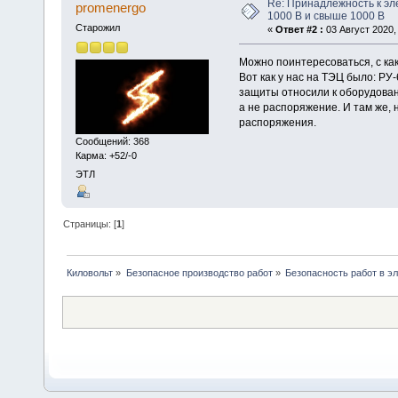
Re: Принадлежность к эл
promenergo
1000 В и свыше 1000 В
Старожил
«
Ответ #2 :
03 Август 2020, 
Можно поинтересоваться, с ка
Вот как у нас на ТЭЦ было: РУ
защиты относили к оборудован
а не распоряжение. И там же,
распоряжения.
Сообщений: 368
Карма: +52/-0
ЭТЛ
Страницы: [
1
]
Киловольт
»
Безопасное производство работ
»
Безопасность работ в э