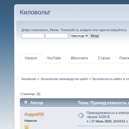
Киловольт
Добро пожаловать,
Гость
. Пожалуйста,
войдите
или
зарегистрируйтесь
.
Начало
YouTube
ВКонтакте
Статьи
Поис
Киловольт
»
Безопасное производство работ
»
Безопасность работ в э
Страницы: [
1
]
Автор
Тема: Принадлежность к
27499 раз)
Принадлежность к электр
Андрей98
свыше 1000 В
Новичок
«
:
27 Июль 2020, 16:54:51 »