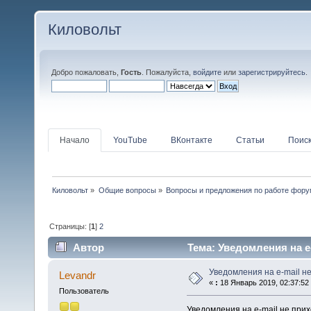
Киловольт
Добро пожаловать,
Гость
. Пожалуйста,
войдите
или
зарегистрируйтесь
.
Начало
YouTube
ВКонтакте
Статьи
Поис
Киловольт
»
Общие вопросы
»
Вопросы и предложения по работе фор
Страницы: [
1
]
2
Автор
Тема: Уведомления на e-
Уведомления на e-mail не
Levandr
«
:
18 Январь 2019, 02:37:52
Пользователь
Уведомления на e-mail не при