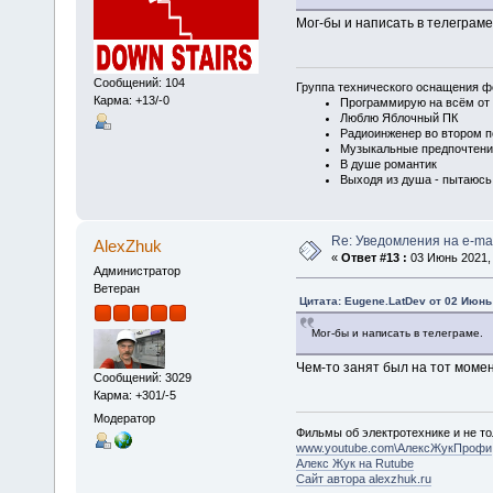
Мог-бы и написать в телеграме
Сообщений: 104
Группа технического оснащения ф
Карма: +13/-0
Программирую на всём от 
Люблю Яблочный ПК
Радиоинженер во втором п
Музыкальные предпочтени
В душе романтик
Выходя из душа - пытаюсь
Re: Уведомления на e-mai
AlexZhuk
«
Ответ #13 :
03 Июнь 2021, 
Администратор
Ветеран
Цитата: Eugene.LatDev от 02 Июнь 
Мог-бы и написать в телеграме.
Чем-то занят был на тот момен
Сообщений: 3029
Карма: +301/-5
Модератор
Фильмы об электротехнике и не то
www.youtube.com\АлексЖукПрофи
Алекс Жук на Rutube
Сайт автора alexzhuk.ru