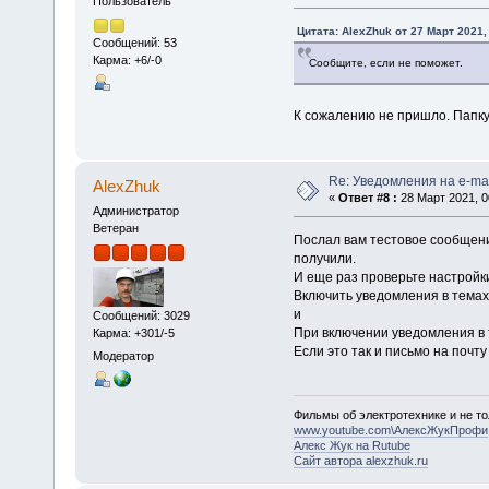
Пользователь
Цитата: AlexZhuk от 27 Март 2021,
Сообщений: 53
Карма: +6/-0
Сообщите, если не поможет.
К сожалению не пришло. Папку
Re: Уведомления на e-mai
AlexZhuk
«
Ответ #8 :
28 Март 2021, 0
Администратор
Ветеран
Послал вам тестовое сообщени
получили.
И еще раз проверьте настройк
Включить уведомления в темах и
и
Сообщений: 3029
При включении уведомления в т
Карма: +301/-5
Если это так и письмо на поч
Модератор
Фильмы об электротехнике и не то
www.youtube.com\АлексЖукПрофи
Алекс Жук на Rutube
Сайт автора alexzhuk.ru