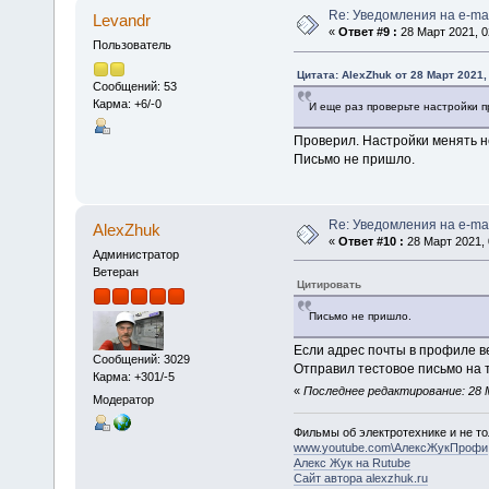
Re: Уведомления на e-mai
Levandr
«
Ответ #9 :
28 Март 2021, 0
Пользователь
Цитата: AlexZhuk от 28 Март 2021,
Сообщений: 53
Карма: +6/-0
И еще раз проверьте настройки 
Проверил. Настройки менять н
Письмо не пришло.
Re: Уведомления на e-mai
AlexZhuk
«
Ответ #10 :
28 Март 2021, 
Администратор
Ветеран
Цитировать
Письмо не пришло.
Если адрес почты в профиле вер
Сообщений: 3029
Отправил тестовое письмо на т
Карма: +301/-5
«
Последнее редактирование: 28 М
Модератор
Фильмы об электротехнике и не то
www.youtube.com\АлексЖукПрофи
Алекс Жук на Rutube
Сайт автора alexzhuk.ru