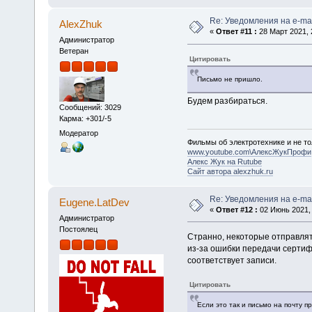
Re: Уведомления на e-mai
AlexZhuk
«
Ответ #11 :
28 Март 2021, 
Администратор
Ветеран
Цитировать
Письмо не пришло.
Будем разбираться.
Сообщений: 3029
Карма: +301/-5
Модератор
Фильмы об электротехнике и не то
www.youtube.com\АлексЖукПрофи
Алекс Жук на Rutube
Сайт автора alexzhuk.ru
Re: Уведомления на e-mai
Eugene.LatDev
«
Ответ #12 :
02 Июнь 2021, 
Администратор
Постоялец
Странно, некоторые отправлят
из-за ошибки передачи сертифи
соответствует записи.
Цитировать
Если это так и письмо на почту 