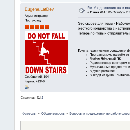
Re: Уведомления на e-mai
Eugene.LatDev
«
Ответ #14 :
05 Октябрь 202
Администратор
Постоялец
Это скорее для темы - Наболе
жесткого колдовства с настро
Теперь почтовый отправитель
Группа технического оснащения ф
Программирую на всём от 
Люблю Яблочный ПК
Радиоинженер во втором п
Музыкальные предпочтени
В душе романтик
Выходя из душа - пытаюсь
Сообщений: 104
Карма: +13/-0
Страницы: [
1
]
2
Киловольт
»
Общие вопросы
»
Вопросы и предложения по работе фор