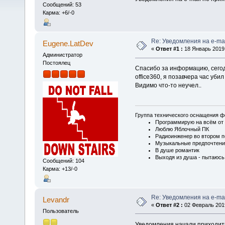
Сообщений: 53
Карма: +6/-0
Re: Уведомления на e-mai
Eugene.LatDev
«
Ответ #1 :
18 Январь 2019,
Администратор
Постоялец
Спасибо за информацию, сегодн
office360, я позавчера час уби
Видимо что-то неучел..
Группа технического оснащения ф
Программирую на всём от 
Люблю Яблочный ПК
Радиоинженер во втором п
Музыкальные предпочтени
В душе романтик
Выходя из душа - пытаюсь
Сообщений: 104
Карма: +13/-0
Re: Уведомления на e-mai
Levandr
«
Ответ #2 :
02 Февраль 2019
Пользователь
Уведомления начали приходить