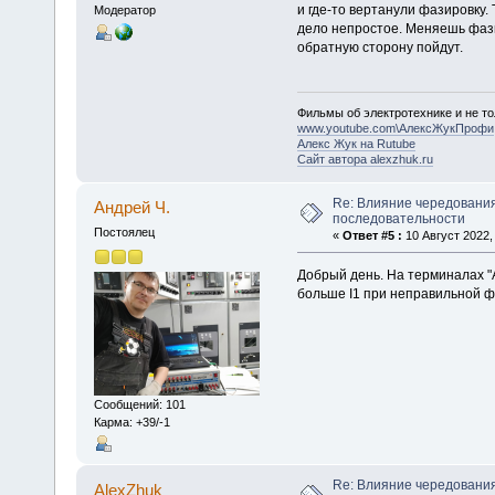
и где-то вертанули фазировку.
Модератор
дело непростое. Меняешь фази
обратную сторону пойдут.
Фильмы об электротехнике и не то
www.youtube.com\АлексЖукПрофи
Алекс Жук на Rutube
Сайт автора alexzhuk.ru
Re: Влияние чередования
Андрей Ч.
последовательности
Постоялец
«
Ответ #5 :
10 Август 2022, 
Добрый день. На терминалах "
больше I1 при неправильной ф
Сообщений: 101
Карма: +39/-1
Re: Влияние чередования
AlexZhuk