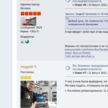
последовательности
Администратор
«
Ответ #6 :
10 Август 2022, 
Ветеран
Цитата: Андрей Чуклинов от 10 Авг
Добрый день. На терминалах "Алт
неправильной фазировке.
Сообщений: 3029
Карма: +301/-5
А как введет себя при этом за
Модератор
Фильмы об электротехнике и не то
www.youtube.com\АлексЖукПрофи
Алекс Жук на Rutube
Сайт автора alexzhuk.ru
Re: Влияние чередования
Андрей Ч.
последовательности
Постоялец
«
Ответ #7 :
11 Август 2022, 
У нас в она была выведена, н
Ретома подать, отпишусь по рез
«
Последнее редактирование: 11 А