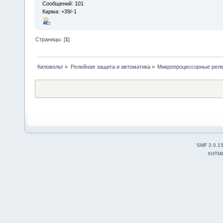
Сообщений: 101
Карма: +39/-1
Страницы: [
1
]
Киловольт
»
Релейная защита и автоматика
»
Микропроцессорные рел
SMF 2.0.1
XHTM