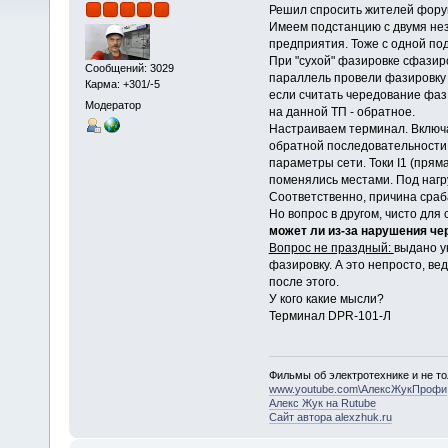
Решил спросить жителей фору
Имеем подстанцию с двумя нез
предприятия. Тоже с одной под
При "сухой" фазировке сфазир
Сообщений: 3029
параллель провели фазировку 
Карма: +301/-5
если считать чередование фаз 
Модератор
на данной ТП - обратное.
Настраиваем терминал. Включа
обратной последовательности 
параметры сети. Токи I1 (прям
поменялись местами. Под нагру
Соответственно, причина сраб
Но вопрос в другом, чисто для
может ли из-за нарушения че
Вопрос не праздный:
выдано у
фазировку. А это непросто, в
после этого.
У кого какие мысли?
Терминал DPR-101-Л
Фильмы об электротехнике и не то
www.youtube.com\АлексЖукПрофи
Алекс Жук на Rutube
Сайт автора alexzhuk.ru