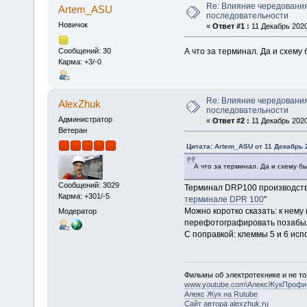
Re: Влияние чередования
Artem_ASU
последовательности
Новичок
«
Ответ #1 :
11 Декабрь 2020
А что за терминал. Да и схему 
Сообщений: 30
Карма: +3/-0
Re: Влияние чередования
AlexZhuk
последовательности
Администратор
«
Ответ #2 :
11 Декабрь 2020
Ветеран
Цитата: Artem_ASU от 11 Декабрь 2
А что за терминал. Да и схему бы
Сообщений: 3029
Терминал DRP100 производства
Карма: +301/-5
терминале DPR 100
"
Можно коротко сказать: к нему 
Модератор
перефотографировать позабыл
С поправкой: клеммы 5 и 6 исп
Фильмы об электротехнике и не то
www.youtube.com\АлексЖукПрофи
Алекс Жук на Rutube
Сайт автора alexzhuk.ru