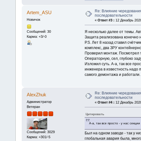
Re: Влияние чередования
Artem_ASU
последовательности
Новичок
«
Ответ #3 :
12 Декабрь 2020
Я несколько далее от темы. Ав
Сообщений: 30
Карма: +3/-0
Защита реализована конечно н
P.S. Лет 8 назад ставил счётч
комплекс, два ЗРУ контейнерн
Проверил монтаж. Посмотрел та
Операторную, сел, глубоко зад
Изложил суть. А-а, так все про
инженера в известность надо по
самого демонтажа и работали.
Re: Влияние чередования
AlexZhuk
последовательности
Администратор
«
Ответ #4 :
12 Декабрь 2020
Ветеран
Цитировать
А-а, так все просто - у нас секц
Сообщений: 3029
Был на одном заводе - так у ни
Карма: +301/-5
глобальная авария была, много