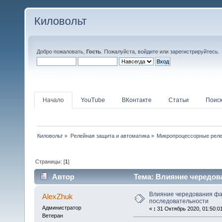
Киловольт
Добро пожаловать,
Гость
. Пожалуйста,
войдите
или
зарегистрируйтесь
.
Начало
YouTube
ВКонтакте
Статьи
Поис
Киловольт
»
Релейная защита и автоматика
»
Микропроцессорные рел
Страницы: [
1
]
Автор
Тема: Влияние чередов
43164 раз)
Влияние чередования фа
AlexZhuk
последовательности
Администратор
«
:
31 Октябрь 2020, 01:50:0
Ветеран