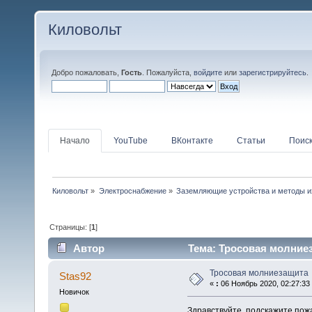
Киловольт
Добро пожаловать,
Гость
. Пожалуйста,
войдите
или
зарегистрируйтесь
.
Начало
YouTube
ВКонтакте
Статьи
Поис
Киловольт
»
Электроснабжение
»
Заземляющие устройства и методы и
Страницы: [
1
]
Автор
Тема: Тросовая молниез
Тросовая молниезащита
Stas92
«
:
06 Ноябрь 2020, 02:27:33
Новичок
Здравствуйте, подскажите пож