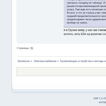
смотреть толщину по таблице. И
решается противопожарной пропи
услугу. Там еще есть несколько о
Кстати, а что за страна у вас та
средней продолжительности гроз. 
среднегодовое число ударов молн
вообще не нужно.
я в Грузии живу, у нас как так
хотите, хоть 63А на розетки ст
Страницы: [
1
]
Киловольт
»
Электроснабжение
»
Заземляющие устройства и методы и
SMF 2.0.1
XHTM