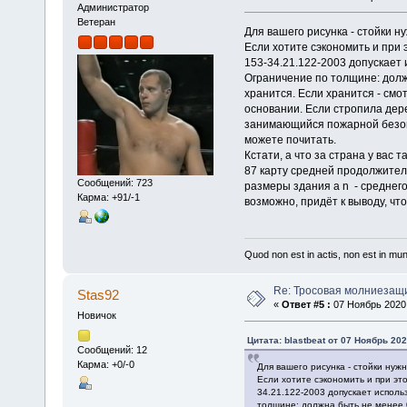
Администратор
Ветеран
Для вашего рисунка - стойки н
Если хотите сэкономить и при э
153-34.21.122-2003 допускает
Ограничение по толщине: долж
хранится. Если хранится - см
основании. Если стропила де
занимающийся пожарной безопа
можете почитать.
Кстати, а что за страна у вас 
87 карту средней продолжительн
Сообщений: 723
размеры здания а n - среднего
Карма: +91/-1
возможно, придёт к выводу, чт
Quod non est in actis, non est in mu
Re: Тросовая молниезащ
Stas92
«
Ответ #5 :
07 Ноябрь 2020,
Новичок
Цитата: blastbeat от 07 Ноябрь 202
Сообщений: 12
Карма: +0/-0
Для вашего рисунка - стойки нуж
Если хотите сэкономить и при это
34.21.122-2003 допускает испол
толщине: должна быть не менее 0