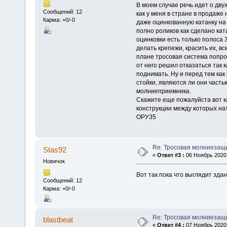
В моем случае речь идет о дву
Сообщений: 12
как у меня в стране в продаже
Карма: +0/-0
даже оцинкованную катанку на
полно роликов как сделано кат
оцинковки есть только полоса 
делать крепежи, красить их, вс
плане тросовая система попрощ
от него решил отказаться так 
поднимать. Ну и перед тем как
стойки, являются ли они част
молниеприемника.
Скажите еще пожалуйста вот ка
конструкции между которых нат
ОРУ35
Re: Тросовая молниезащ
Stas92
«
Ответ #3 :
06 Ноябрь 2020,
Новичок
Вот так пока что выглядит зд
Сообщений: 12
Карма: +0/-0
Re: Тросовая молниезащ
blastbeat
«
Ответ #4 :
07 Ноябрь 2020,