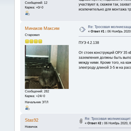
Сообщений: 12
участвуют в, скажем так, захва
Карма: +0/-0
исключительно для монтажа тр
Re: Тросовая молниезащ
Минаков Максим
«
Ответ #1 :
06 Ноябрь 2020,
Старожил
ПУЭ 4.2.138
От стоек конструкций ОРУ 35 
заземления должны быть выпол
между ними. Кроме того, на к
электроду длиной 3-5 м на рас
Сообщений: 282
Карма: +24/-0
Начальник ЭТЛ
Re: Тросовая молниезащит
Stas92
«
Ответ #2 :
06 Ноябрь 2020, 0
Новичок