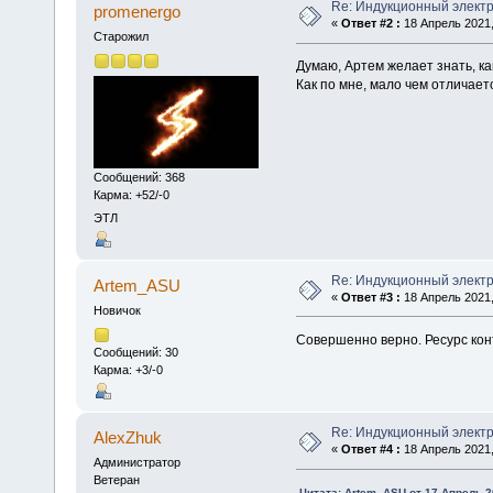
Re: Индукционный элект
promenergo
«
Ответ #2 :
18 Апрель 2021,
Старожил
Думаю, Артем желает знать, ка
Как по мне, мало чем отличаетс
Сообщений: 368
Карма: +52/-0
ЭТЛ
Re: Индукционный элект
Artem_ASU
«
Ответ #3 :
18 Апрель 2021,
Новичок
Совершенно верно. Ресурс кон
Сообщений: 30
Карма: +3/-0
Re: Индукционный элект
AlexZhuk
«
Ответ #4 :
18 Апрель 2021,
Администратор
Ветеран
Цитата: Artem_ASU от 17 Апрель 2