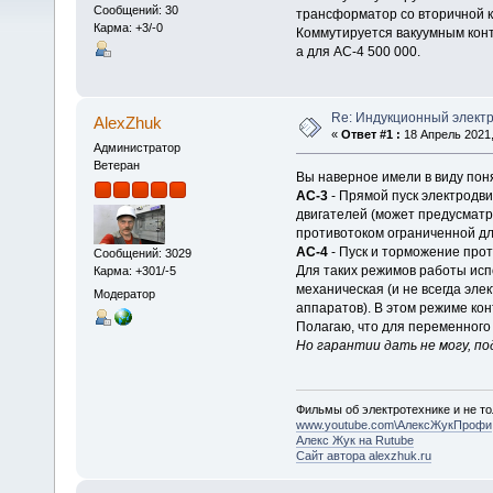
Сообщений: 30
трансформатор со вторичной к
Карма: +3/-0
Коммутируется вакуумным конта
а для АС-4 500 000.
Re: Индукционный элект
AlexZhuk
«
Ответ #1 :
18 Апрель 2021,
Администратор
Ветеран
Вы наверное имели в виду по
АС-3
- Прямой пуск электродв
двигателей (может предусмат
противотоком ограниченной дл
АС-4
- Пуск и торможение про
Сообщений: 3029
Для таких режимов работы исп
Карма: +301/-5
механическая (и не всегда эле
Модератор
аппаратов). В этом режиме ко
Полагаю, что для переменного
Но гарантии дать не могу, п
Фильмы об электротехнике и не то
www.youtube.com\АлексЖукПрофи
Алекс Жук на Rutube
Сайт автора alexzhuk.ru