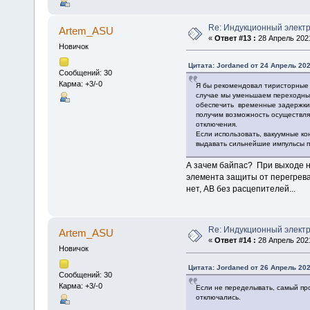
Re: Индукционный элект
Artem_ASU
«
Ответ #13 :
28 Апрель 2021
Новичок
Цитата: Jordaned от 24 Апрель 202
Сообщений: 30
Карма: +3/-0
Я бы рекомендовал тиристорные с
случае мы уменьшаем переходные
обеспечить временные задержки(
получим возможность осуществля
отключения.
Если использовать, вакуумные к
выдавать сильнейшие импульсы п
А зачем байпас? При выходе н
элемента защиты от перегрева
нет, АВ без расцепителей...
Re: Индукционный элект
Artem_ASU
«
Ответ #14 :
28 Апрель 2021
Новичок
Цитата: Jordaned от 26 Апрель 202
Сообщений: 30
Карма: +3/-0
Если не переделывать, самый пр
отключались.