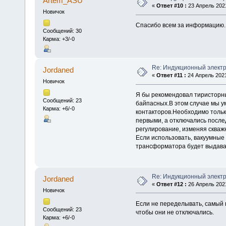
Artem_ASU
«
Ответ #10 :
23 Апрель 2021
Новичок
Спасибо всем за информацию.
Сообщений: 30
Карма: +3/-0
Re: Индукционный элект
Jordaned
«
Ответ #11 :
24 Апрель 2021
Новичок
Я бы рекомендовал тиристорные
Сообщений: 23
байпасных.В этом случае мы у
Карма: +6/-0
контакторов.Необходимо толь
первыми, а отключались после
регулирование, изменяя скваж
Если использовать, вакуумные
трансформатора будет выдава
Re: Индукционный элект
Jordaned
«
Ответ #12 :
26 Апрель 2021
Новичок
Если не переделывать, самый 
Сообщений: 23
чтобы они не отключались.
Карма: +6/-0