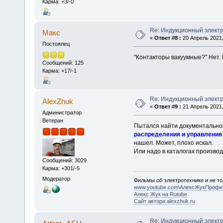
Карма: +3/-0
Re: Индукционный элект
Макс
«
Ответ #8 :
20 Апрель 2021,
Постоялец
"Контакторы вакуумные?" Нет. 
Сообщений: 125
Карма: +17/-1
Re: Индукционный элект
AlexZhuk
«
Ответ #9 :
21 Апрель 2021,
Администратор
Ветеран
Пытался найти документальное
распределения и управления
нашел. Может, плохо искал.
Или надо в каталогах произво
Сообщений: 3029
Карма: +301/-5
Модератор
Фильмы об электротехнике и не то
www.youtube.com\АлексЖукПрофи
Алекс Жук на Rutube
Сайт автора alexzhuk.ru
Re: Индукционный элект