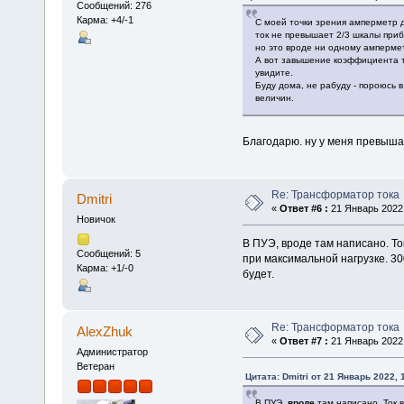
Сообщений: 276
Карма: +4/-1
С моей точки зрения амперметр д
ток не превышает 2/3 шкалы прибо
но это вроде ни одному амперме
А вот завышение коэффициента т
увидите.
Буду дома, не рабуду - пороюсь 
величин.
Благодарю. ну у меня превышае
Re: Трансформатор тока
Dmitri
«
Ответ #6 :
21 Январь 2022,
Новичок
В ПУЭ, вроде там написано. Т
Сообщений: 5
при максимальной нагрузке. 30
Карма: +1/-0
будет.
Re: Трансформатор тока
AlexZhuk
«
Ответ #7 :
21 Январь 2022,
Администратор
Ветеран
Цитата: Dmitri от 21 Январь 2022, 
В ПУЭ,
вроде
там написано. Ток 