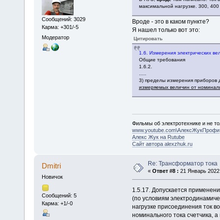
максимальной нагрузке. 300, 400
Сообщений: 3029
Вроде - это в каком пункте?
Карма: +301/-5
Я нашел только вот это:
Модератор
Цитировать
1.6. Измерения электрических ве
Общие требования
1.6.2.
.....
3) пределы измерения приборов
измеряемых величин от номинал
Фильмы об электротехнике и не то
www.youtube.com\АлексЖукПрофи
Алекс Жук на Rutube
Сайт автора alexzhuk.ru
Re: Трансформатор тока
Dmitri
«
Ответ #8 :
21 Январь 2022,
Новичок
1.5.17. Допускается примене
Сообщений: 5
(по условиям электродинамиче
Карма: +1/-0
нагрузке присоединения ток в
номинального тока счетчика, а