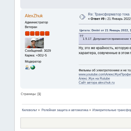
Re: Трансформатор тока
AlexZhuk
«
Ответ #9 :
21 Январь 2022,
Администратор
Ветеран
Цитата: Dmitri от 21 Январь 2022, 
1.5.17. Допускается применение
Ну, это же крайность, которую
Сообщений: 3029
характера, озвученные в этом 
Карма: +301/-5
Модератор
Фильмы об электротехнике и не то
www.youtube.com\АлексЖукПрофи
Алекс Жук на Rutube
Сайт автора alexzhuk.ru
Страницы: [
1
]
Киловольт
»
Релейная защита и автоматика
»
Измерительные трансфо