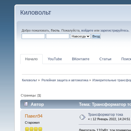
Киловольт
Добро пожаловать,
Гость
. Пожалуйста,
войдите
или
зарегистрируйтесь
.
Начало
YouTube
ВКонтакте
Статьи
Поис
Киловольт
»
Релейная защита и автоматика
»
Измерительные трансфо
Страницы: [
1
]
Автор
Тема: Трансформатор то
Трансформатор тока
Павел94
«
:
12 Январь 2022, 14:24:51
Старожил
Двигатель 132кВт, ток пример