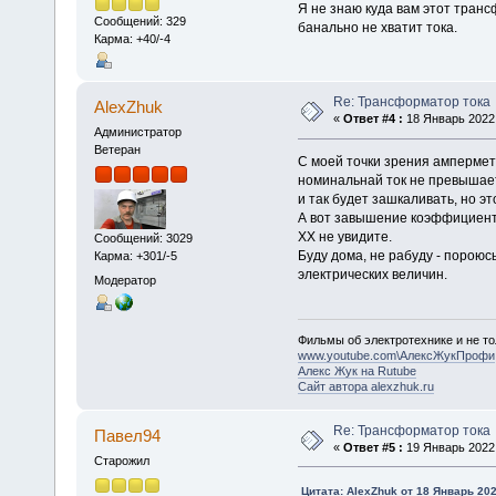
Я не знаю куда вам этот транс
Сообщений: 329
банально не хватит тока.
Карма: +40/-4
Re: Трансформатор тока
AlexZhuk
«
Ответ #4 :
18 Январь 2022,
Администратор
Ветеран
С моей точки зрения амперметр
номинальнай ток не превышает 
и так будет зашкаливать, но э
А вот завышение коэффициента
ХХ не увидите.
Сообщений: 3029
Буду дома, не рабуду - пороюс
Карма: +301/-5
электрических величин.
Модератор
Фильмы об электротехнике и не то
www.youtube.com\АлексЖукПрофи
Алекс Жук на Rutube
Сайт автора alexzhuk.ru
Re: Трансформатор тока
Павел94
«
Ответ #5 :
19 Январь 2022,
Старожил
Цитата: AlexZhuk от 18 Январь 202