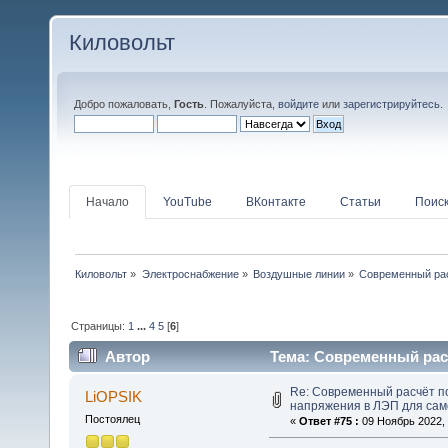
Киловольт
Добро пожаловать,
Гость
. Пожалуйста,
войдите
или
зарегистрируйтесь
.
Начало
YouTube
ВКонтакте
Статьи
Поис
Киловольт
»
Электроснабжение
»
Воздушные линии
»
Современный рас
Страницы:
1
...
4
5
[
6
]
Автор
Тема: Современный рас
самостройщиков (Прочитано 221373 раз)
Re: Современный расчёт п
LiOPSIK
напряжения в ЛЭП для са
Постоялец
«
Ответ #75 :
09 Ноябрь 2022, 