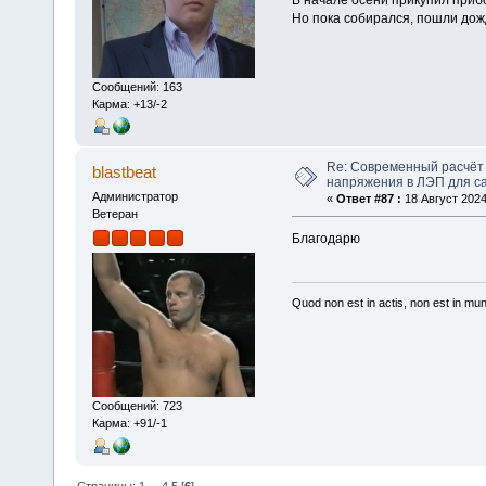
В начале осени прикупил прибор
Но пока собирался, пошли дожд
Сообщений: 163
Карма: +13/-2
Re: Современный расчёт 
blastbeat
напряжения в ЛЭП для с
Администратор
«
Ответ #87 :
18 Август 2024
Ветеран
Благодарю
Quod non est in actis, non est in mu
Сообщений: 723
Карма: +91/-1
Страницы:
1
...
4
5
[
6
]