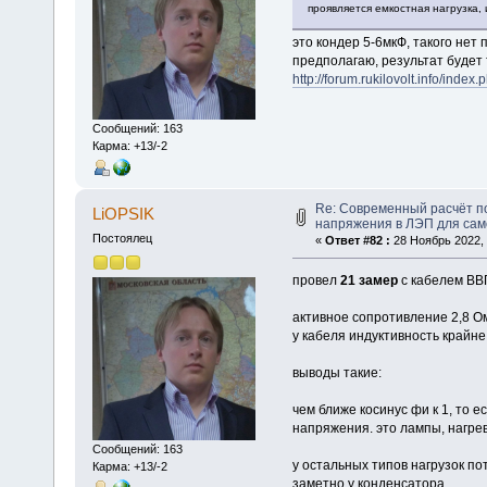
проявляется емкостная нагрузка, 
это кондер 5-6мкФ, такого нет 
предполагаю, результат будет 
http://forum.rukilovolt.info/ind
Сообщений: 163
Карма: +13/-2
Re: Современный расчёт п
LiOPSIK
напряжения в ЛЭП для са
Постоялец
«
Ответ #82 :
28 Ноябрь 2022, 
провел
21 замер
с кабелем ВВГ
активное сопротивление 2,8 Ом
у кабеля индуктивность крайне
выводы такие:
чем ближе косинус фи к 1, то 
напряжения. это лампы, нагре
Сообщений: 163
у остальных типов нагрузок п
Карма: +13/-2
заметно у конденсатора