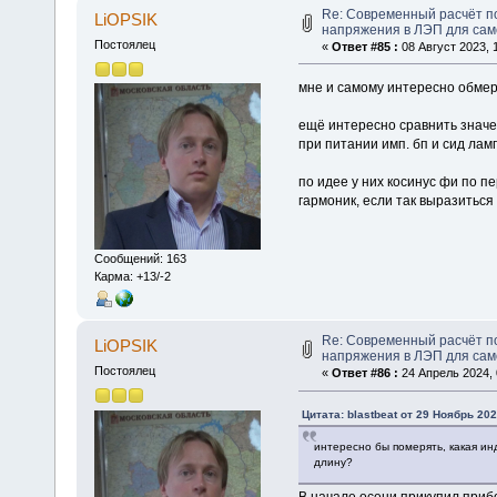
Re: Современный расчёт п
LiOPSIK
напряжения в ЛЭП для са
Постоялец
«
Ответ #85 :
08 Август 2023, 1
мне и самому интересно обмери
ещё интересно сравнить значе
при питании имп. бп и сид лам
по идее у них косинус фи по пе
гармоник, если так выразиться
Сообщений: 163
Карма: +13/-2
Re: Современный расчёт п
LiOPSIK
напряжения в ЛЭП для са
Постоялец
«
Ответ #86 :
24 Апрель 2024, 
Цитата: blastbeat от 29 Ноябрь 202
интересно бы померять, какая ин
длину?