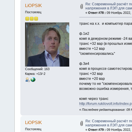
Re: Современный расчёт п
LiOPSIK
напряжения в ЛЭП для са
Постоялец
«
Ответ #78 :
09 Ноябрь 2022, 
транс на х.х. и компьютер пар
ф.1и2
комп в дежурном режиме -24 в
транс +32 вар (в прошлых изм
вместе +12 вар
"скомпенсировались"
ф.3и4
комп в процессе самотестиров
Сообщений: 163
транс +32 вар
Карма: +13/-2
вместе +20 вар
почему то не "скомпенсировал
возможно ошибка измерения, т
комп через транс
http://forum.rukilovolt.info/ind
«
Последнее редактирование: 09 Н
Re: Современный расчёт п
LiOPSIK
напряжения в ЛЭП для са
Постоялец
«
Ответ #79 :
09 Ноябрь 2022, 