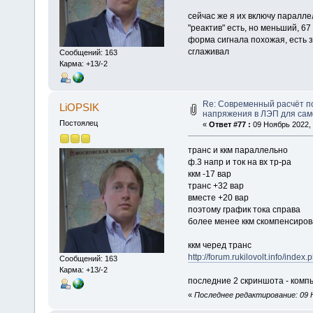
сейчас же я их включу паралле
"реактив" есть, но меньший, 6
форма сигнала похожая, есть з
сглаживал
Сообщений: 163
Карма: +13/-2
Re: Современный расчёт п
LiOPSIK
напряжения в ЛЭП для са
Постоялец
«
Ответ #77 :
09 Ноябрь 2022, 
транс и ккм параллельно
ф.3 напр и ток на вх тр-ра
ккм -17 вар
транс +32 вар
вместе +20 вар
поэтому график тока справа
более менее ккм скомпенсиров
ккм черед транс
http://forum.rukilovolt.info/ind
Сообщений: 163
Карма: +13/-2
последние 2 скриншота - комп
«
Последнее редактирование: 09 Н