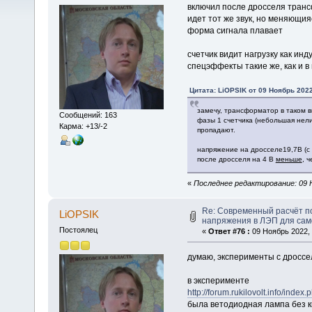
включил после дросселя транс
идет тот же звук, но меняющия
форма сигнала плавает
счетчик видит нагрузку как инд
спецэффекты такие же, как и 
Цитата: LiOPSIK от 09 Ноябрь 2022
замечу, трансформатор в таком 
Сообщений: 163
фазы 1 счетчика (небольшая нелин
Карма: +13/-2
пропадают.
напряжение на дросселе19,7В (с ф
после дросселя на 4 В
меньше
, ч
«
Последнее редактирование: 09 Н
Re: Современный расчёт п
LiOPSIK
напряжения в ЛЭП для са
Постоялец
«
Ответ #76 :
09 Ноябрь 2022, 
думаю, эксперименты с дроссел
в эксперименте
http://forum.rukilovolt.info/ind
была ветодиодная лампа без 