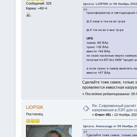
Сообщений: 329
Цитата: LiOPSIK от 06 Ноябрь 2022
Карма: +40/-4
трансформатор и светодиодная л
ф.3 напр и ток на вх тр-ра
ф.4 ток на вх и вых тр-ра
UPD
лампа -86 ВАр
транс +36 ВАр
вместе +94 ВАр
не знаю насколько верно намерил
получается БП без ККМ "продят 
а если транс и лампу включить п
вместе +67 ВАр
Сделайте тоже самое, только 
проявляется емкостная нагрузк
«
Последнее редактирование: 09 Н
Re: Современный расчёт 
LiOPSIK
напряжения в ЛЭП для с
Постоялец
«
Ответ #81 :
10 Ноябрь 2022
Цитата: Алексaндр от 09 Ноябрь 20
Сделайте тоже самое, только за