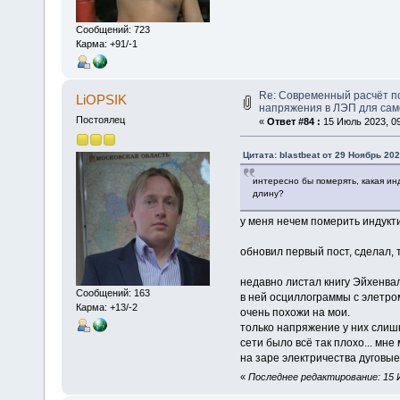
Сообщений: 723
Карма: +91/-1
Re: Современный расчёт п
LiOPSIK
напряжения в ЛЭП для са
Постоялец
«
Ответ #84 :
15 Июль 2023, 09
Цитата: blastbeat от 29 Ноябрь 202
интересно бы померять, какая ин
длину?
у меня нечем померить индукти
обновил первый пост, сделал, 
недавно листал книгу Эйхенвал
Сообщений: 163
в ней осциллограммы с элетром
Карма: +13/-2
очень похожи на мои.
только напряжение у них слишк
сети было всё так плохо... мне
на заре электричества дуговые
«
Последнее редактирование: 15 И