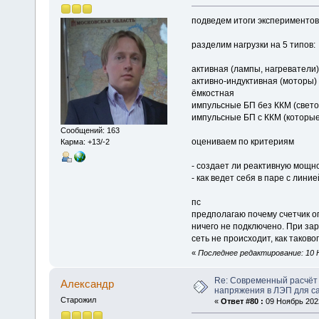
подведем итоги экспериментов
разделим нагрузки на 5 типов:
активная (лампы, нагреватели)
активно-индуктивная (моторы)
ёмкостная
импульсные БП без ККМ (свет
импульсные БП с ККМ (которы
Сообщений: 163
оцениваем по критериям
Карма: +13/-2
- создает ли реактивную мощн
- как ведет себя в паре с лини
пс
предполагаю почему счетчик оп
ничего не подключено. При за
сеть не происходит, как таково
«
Последнее редактирование: 10 Н
Re: Современный расчёт 
Алексaндр
напряжения в ЛЭП для с
Старожил
«
Ответ #80 :
09 Ноябрь 2022