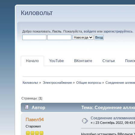
Киловольт
Добро пожаловать,
Гость
. Пожалуйста,
войдите
или
зарегистрируйтесь
.
Начало
YouTube
ВКонтакте
Статьи
Поис
Киловольт
»
Электроснабжение
»
Общие вопросы
»
Соединение аллюм
Страницы: [
1
]
Автор
Тема: Соединение аллюм
Соединение аллюминиево
Павел94
«
:
23 Сентябрь 2022, 09:43:
Старожил
Надобно установить ВВодное У