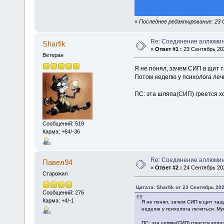
«
Последнее редактирование: 23 
Re: Соединение аллюмин
Sharfik
«
Ответ #1 :
23 Сентябрь 202
Ветеран
Я не понял, зачем СИП в щит т
Потом неделю у психолога леч
ПС: эта шляпа(СИП) греется хо
Сообщений: 519
Карма: +64/-36
Re: Соединение аллюмин
Павел94
«
Ответ #2 :
24 Сентябрь 202
Старожил
Цитата: Sharfik от 23 Сентябрь 202
Сообщений: 276
Карма: +4/-1
Я не понял, зачем СИП в щит тащ
неделю у психолога лечиться. М
ПС: эта шляпа(СИП) греется хорош