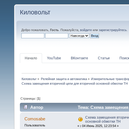
Киловольт
Добро пожаловать,
Гость
. Пожалуйста,
войдите
или
зарегистрируйтесь
.
Начало
YouTube
ВКонтакте
Статьи
Поис
Киловольт
»
Релейная защита и автоматика
»
Измерительные трансфо
Схема замещения вторичной цепи для вторичной основной обмотки ТН
Страницы: [
1
]
Автор
Тема: Схема замещения
(Прочитано 17778 раз)
Схема замещения вторичн
Comosabe
основной обмотки ТН
Пользователь
«
:
04 Июнь 2025, 12:23:54 »