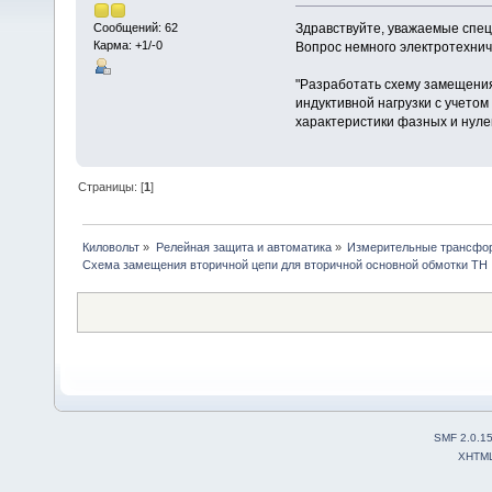
Здравствуйте, уважаемые спе
Сообщений: 62
Карма: +1/-0
Вопрос немного электротехнич
"Разработать схему замещения
индуктивной нагрузки с учетом
характеристики фазных и нуле
Страницы: [
1
]
Киловольт
»
Релейная защита и автоматика
»
Измерительные трансфо
Схема замещения вторичной цепи для вторичной основной обмотки ТН
SMF 2.0.1
XHTM