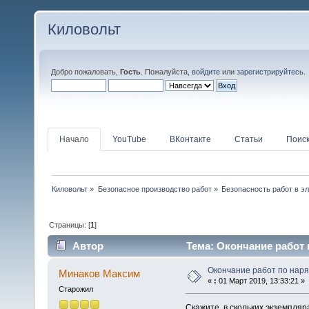
Киловольт
Добро пожаловать,
Гость
. Пожалуйста,
войдите
или
зарегистрируйтесь
.
Начало
YouTube
ВКонтакте
Статьи
Поис
Киловольт
»
Безопасное производство работ
»
Безопасность работ в э
Страницы: [
1
]
Автор
Тема: Окончание работ 
Окончание работ по наря
Минаков Максим
«
:
01 Март 2019, 13:33:21 »
Старожил
Скажите, в скольких экземпля