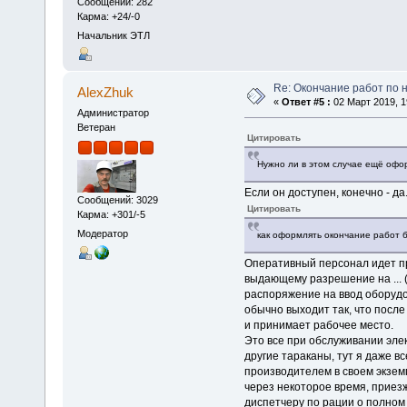
Сообщений: 282
Карма: +24/-0
Начальник ЭТЛ
Re: Окончание работ по н
AlexZhuk
«
Ответ #5 :
02 Март 2019, 1
Администратор
Ветеран
Цитировать
Нужно ли в этом случае ещё офо
Если он доступен, конечно - да
Сообщений: 3029
Цитировать
Карма: +301/-5
Модератор
как оформлять окончание работ 
Оперативный персонал идет п
выдающему разрешение на ... 
распоряжение на ввод оборудов
обычно выходит так, что после
и принимает рабочее место.
Это все при обслуживании эле
другие тараканы, тут я даже в
производителем в своем экзем
через некоторое время, приез
диспетчеру по рации о полном