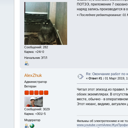
ПОТЭЭ, приложение 7 сказано,
наряд запись производится в 
«
Последнее редактирование: 01 
Сообщений: 282
Карма: +24/-0
Начальник ЭТЛ
Re: Окончание работ по н
AlexZhuk
«
Ответ #1 :
01 Март 2019, 1
Администратор
Ветеран
Читал этот эпизод из правил.
обоих экземплярах. В отсутст
месте, обычно - в оперативном
Этот нюанс, видимо, актуален 
Сообщений: 3029
Карма: +301/-5
Модератор
Фильмы об электротехнике и не то
www.youtube.com\АлексЖукПрофи