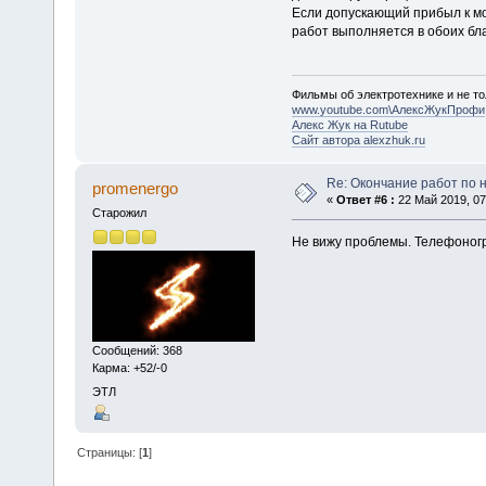
Если допускающий прибыл к мом
работ выполняется в обоих блан
Фильмы об электротехнике и не то
www.youtube.com\АлексЖукПрофи
Алекс Жук на Rutube
Сайт автора alexzhuk.ru
Re: Окончание работ по н
promenergo
«
Ответ #6 :
22 Май 2019, 07
Старожил
Не вижу проблемы. Телефоног
Сообщений: 368
Карма: +52/-0
ЭТЛ
Страницы: [
1
]