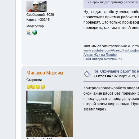
не производит приёмку рабочего
Ну, вводит в работу электрооб
Сообщений: 3029
происходит приемка рабочего м
Карма: +301/-5
проверят. Это только произво
Модератор
проверить, как там и что. А о
Фильмы об электротехнике и не то
www.youtube.com\АлексЖукПрофи
Алекс Жук на Rutube
Сайт автора alexzhuk.ru
Re: Окончание работ по н
Минаков Максим
«
Ответ #4 :
02 Март 2019, 1
Старожил
Контролировать работу операт
окончание работ без приёмки 
я несу сдавать наряд допускаю
второй экземпляр наряда. Нуж
экземпляре?