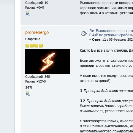
Выполнение проверки аппарат
Сообщений: 10
Карма: +0/-0
короткого замыкания, каким н
фоза-ноль и выставить уставк
Re: Выполнение проверк
promenergo
0,4кВ по условию срабат
Старожил
«
Ответ #1 :
05 Февраль 2026
Как то Вы всё в кучу сгребли.
Если автоматоты уже смонтиро
проверить соответствие его ус
А если имеется ввиду проверка
Сообщений: 368
вторичных цепей)
Карма: +52/-0
ЭТЛ
3. Проверка действия автома
...
3.2. Проверка действия расц
Выключатель должен срабатыв
выключателя, указанного зав
В электроустановках, выполне
и секционные выключатели, в
автоматического пожаротуше