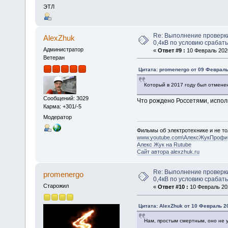
ЭТЛ
Re: Выполнение проверк
AlexZhuk
0,4кВ по условию срабат
Администратор
«
Ответ #9 :
10 Февраль 2026
Ветеран
Цитата: promenergo от 09 Февраль 
Который в 2017 году был отмене
Сообщений: 3029
Что рождено Россетями, исполь
Карма: +301/-5
Модератор
Фильмы об электротехнике и не то
www.youtube.com\АлексЖукПрофи
Алекс Жук на Rutube
Сайт автора alexzhuk.ru
Re: Выполнение проверк
promenergo
0,4кВ по условию срабат
Старожил
«
Ответ #10 :
10 Февраль 202
Цитата: AlexZhuk от 10 Февраль 20
Нам, простым смертным, оно не у