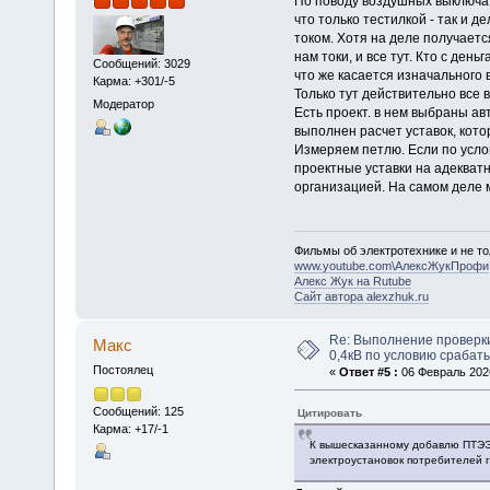
По поводу воздушных выключат
что только тестилкой - так и 
током. Хотя на деле получаетс
нам токи, и все тут. Кто с деньг
Сообщений: 3029
что же касается изначального 
Карма: +301/-5
Только тут действительно все в 
Модератор
Есть проект. в нем выбраны а
выполнен расчет уставок, кото
Измеряем петлю. Если по усло
проектные уставки на адекватн
организацией. На самом деле м
Фильмы об электротехнике и не то
www.youtube.com\АлексЖукПрофи
Алекс Жук на Rutube
Сайт автора alexzhuk.ru
Re: Выполнение проверк
Макс
0,4кВ по условию срабат
Постоялец
«
Ответ #5 :
06 Февраль 2026
Сообщений: 125
Цитировать
Карма: +17/-1
К вышесказанному добавлю ПТЭЭ
электроустановок потребителей г