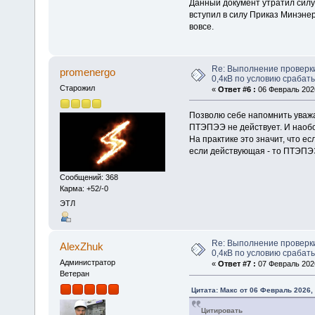
Данный документ утратил силу
вступил в силу Приказ Минэне
вовсе.
Re: Выполнение проверк
promenergo
0,4кВ по условию срабат
Старожил
«
Ответ #6 :
06 Февраль 2026
Позволю себе напомнить уважа
ПТЭПЭЭ не действует. И наобо
На практике это значит, что е
если действующая - то ПТЭПЭ
Сообщений: 368
Карма: +52/-0
ЭТЛ
Re: Выполнение проверк
AlexZhuk
0,4кВ по условию срабат
Администратор
«
Ответ #7 :
07 Февраль 2026
Ветеран
Цитата: Макс от 06 Февраль 2026, 
Цитировать