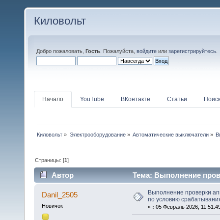
Киловольт
Добро пожаловать,
Гость
. Пожалуйста,
войдите
или
зарегистрируйтесь
.
Начало
YouTube
ВКонтакте
Статьи
Поис
Киловольт
»
Электрооборудование
»
Автоматические выключатели
»
В
Страницы: [
1
]
Автор
Тема: Выполнение пров
токах одн (Прочитано 15833 раз)
Выполнение проверки ап
Danil_2505
по условию срабатывания
Новичок
«
:
05 Февраль 2026, 11:51:4