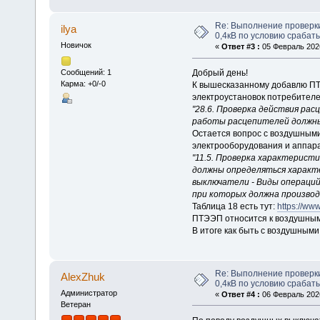
Re: Выполнение проверк
ilya
0,4кВ по условию срабат
Новичок
«
Ответ #3 :
05 Февраль 2026
Добрый день!
Сообщений: 1
Карма: +0/-0
К вышесказанному добавлю ПТ
электроустановок потребителе
"28.6. Проверка действия рас
работы расцепителей должны
Остается вопрос с воздушным
электрооборудования и аппара
"11.5. Проверка характерист
должны определяться характ
выключатели - Виды операций
при которых должна производ
Таблица 18 есть тут:
https://www
ПТЭЭП относится к воздушным
В итоге как быть с воздушными
Re: Выполнение проверк
AlexZhuk
0,4кВ по условию срабат
Администратор
«
Ответ #4 :
06 Февраль 2026
Ветеран