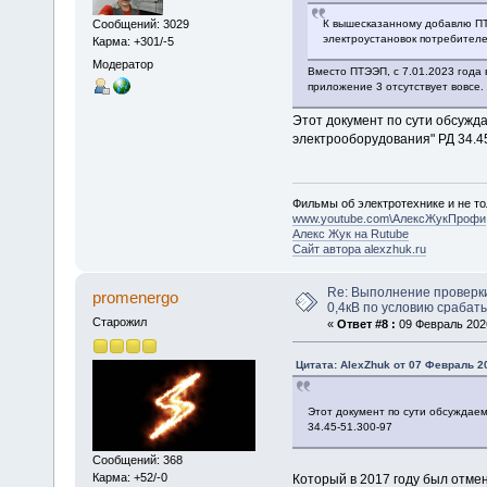
Сообщений: 3029
К вышесказанному добавлю ПТ
электроустановок потребителе
Карма: +301/-5
Модератор
Вместо ПТЭЭП, с 7.01.2023 года 
приложение 3 отсутствует вовсе.
Этот документ по сути обсужд
электрооборудования" РД 34.4
Фильмы об электротехнике и не то
www.youtube.com\АлексЖукПрофи
Алекс Жук на Rutube
Сайт автора alexzhuk.ru
Re: Выполнение проверк
promenergo
0,4кВ по условию срабат
Старожил
«
Ответ #8 :
09 Февраль 2026
Цитата: AlexZhuk от 07 Февраль 20
Этот документ по сути обсуждае
34.45-51.300-97
Сообщений: 368
Карма: +52/-0
Который в 2017 году был отме