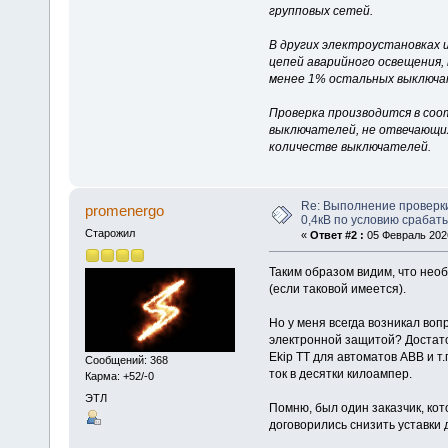
групповых сетей.
В других электроустановках
цепей аварийного освещения,
менее 1% остальных выключа
Проверка производится в соо
выключателей, не отвечающи
количестве выключателей.
Re: Выполнение проверк
promenergo
0,4кВ по условию срабат
Старожил
«
Ответ #2 :
05 Февраль 2026
Таким образом видим, что нео
(если таковой имеется).
Но у меня всегда возникал воп
электронной защитой? Достат
Ekip TT для автоматов АВВ и т
Сообщений: 368
ток в десятки килоампер.
Карма: +52/-0
ЭТЛ
Помню, был один заказчик, кот
договорились снизить уставки д