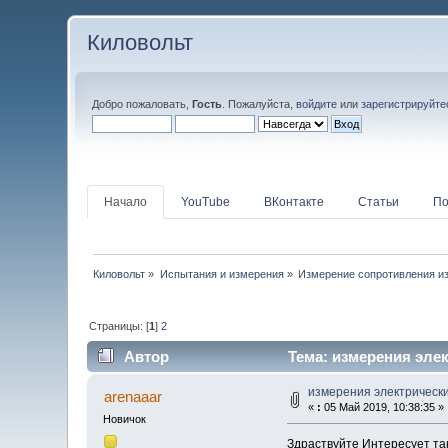
Киловольт
Добро пожаловать,
Гость
. Пожалуйста,
войдите
или
зарегистрируйте
Начало
YouTube
ВКонтакте
Статьи
По
Киловольт
»
Испытания и измерения
»
Измерение сопротивления и
Страницы: [
1
]
2
Автор
Тема: измерения элек
измерения электрическ
arenaaar
«
:
05 Май 2019, 10:38:35 »
Новичок
Здраствуйте Интересует та