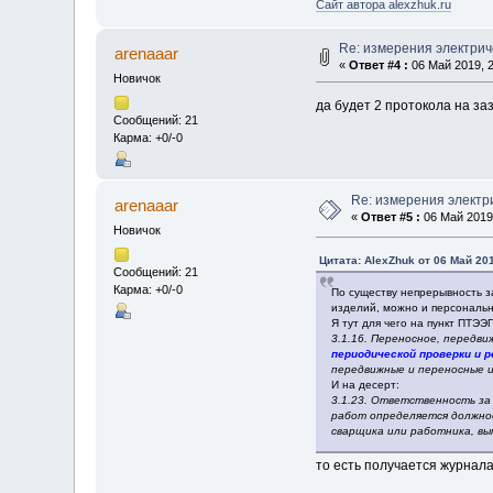
Сайт автора alexzhuk.ru
Re: измерения электрич
arenaaar
«
Ответ #4 :
06 Май 2019, 2
Новичок
да будет 2 протокола на з
Сообщений: 21
Карма: +0/-0
Re: измерения электр
arenaaar
«
Ответ #5 :
06 Май 2019,
Новичок
Цитата: AlexZhuk от 06 Май 201
Сообщений: 21
Карма: +0/-0
По существу непрерывность з
изделий, можно и персональн
Я тут для чего на пункт ПТЭЭ
3.1.16. Переносное, передв
периодической проверки и 
передвижные и переносные и
И на десерт:
3.1.23. Ответственность за
работ определяется должно
сварщика или работника, вы
то есть получается журнала