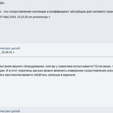
йл.
е - это сопротивление изоляции и коэффициент абсорбции для силового тра
7 Май 2019, 15:22:20 от promenergo
»
ических цепей
 15:26:31 »
пытания вашего оборудования, или вы у заказчика испытываете? Если ваше, 
ии. И в этот перечень как раз можно включить измерение сопротивления изо
 без протоколов можете обойтись записью в журнале.
ических цепей