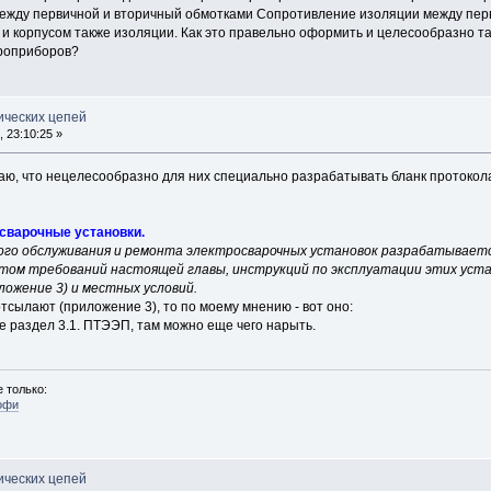
ежду первичной и вторичный обмотками Сопротивление изоляции между пер
 и корпусом также изоляции. Как это правельно оформить и целесообразно 
роприборов?
ических цепей
 23:10:25 »
ю, что нецелесообразно для них специально разрабатывать бланк протокола,
осварочные установки.
кого обслуживания и ремонта электросварочных установок разрабатывает
том требований настоящей главы, инструкций по эксплуатации этих уста
ожение 3) и местных условий.
отсылают (приложение 3), то по моему мнению - вот оно:
 раздел 3.1. ПТЭЭП, там можно еще чего нарыть.
 только:
офи
ических цепей