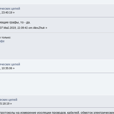
ических цепей
 23:40:19 »
ующие графы, то - да.
7 Май 2019, 11:09:41 от AlexZhuk
»
 только:
офи
ических цепей
 10:35:06 »
еских цепей
5:18:19 »
 протоколы на измерение изоляции проводов, кабелей, обмоток электрических 