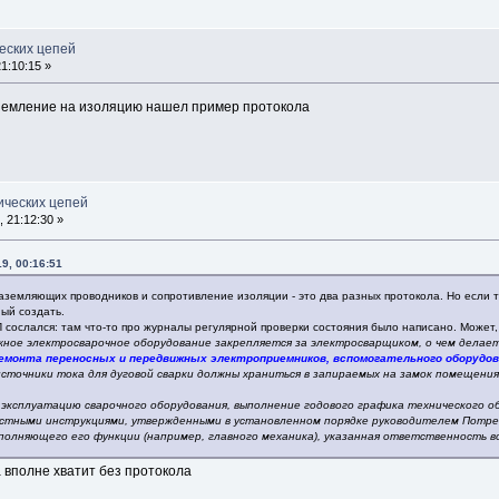
еских цепей
1:10:15 »
аземление на изоляцию нашел пример протокола
ических цепей
 21:12:30 »
9, 00:16:51
аземляющих проводников и сопротивление изоляции - это два разных протокола. Но если 
ый создать.
П сослался: там что-то про журналы регулярной проверки состояния было написано. Может,
ижное электросварочное оборудование закрепляется за электросварщиком, о чем делает
ремонта переносных и передвижных электроприемников, вспомогательного оборудов
сточники тока для дуговой сварки должны храниться в запираемых на замок помещения
 эксплуатацию сварочного оборудования, выполнение годового графика технического о
стными инструкциями, утвержденными в установленном порядке руководителем Потре
полняющего его функции (например, главного механика), указанная ответственность во
 вполне хватит без протокола