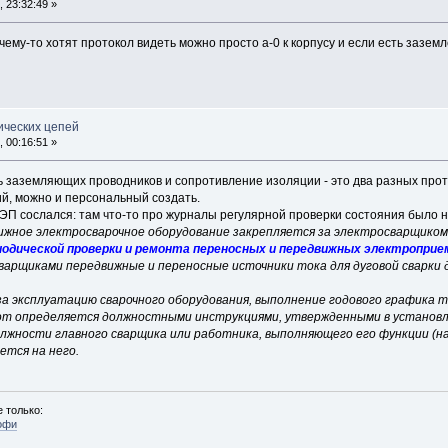
 23:32:49 »
почему-то хотят протокол видеть можно просто а-0 к корпусу и если есть зазе
ических цепей
 00:16:51 »
 заземляющих проводников и сопротивление изоляции - это два разных прот
й, можно и персональный создать.
ЭЭП сослался: там что-то про журналы регулярной проверки состояния было 
вижное электросварочное оборудование закрепляется за электросварщиком,
иодической проверки и ремонта переносных и передвижных электроприем
варщиками передвижные и переносные источники тока для дуговой сварки 
за эксплуатацию сварочного оборудования, выполнение годового графика т
бот определяется должностными инструкциями, утвержденными в установ
лжности главного сварщика или работника, выполняющего его функции (нап
тся на него.
 только:
офи