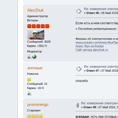
Re: измерения электр
AlexZhuk
«
Ответ #6 :
06 Май 2019,
Администратор
Ветеран
Если есть в нем соответств
«
Последнее редактирование: 0
Фильмы об электротехнике и не
Сообщений: 3029
www.youtube.com\АлексЖукПр
Карма: +301/-5
Алекс Жук на Rutube
Сайт автора alexzhuk.ru
Модератор
Re: измерения электр
arenaaar
«
Ответ #7 :
07 Май 2019,
Новичок
спасибо
Сообщений: 21
Карма: +0/-0
Re: измерения электрич
promenergo
«
Ответ #8 :
07 Май 2019, 1
Старожил
arenaaar
, есть уже готовые