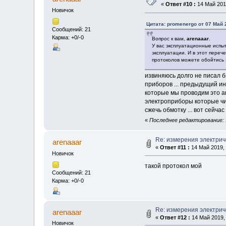
«
Ответ #10 :
14 Май 2019
Новичок
Цитата: promenergo от 07 Май 
Сообщений: 21
Карма: +0/-0
Вопрос к вам,
arenaaar
.
У вас эксплуатационные испы
эксплуатации. И в этот переч
протоколов можете обойтись 
извиняюсь долго не писал бы
приборов ... предыдущий ин
которые мы проводим это ан
электроприборы которые чи
сжечь обмотку ... вот сейч
«
Последнее редактирование: 1
Re: измерения электрич
arenaaar
«
Ответ #11 :
14 Май 2019, 
Новичок
такой протокол мой
Сообщений: 21
Карма: +0/-0
Re: измерения электрич
arenaaar
«
Ответ #12 :
14 Май 2019, 
Новичок