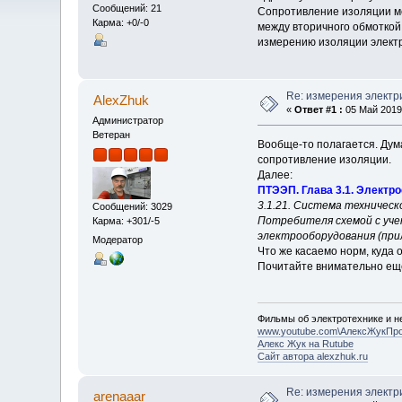
Сообщений: 21
Сопротивление изоляции м
Карма: +0/-0
между вторичного обмоткой
измерению изоляции элект
Re: измерения электр
AlexZhuk
«
Ответ #1 :
05 Май 2019,
Администратор
Ветеран
Вообще-то полагается. Дума
сопротивление изоляции.
Далее:
ПТЭЭП. Глава 3.1. Электр
3.1.21. Система техничес
Сообщений: 3029
Потребителя схемой с уче
Карма: +301/-5
электрооборудования (прил
Модератор
Что же касаемо норм, куда 
Почитайте внимательно еще
Фильмы об электротехнике и не
www.youtube.com\АлексЖукПр
Алекс Жук на Rutube
Сайт автора alexzhuk.ru
Re: измерения электр
arenaaar