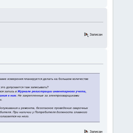
Записан
такие измерения планируется делать на большом количестве
 это допускается там записывать?
ся запись в
Журнале регистрации инвентарного учета,
ания к ним
. Не закрепленные за электросварщиками
х.
бслуживания и ремонта, безопасное проведение сварочных
бителя. При наличии у Потребителя должности главного
злагается на него.
Записан