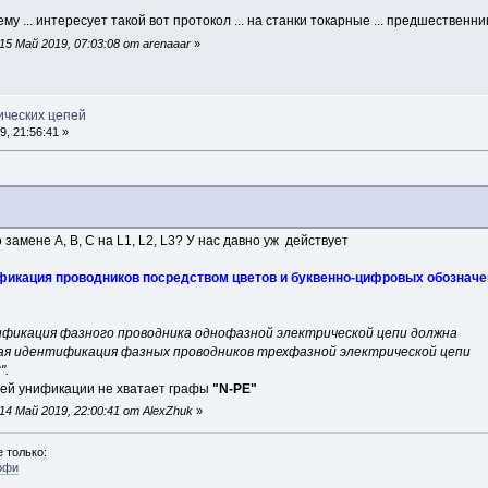
му ... интересует такой вот протокол ... на станки токарные ... предшественни
5 Май 2019, 07:03:08 от arenaaar
»
ических цепей
, 21:56:41 »
замене А, В, С на L1, L2, L3? У нас давно уж действует
фикация проводников посредством цветов и буквенно-цифровых обозначе
фикация фазного проводника однофазной электрической цепи должна
вая идентификация фазных проводников трехфазной электрической цепи
".
щей унификации не хватает графы
"N-PE"
4 Май 2019, 22:00:41 от AlexZhuk
»
 только:
офи