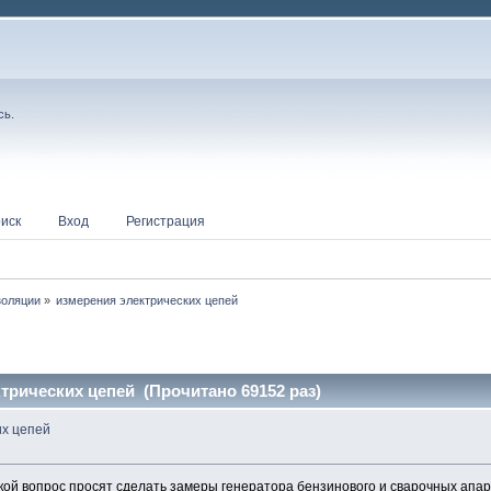
сь
.
иск
Вход
Регистрация
золяции
»
измерения электрических цепей
трических цепей (Прочитано 69152 раз)
их цепей
кой вопрос просят сделать замеры генератора бензинового и сварочных ап