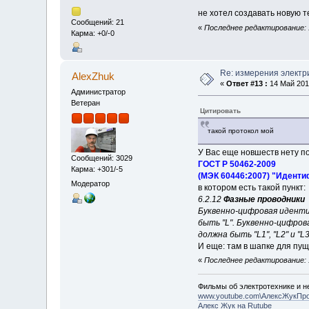
не хотел создавать новую те
Сообщений: 21
«
Последнее редактирование: 1
Карма: +0/-0
Re: измерения электр
AlexZhuk
«
Ответ #13 :
14 Май 2019
Администратор
Ветеран
Цитировать
такой протокол мой
У Вас еще новшеств нету по 
Сообщений: 3029
ГОСТ Р 50462-2009
Карма: +301/-5
(МЭК 60446:2007) "Иденти
Модератор
в котором есть такой пункт:
6.2.12
Фазные проводники
Буквенно-цифровая иденти
быть "L". Буквенно-цифро
должна быть "L1", "L2" и "L3
И еще: там в шапке для пу
«
Последнее редактирование: 1
Фильмы об электротехнике и не
www.youtube.com\АлексЖукПр
Алекс Жук на Rutube