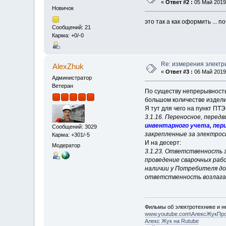
«
Ответ #2 :
05 Май 2019,
Новичок
это так а как оформить ... 
Сообщений: 21
Карма: +0/-0
Re: измерения электр
AlexZhuk
«
Ответ #3 :
06 Май 2019,
Администратор
Ветеран
По существу непрерывность
большом количестве издели
Я тут для чего на пункт ПТ
3.1.16. Переносное, перед
инвентарного учета, пер
Сообщений: 3029
закрепленные за электрос
Карма: +301/-5
И на десерт:
Модератор
3.1.23. Ответственность 
проведение сварочных ра
наличии у Потребителя до
ответственность возлагае
Фильмы об электротехнике и не
www.youtube.com\АлексЖукПр
Алекс Жук на Rutube