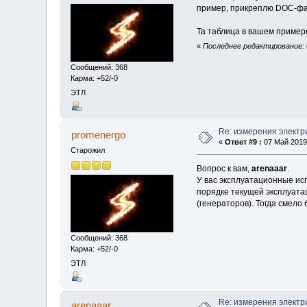
пример, прикреплю DOC-фа
Та таблица в вашем пример
«
Последнее редактирование: 0
Сообщений: 368
Карма: +52/-0
ЭТЛ
Re: измерения электр
promenergo
«
Ответ #9 :
07 Май 2019,
Старожил
Вопрос к вам,
arenaaar
.
У вас эксплуатационные ис
порядке текущей эксплуатац
(генераторов). Тогда смело
Сообщений: 368
Карма: +52/-0
ЭТЛ
Re: измерения электр
arenaaar