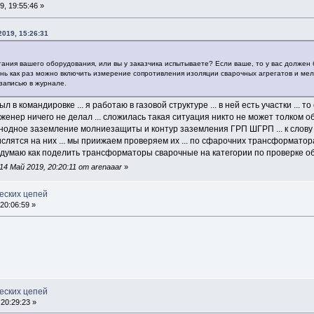
, 19:55:46 »
2019, 15:26:31
тания вашего оборудования, или вы у заказчика испытываете? Если ваше, то у вас должен 
ень как раз можно включить измерение сопротивления изоляции сварочных агрегатов и мел
записью в журнале.
л в командировке ... я работаю в газовой структуре ... в ней есть участки ...
женер ничего не делал ... сложилась такая ситуация никто не может толком о
одное заземление молниезащиты и контур заземления ГРП ШГРП ... к слову у 
слятся на них ... мы приижаем проверяем их ... по сфарочних трансформат
ас думаю как поделить трансформаторы сварочные на категории по проверке о
4 Май 2019, 20:20:11 от arenaaar
»
еских цепей
20:06:59 »
еских цепей
20:29:23 »