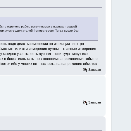
быть перечень работ, выполняемых в порядке текущей
ких электродвигателей (генераторов). Тогда смело без
 то есть надо делать измерении по изоляции электро
бъяснить или эти измерения нужны ... главные измерения
каждого участка есть журнал ... они туда пишут все
орах я боюсь испытать повышенним напряжением чтобы не
бмоток ибо у многих нет паспорта на напряжение обмоток
Записан
Записан