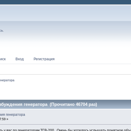
сь
.
иск
Вход
Регистрация
енератора
буждения генератора (Прочитано 46704 раз)
ния генератора
7:59 »
ить у вас по генераторам ТГВ-200 . Очень бы хотелось услышать понятное 