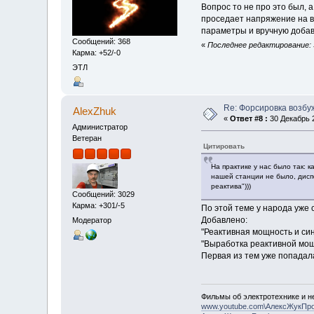
Вопрос то не про это был, а
проседает напряжение на в
параметры и вручную добавл
Сообщений: 368
«
Последнее редактирование: 3
Карма: +52/-0
ЭТЛ
Re: Форсировка возбу
AlexZhuk
«
Ответ #8 :
30 Декабрь 2
Администратор
Ветеран
Цитировать
На практике у нас было так: 
нашей станции не было, дисп
реактива")))
Сообщений: 3029
Карма: +301/-5
По этой теме у народа уже 
Добавлено:
Модератор
"Реактивная мощность и си
"Выработка реактивной мо
Первая из тем уже попадала
Фильмы об электротехнике и не
www.youtube.com\АлексЖукПр