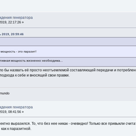
ждения генератора
019, 22:17:26 »
 2019, 20:59:46
 мощность - это паразит!
еактивная мощность жизненно необходима...
ло бы назвать её просто неотъемлемой составляющей передачи и потреблени
одхода к себе и вносящей свои правки.
n mundo
ждения генератора
019, 08:41:56 »
ектно выразился. То, что без нее никак - очевидно! Только все привыкли счит
как к паразитной.