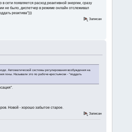
ко в сети появляется расход реактивной энергии, сразу
ии не было, диспетчер в режиме онлайн отслеживал
ддать реактива")))
Записан
выходе. Автоматической системы регулирования возбуждения на
 гены. Называли это по рабоче-крестьянски - "поддать
сация".
оров. Новой - хорошо забытое старое.
Записан