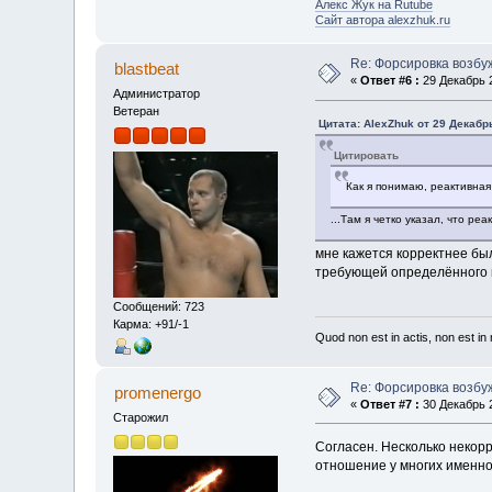
Алекс Жук на Rutube
Сайт автора alexzhuk.ru
Re: Форсировка возбу
blastbeat
«
Ответ #6 :
29 Декабрь 2
Администратор
Ветеран
Цитата: AlexZhuk от 29 Декабрь
Цитировать
Как я понимаю, реактивная
...Там я четко указал, что р
мне кажется корректнее бы
требующей определённого п
Сообщений: 723
Карма: +91/-1
Quod non est in actis, non est i
Re: Форсировка возбу
promenergo
«
Ответ #7 :
30 Декабрь 2
Старожил
Согласен. Несколько некорр
отношение у многих именно 