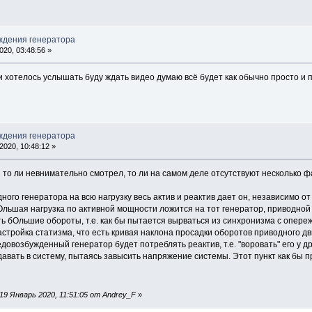
ждения генератора
20, 03:48:56 »
и хотелось услышать буду ждать видео думаю всё будет как обычно просто и 
ждения генератора
020, 10:48:12 »
 то ли невнимательно смотрел, то ли на самом деле отсутствуют несколько фа
дного генератора на всю нагрузку весь актив и реактив дает он, независимо о
Ольшая нагрузка по активной мощности ложится на тот генератор, приводной
ь бОльшие обороты, т.е. как бы пытается вырваться из синхронизма с опере
астройка статизма, что есть кривая наклона просадки оборотов приводного дв
едовозбужденный генератор будет потреблять реактив, т.е. "воровать" его у 
авать в систему, пытаясь завысить напряжение системы. Этот пункт как бы п
9 Январь 2020, 11:51:05 от Andrey_F
»