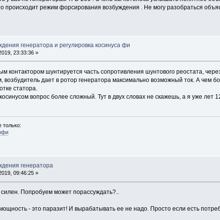
то происходит режим форсирования возбуждения . Не могу разобраться объя
ждения генератора и регулировка косинуса фи
019, 23:33:36 »
м контактором шунтируется часть сопротивления шунтового реостата, чере
, возбудитель дает в ротор генератора максимально возможный ток. А чем б
тке статора.
осинусом вопрос более сложный. Тут в двух словах не скажешь, а я уже лет 
 только:
офи
ждения генератора
019, 09:46:25 »
е силен. Попробуем может порассуждать?..
мощность - это паразит! И вырабатывать ее не надо. Просто если есть потр