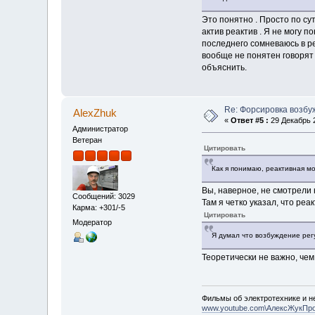
Это понятно . Просто по с
актив реактив . Я не могу 
последнего сомневаюсь в ре
вообще не понятен говорят 
объяснить.
Re: Форсировка возбу
AlexZhuk
«
Ответ #5 :
29 Декабрь 2
Администратор
Ветеран
Цитировать
Как я понимаю, реактивная мо
Вы, наверное, не смотрел
Сообщений: 3029
Там я четко указал, что ре
Карма: +301/-5
Цитировать
Модератор
Я думал что возбуждение рег
Теоретически не важно, чем
Фильмы об электротехнике и не
www.youtube.com\АлексЖукПр