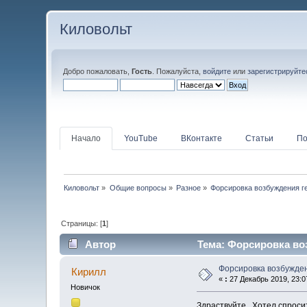
Киловольт
Добро пожаловать,
Гость
. Пожалуйста,
войдите
или
зарегистрируйте
Начало
YouTube
ВКонтакте
Статьи
По
Киловольт
»
Общие вопросы
»
Разное
»
Форсировка возбуждения г
Страницы: [
1
]
Автор
Тема: Форсировка воз
Форсировка возбужде
Кирилл
«
:
27 Декабрь 2019, 23:0
Новичок
Здраствуйте . Хотел спрос