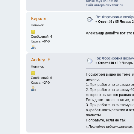
Алекс Жук на Rutube
Сайт автора alexzhuk.ru
Re: Форсировка возбу
Кирилл
«
Ответ #9 :
05 Январь 20
Новичок
Александр давайте вот это 
Сообщений: 4
Карма: +0/-0
Re: Форсировка возбу
Andrey_F
«
Ответ #10 :
19 Январь 2
Новичок
Посмотрел видео по теме, и
Сообщений: 6
именно:
Карма: +2/-0
1. При работе по системе о
2. При работе на систему б
которого пытается развиват
Есть даже такое понятие, н
3. При работе на систему н
вырабатывать реактив и отд
полноты.
Поправьте, если не так.
«
Последнее редактирование: 1