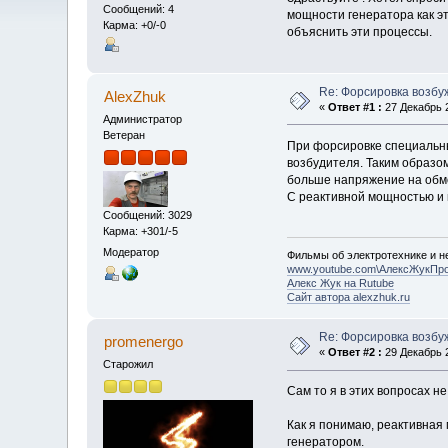
Сообщений: 4
мощности генератора как э
Карма: +0/-0
объяснить эти процессы.
Re: Форсировка возбу
AlexZhuk
«
Ответ #1 :
27 Декабрь 2
Администратор
Ветеран
При форсировке специальны
возбудителя. Таким образом
больше напряжение на обмо
С реактивной мощностью и к
Сообщений: 3029
Карма: +301/-5
Модератор
Фильмы об электротехнике и не
www.youtube.com\АлексЖукПр
Алекс Жук на Rutube
Сайт автора alexzhuk.ru
Re: Форсировка возбу
promenergo
«
Ответ #2 :
29 Декабрь 2
Старожил
Сам то я в этих вопросах н
Как я понимаю, реактивная 
генератором.