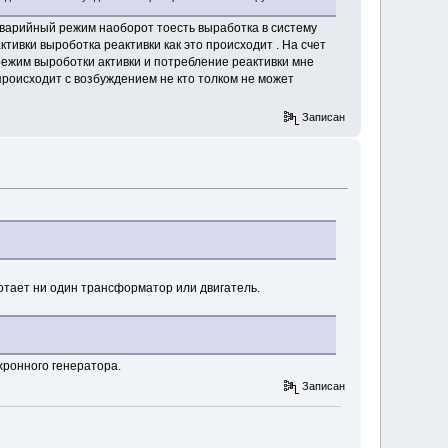
аварийный режим наоборот тоесть выработка в систему
ктивки выроботка реактивки как это происходит . На счет
 режим выроботки активки и потребление реактивки мне
 происходит с возбуждением не кто толком не может
Записан
ботает ни один трансформатор или двигатель.
нхронного генератора.
Записан