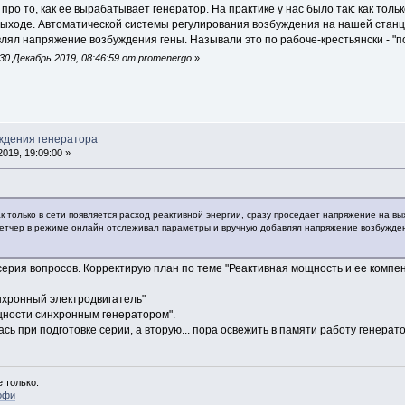
 про то, как ее вырабатывает генератор. На практике у нас было так: как толь
ыходе. Автоматической системы регулирования возбуждения на нашей станц
ял напряжение возбуждения гены. Называли это по рабоче-крестьянски - "по
0 Декабрь 2019, 08:46:59 от promenergo
»
ждения генератора
019, 19:09:00 »
как только в сети появляется расход реактивной энергии, сразу проседает напряжение на 
етчер в режиме онлайн отслеживал параметры и вручную добавлял напряжение возбуждения
серия вопросов. Корректирую план по теме "Реактивная мощность и ее компен
нхронный электродвигатель"
щности синхронным генератором".
сь при подготовке серии, а вторую... пора освежить в памяти работу генерат
 только:
офи