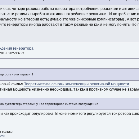
ути есть четыре режима работы генератора потребление реактивки и активки 
понять эти режимы выроботка активки потребление реактивки . И потребление а
альности но в теории есть( думаю это уже синхроные компинсаторы) . А вот
что генераторы иногда работают в таком режиме но как я не могу понять что
ждения генератора
019, 20:59:46 »
щность - это паразит!
и новый фильм
Теоретические основы компенсации реактивной мощности
.
активная мощность жизненно необходима, так как в противном случае не зара
улируется теристорами у нас теристорная система возбуждения
 и как происходит регулировка. В конечном итоге регулируется ток ротора си
 только:
офи