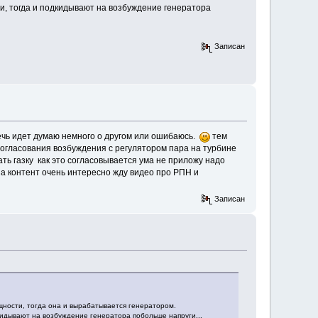
и, тогда и подкидывают на возбуждение генератора
Записан
речь идет думаю немного о другом или ошибаюсь.
тем
 согласования возбуждения с регулятором пара на турбине
ть газку как это согласовывается ума не приложу надо
за контент очень интересно жду видео про РПН и
Записан
ощности, тогда она и вырабатывается генератором.
кидывают на возбуждение генератора побольше напруги...