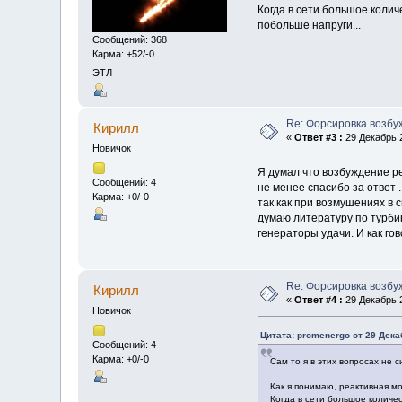
Когда в сети большое коли
побольше напруги...
Сообщений: 368
Карма: +52/-0
ЭТЛ
Re: Форсировка возбу
Кирилл
«
Ответ #3 :
29 Декабрь 2
Новичок
Я думал что возбуждение р
Сообщений: 4
не менее спасибо за ответ 
Карма: +0/-0
так как при возмушениях в 
думаю литературу по турбин
генераторы удачи. И как го
Re: Форсировка возбу
Кирилл
«
Ответ #4 :
29 Декабрь 2
Новичок
Цитата: promenergo от 29 Дека
Сообщений: 4
Карма: +0/-0
Сам то я в этих вопросах не 
Как я понимаю, реактивная м
Когда в сети большое количе