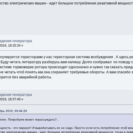
чество электрических машин - идет большое потребление реактивной мощност
ждения генератора
019, 18:25:34 »
егулируется теристорами у нас теристорная система возбуждения . А здесь 
. Буду читать литературу разберусь вам напишу. Долго соображал по поводу
системе торможерие ротора происходит однозначно и нужно так сказать прида
е читать чтоб понять как она сохраняет требуемые обороты. А вам спасибо 
ворится без аварийной работы.
ждения генератора
019, 18:37:49 »
брь 2019, 09:46:25
силен. Попробуем может порассуждать?..
ощность - это паразит! И вырабатывать ее не надо. Просто если есть потребление этой м
ство электрических машин - идет большое потребление реактивной мощности, тогда и под