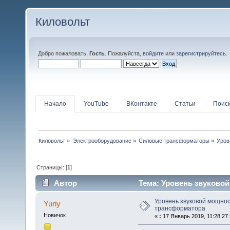
Киловольт
Добро пожаловать,
Гость
. Пожалуйста,
войдите
или
зарегистрируйтесь
.
Начало
YouTube
ВКонтакте
Статьи
Поис
Киловольт
»
Электрооборудование
»
Силовые трансформаторы
»
Уров
Страницы: [
1
]
Автор
Тема: Уровень звуковой
Уровень звуковой мощнос
Yuriy
трансформатора
Новичок
«
:
17 Январь 2019, 11:28:27 