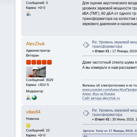
Для оценки акустического воз
Сообщений: 3
Карма: +0/-0
уровнях звуковой мощности т
кВА (ТМГ), 60 дБА от одного т
трансформатора на холостом хо
звукового давления и наскольк
Re: Уровень звуковой мо
AlexZhuk
трансформатора
Администратор
«
Ответ #1 :
17 Январь 2019,
Ветеран
Даже частотный спектр шума п
А вы измерьте и нам расскажи
Сообщений: 3029
Карма: +301/-5
Фильмы об электротехнике и не то
www.youtube.com\АлексЖукПрофи
Модератор
Алекс Жук на Rutube
Сайт автора alexzhuk.ru
Re: Уровень звуковой мо
vitas64
трансформатора
Новичок
«
Ответ #2 :
30 Июнь 2019, 1
Сообщений: 10
Цитата: Yuriy от 17 Январь 2019, 1
Карма: +0/-0