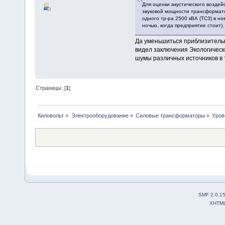
Для оценки акустического воздей
звуковой мощности трансформато
одного тр-ра 2500 кВА (ТСЗ) в н
ночью, когда предприятие стоит)
Да уменьшиться приблизительн
видел заключения Экологичес
шумы различных источников в 
Страницы: [
1
]
Киловольт
»
Электрооборудование
»
Силовые трансформаторы
»
Уров
SMF 2.0.1
XHTM