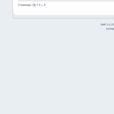
Страницы: [
1
]
2
3
...
6
SMF 2.0.1
XHTM