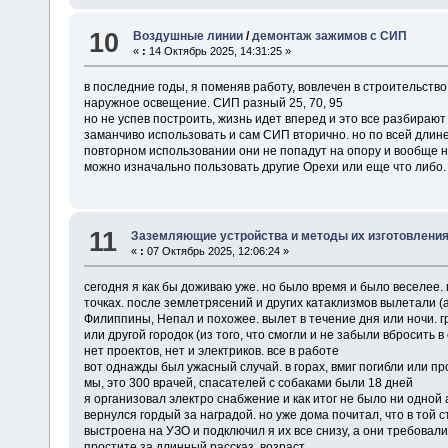
10
Воздушные линии
/
демонтаж зажимов с СИП
«
:
14 Октябрь 2025, 14:31:25 »
в последние годы, я поменяв работу, вовлечен в строительств
наружное освещение. СИП разный 25, 70, 95
но не успев построить, жизнь идет вперед и это все разбирают
заманчиво использовать и сам СИП вторично. но по всей дли
повторном использовании они не попадут на опору и вообще н
можно изначально пользовать другие Орехи или еще что либо
11
Заземляющие устройства и методы их изготовлени
«
:
07 Октябрь 2025, 12:06:24 »
сегодня я как бы доживаю уже. но было время и было веселее. 
точках. после землетрясений и других катаклизмов вылетали (
Филиппины, Непал и похожее. вылет в течение дня или ночи. г
или другой городок (из того, что смогли и не забыли вбросить в
нет проектов, нет и электриков. все в работе
вот однажды был ужасный случай. в горах, вмиг погибли или п
мы, это 300 врачей, спасателей с собаками были 18 дней
я организовал электро снабжение и как итог не было ни одной
вернулся гордый за наградой. но уже дома почитал, что в той 
выстроена на УЗО и подключил я их все снизу, а они требовал
простите за длинный рассказ. возраст...