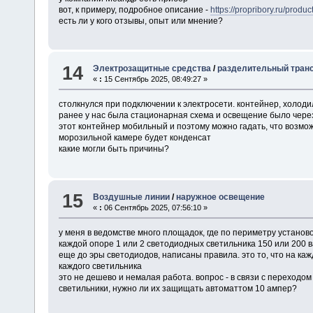
вот, к примеру, подробное описание -
https://propribory.ru/produ
есть ли у кого отзывы, опыт или мнение?
14
Электрозащитные средства
/
разделительный тран
«
:
15 Сентябрь 2025, 08:49:27 »
столкнулся при подключении к электросети. контейнер, холод
ранее у нас была стационарная схема и освещение было чере
этот контейнер мобильный и поэтому можно гадать, что возможн
морозильной камере будет конденсат
какие могли быть причины?
15
Воздушные линии
/
наружное освещение
«
:
06 Сентябрь 2025, 07:56:10 »
у меня в ведомстве много площадок, где по периметру установ
каждой опоре 1 или 2 светодиодных светильника 150 или 200 в
еще до эры светодиодов, написаны правила. это то, что на ка
каждого светильника
это не дешево и немалая работа. вопрос - в связи с перехо
светильники, нужно ли их защищать автоматтом 10 ампер?