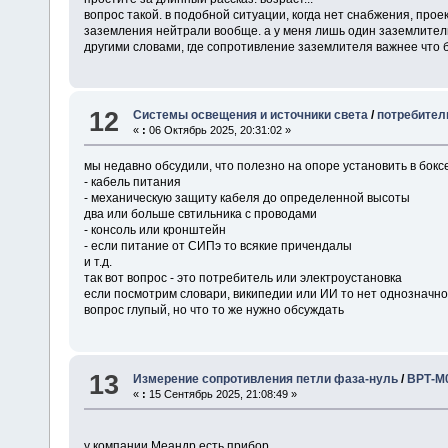
вопрос такой. в подобной ситуации, когда нет снабжения, проек
заземления нейтрали вообще. а у меня лишь один заземлитель
другими словами, где сопротивление заземлителя важнее что
12
Системы освещения и источники света
/
потребител
«
:
06 Октябрь 2025, 20:31:02 »
мы недавно обсудили, что полезно на опоре установить в бокс
- кабель питания
- механическую защиту кабеля до определенной высоты
два или больше свтильника с проводами
- консоль или кронштейн
- если питание от СИПэ то всякие причендалы
и т.д.
так вот вопрос - это потребитель или электроустановка
если посмотрим словари, википедии или ИИ то нет однозначно
вопрос глупый, но что то же нужно обсуждать
13
Измерение сопротивления петли фаза-нуль
/
ВРТ-М
«
:
15 Сентябрь 2025, 21:08:49 »
у компании Меандр есть прибор