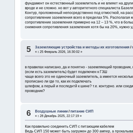
фундамент он естественный заземлитель и не влияет на друг
вроде и не сложно. но вот у авторитетного специалиста Базеля
Контур, проложенный непосредственно под отмосткой, на расс
сопротивление заземления всего в пределах 5%. Располагая к
сопротивление заземления примерно на 12 – 13 %, что в бол
снижения сопротивления заземления хотя бы на 20%, нужно уд
5
Заземляющие устройства и методы их изготовления
/
«
:
25 Февраль 2026, 16:30:02 »
в правилах написано, да и понятно - заземляющий проводник,
(если есть заземлитель) будет подключен к ГЗШ
чаще всего это не одиночный заземлитель, а имеется несколько 
прописано ли где то, как их подключать
шлефом, а перый и последнтй к шине? т.е. контурно. или соед
проводник?
6
Воздушные линии
/
питание СИП
«
:
28 Декабрь 2025, 22:17:19 »
Как правильно соединить СИП с питающим кабелем
Ведь СИП 150 может быть загружен до 300 ампер, а прокалыва