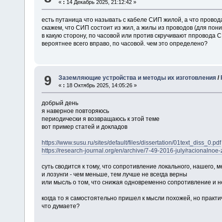
«
:
14 Декабрь 2025, 21:12:42 »
есть путаница что называть с кабеле СИП жилой, а что прово
скажем, что СИП состоит из жил, а жилы из проводов (для пон
в какую сторону, по часовой или против скручивают ппровода 
вероятнее всего вправо, по часовой. чем это определено?
9
Заземляющие устройства и методы их изготовления
/
«
:
18 Октябрь 2025, 14:05:26 »
добрый день
я наверное повторяюсь
периодически я возвращаюсь к этой теме
вот пример статей и докладов
https://www.susu.ru/sites/default/files/dissertation/01text_diss_0.pdf
https://research-journal.org/en/archive/7-49-2016-july/racionalno
суть сводится к тому, что сопротивление локального, нашего,
и лозунги - чем меньше, тем лучше не всегда верны
или мысль о том, что снижая одновременно сопротивление и 
когда то я самостоятельно пришел к мысли похожей, но практ
что думаете?