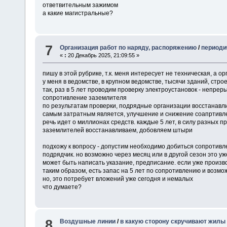
ответвительным зажимом
а какие магистральные?
7
Организация работ по наряду, распоряжению
/
периоди
«
:
20 Декабрь 2025, 21:09:55 »
пишу в этой рубрике, т.к. меня интересует не техническая, а 
у меня в ведомстве, в крупном ведомстве, тысячи зданий, стр
так, раз в 5 лет проводим проверку электроустановок - непрер
сопротивление заземлителя
по результатам проверки, подрядные организации восстанавл
самым затратным является, улучшение и снижение соапртивл
речь идет о миллионах средств. каждые 5 лет, в силу разных 
заземлителей восстанавливаем, добовляем штыри
подхожу к вопросу - допустим необходимо добиться сопротивле
подрядчик. но возможно через месяц или в другой сезон это уж
может быть написать указание, предписание. если уже произво
таким образом, есть запас на 5 лет по сопротивлению и возмо
но, это потребует вложений уже сегодня и немалых
что думаете?
8
Воздушные линии
/
в какую сторону скручивают жилы