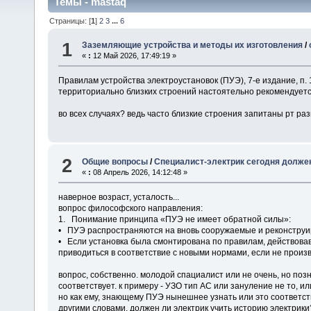
Темы - mastaq
Страницы: [
1
]
2
3
...
6
1
Заземляющие устройства и методы их изготовления
/
«
:
12 Май 2026, 17:49:19 »
Правилам устройства электроустановок (ПУЭ), 7-е издание, п.
территориально близких строений настоятельно рекомендует
во всех случаях? ведь часто близкие строения запитаны рт р
2
Общие вопросы
/
Специалист-электрик сегодня долже
«
:
08 Апрель 2026, 14:12:48 »
наверное возраст, усталость...
вопрос философского направления:
1. Понимание принципа «ПУЭ не имеет обратной силы»:
• ПУЭ распространяются на вновь сооружаемые и реконструи
• Если установка была смонтирована по правилам, действова
приводиться в соответствие с новыми нормами, если не произ
вопрос, собственно. молодой спациалист или не очень, но поз
соответствует. к примеру - УЗО тип АС или зануление не то, и
но как ему, знающему ПУЭ нынешнее узнать или это соответст
другими словами, должен ли электрик учить историю электрики