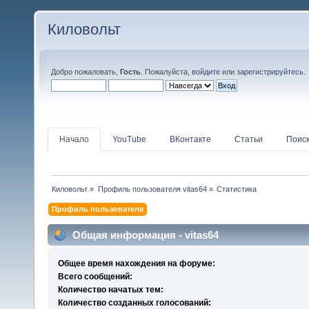
Киловольт
Добро пожаловать,
Гость
. Пожалуйста,
войдите
или
зарегистрируйтесь
.
Начало
YouTube
ВКонтакте
Статьи
Поис
Киловольт
»
Профиль пользователя vitas64
»
Статистика
Профиль пользователя
Общая информация - vitas64
Общее время нахождения на форуме:
Всего сообщений:
Количество начатых тем:
Количество созданных голосований: