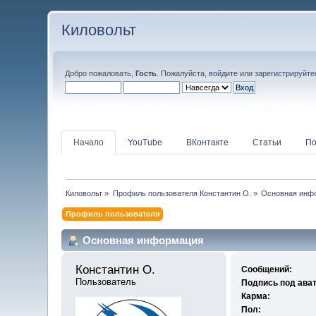
Киловольт
Добро пожаловать,
Гость
. Пожалуйста,
войдите
или
зарегистрируйте
Начало
YouTube
ВКонтакте
Статьи
По
Киловольт
»
Профиль пользователя Константин О.
»
Основная инф
Профиль пользователя
Основная информация
Константин О. 
Сообщений:
Пользователь
Подпись под ава
Карма:
Пол: