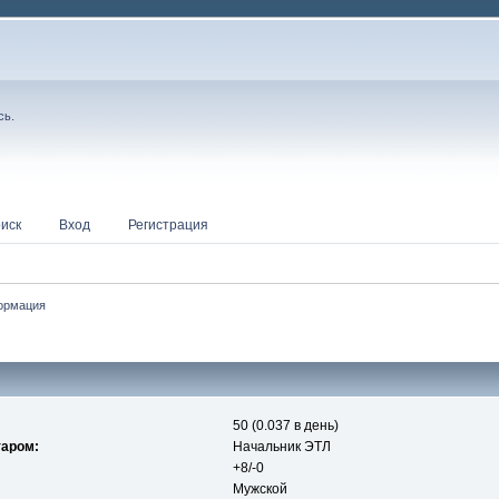
сь
.
иск
Вход
Регистрация
ормация
50 (0.037 в день)
таром:
Начальник ЭТЛ
+8/-0
Мужской