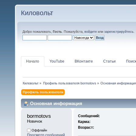
Киловольт
Добро пожаловать,
Гость
. Пожалуйста,
войдите
или
зарегистрируйтесь
.
Начало
YouTube
ВКонтакте
Статьи
Поис
Киловольт
»
Профиль пользователя bormotovs
»
Основная информаци
Профиль пользователя
Основная информация
bormotovs 
Сообщений:
Новичок
Карма:
Возраст:
Оффлайн
Просмотр сообщений