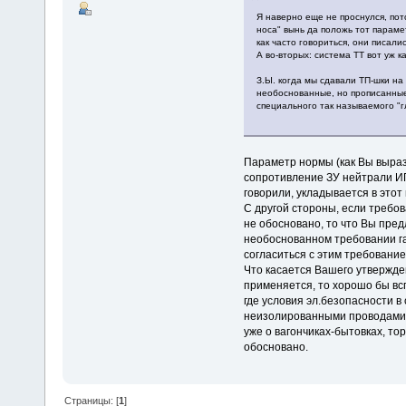
Я наверно еще не проснулся, пото
носа" вынь да положь тот параме
как часто говориться, они писали
А во-вторых: система ТТ вот уж к
З.Ы. когда мы сдавали ТП-шки на
необоснованные, но прописанные
специального так называемого "г
Параметр нормы (как Вы выраз
сопротивление ЗУ нейтрали ИП 
говорили, укладывается в этот
С другой стороны, если требов
не обосновано, то что Вы пред
необоснованном требовании га
согласиться с этим требование
Что касается Вашего утвержден
применяется, то хорошо бы всп
где условия эл.безопасности в
неизолированными проводами, ч
уже о вагончиках-бытовках, то
обосновано.
Страницы: [
1
]