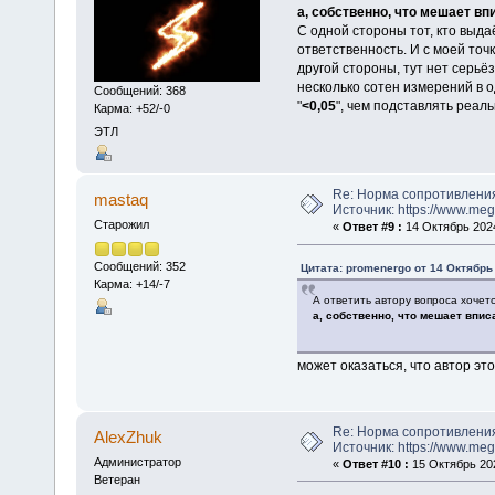
а, собственно, что мешает в
С одной стороны тот, кто выда
ответственность. И с моей точ
другой стороны, тут нет серьё
несколько сотен измерений в о
Сообщений: 368
"
<0,05
", чем подставлять реал
Карма: +52/-0
ЭТЛ
Re: Норма сопротивлени
mastaq
Источник: https://www.me
Старожил
«
Ответ #9 :
14 Октябрь 2024
Сообщений: 352
Цитата: promenergo от 14 Октябрь 
Карма: +14/-7
А ответить автору вопроса хочет
а, собственно, что мешает впи
может оказаться, что автор это 
Re: Норма сопротивлени
AlexZhuk
Источник: https://www.me
Администратор
«
Ответ #10 :
15 Октябрь 202
Ветеран