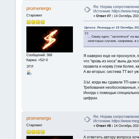
Re: Норма сопротивлени
promenergo
Источник: https://www.me
Старожил
«
Ответ #7 :
14 Октябрь 2024
Цитата: Леонард от 10 Октябрь 202
... Скажу одно: "загоняться" на 
некоторых случаях, например, в с
Сообщений: 368
Я наверно еще не проснулся, по
Карма: +52/-0
что "кровь из носа" вынь да п
правила и норму (тем более, ка
ЭТЛ
А во-вторых: система ТТ вот уж
З.Ы. когда мы сдавали ТП-шки н
Требования необоснованные, 
Иногда с помощью специального
цифрах.
Re: Норма сопротивлени
promenergo
Источник: https://www.me
Старожил
«
Ответ #8 :
14 Октябрь 2024
А ответить автору вопроса хоч