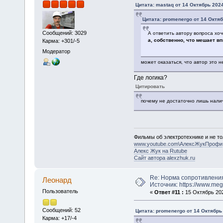
Цитата: mastaq от 14 Октябрь 2024
Цитата: promenergo от 14 Октяб
Сообщений: 3029
А ответить автору вопроса хоч
а, собственно, что мешает в
Карма: +301/-5
Модератор
может оказаться, что автор это не
Где логика?
Цитировать
почему не достаточно лишь нали
Фильмы об электротехнике и не то
www.youtube.com\АлексЖукПрофи
Алекс Жук на Rutube
Сайт автора alexzhuk.ru
Re: Норма сопротивлени
Леонард
Источник: https://www.me
Пользователь
«
Ответ #11 :
15 Октябрь 202
Сообщений: 52
Цитата: promenergo от 14 Октябрь 
Карма: +17/-4