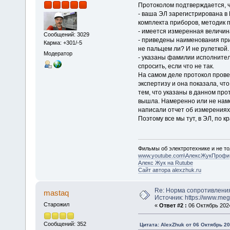
Протоколом подтверждается, ч
- ваша ЭЛ зарегистрирована в
комплекта приборов, методик 
- имеется измеренная величина
Сообщений: 3029
- приведены наименования при
Карма: +301/-5
не пальцем ли? И не рулеткой.
Модератор
- указаны фамилии исполнителе
спросить, если что не так.
На самом деле протокол прове
экспертизу и она показала, чт
тем, что указаны в данном пр
вышла. Намеренно или не наме
написали отчет об измерениях)
Поэтому все мы тут, в ЭЛ, по к
Фильмы об электротехнике и не то
www.youtube.com\АлексЖукПрофи
Алекс Жук на Rutube
Сайт автора alexzhuk.ru
Re: Норма сопротивлени
mastaq
Источник: https://www.me
Старожил
«
Ответ #2 :
06 Октябрь 2024
Сообщений: 352
Цитата: AlexZhuk от 06 Октябрь 20