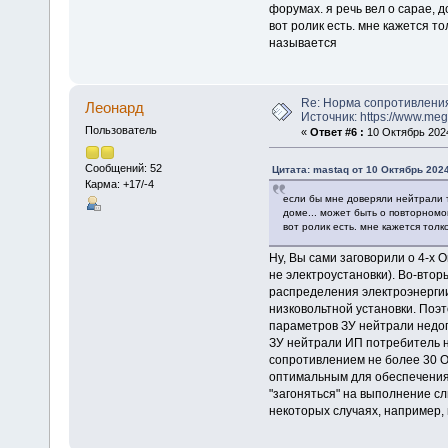
форумах. я речь вел о сарае, 
вот ролик есть. мне кажется то
называется
Re: Норма сопротивлени
Леонард
Источник: https://www.me
Пользователь
«
Ответ #6 :
10 Октябрь 2024
Сообщений: 52
Цитата: mastaq от 10 Октябрь 2024
Карма: +17/-4
если бы мне доверяли нейтрали т
доме... может быть о повторном
вот ролик есть. мне кажется толк
Ну, Вы сами заговорили о 4-х 
не электроустановки). Во-втор
распределения электроэнергии
низковольтной установки. Поэ
параметров ЗУ нейтрали недоп
ЗУ нейтрали ИП потребитель не 
сопротивлением не более 30 О
оптимальным для обеспечения 
"загоняться" на выполнение сл
некоторых случаях, например, 