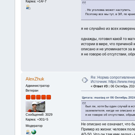
Карма: +14/-7
. Но уголовка может наступить.
Поэтому все мы тут, в ЭЛ, по кра
я не случайно из всех измере
однажды, готовил какой то мат
истории в мире, что причиной
описано и не упоминается за 
я не говорю об отсутствии, обр
Re: Норма сопротивлени
AlexZhuk
Источник: https://www.me
Администратор
«
Ответ #3 :
06 Октябрь 2024
Ветеран
Цитата: mastaq от 06 Октябрь 2024
был ли, хотя бы один случай в 
заземлителя. нигде не описано и
Сообщений: 3029
я не говорю об отсутствии, обрыв
Карма: +301/-5
Не описано не означает, что б
Модератор
Пример из жизни: человек пол
АП-50. Что он там ими делал - 