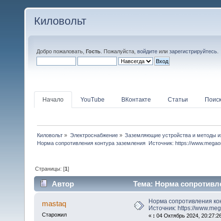
Киловольт
Добро пожаловать,
Гость
. Пожалуйста,
войдите
или
зарегистрируйтесь
.
Начало
YouTube
ВКонтакте
Статьи
Поис
Киловольт
»
Электроснабжение
»
Заземляющие устройства и методы и
Норма сопротивления контура заземления  Источник: https://www.mega
Страницы: [
1
]
Автор
Тема: Норма сопротивле
https://www.megaomm.ru/norma-s (Прочитано 4968
Норма сопротивления ко
mastaq
Источник: https://www.me
Старожил
«
:
04 Октябрь 2024, 20:27:2