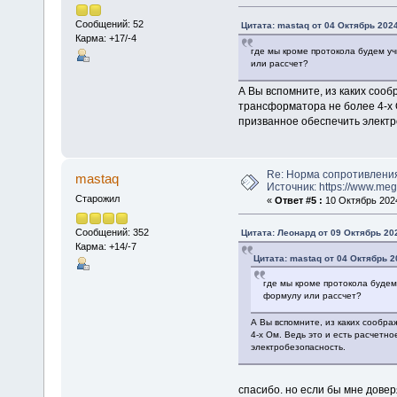
Сообщений: 52
Цитата: mastaq от 04 Октябрь 2024
Карма: +17/-4
где мы кроме протокола будем уч
или рассчет?
А Вы вспомните, из каких соо
трансформатора не более 4-х 
призванное обеспечить электр
Re: Норма сопротивлени
mastaq
Источник: https://www.me
Старожил
«
Ответ #5 :
10 Октябрь 2024
Сообщений: 352
Цитата: Леонард от 09 Октябрь 202
Карма: +14/-7
Цитата: mastaq от 04 Октябрь 2
где мы кроме протокола будем
формулу или рассчет?
А Вы вспомните, из каких сообр
4-х Ом. Ведь это и есть расчетн
электробезопасность.
спасибо. но если бы мне дове