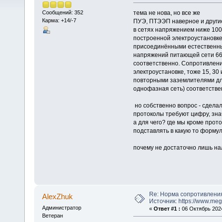
тема не нова, но все же
Сообщений: 352
Карма: +14/-7
ПУЭ, ПТЭЭП наверное и другие
в сетях напряжением ниже 100
построенной электроустановке 
присоединёнными естественны
напряжений питающей сети 660
соответственно. Сопротивлени
электроустановке, тоже 15, 30
повторными заземлителями для
однофазная сеть) соответстве
но собственно вопрос - сделал
протоколы требуют цифру, зн
а для чего? где мы кроме прот
подставлять в какую то формул
почему не достаточно лишь н
Re: Норма сопротивлени
AlexZhuk
Источник: https://www.me
Администратор
«
Ответ #1 :
06 Октябрь 2024
Ветеран