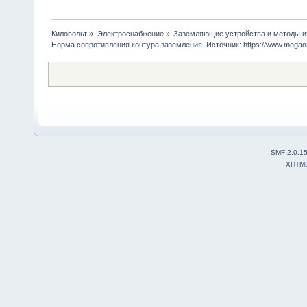
Киловольт
»
Электроснабжение
»
Заземляющие устройства и методы и
Норма сопротивления контура заземления  Источник: https://www.mega
SMF 2.0.1
XHTM