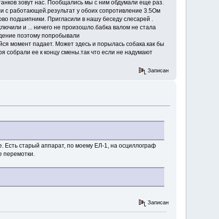
танков зовут нас. Пообщались мы с ним обдумали еще раз.
и с работающей.результат у обоих сопротивление 3.5Ом
ово подшипники. Пригласили в нашу беседу слесарей .
лючили и ... ничего не произошло.бабка валом не стала
адение поэтому попробывали
йся момент падает. Может здесь и порылась собака.как бы
я собрали ее к концу смены.так что если не надумают
Записан
е. Есть старый аппарат, по моему ЕЛ-1, на осциллограф
е перемотки.
Записан