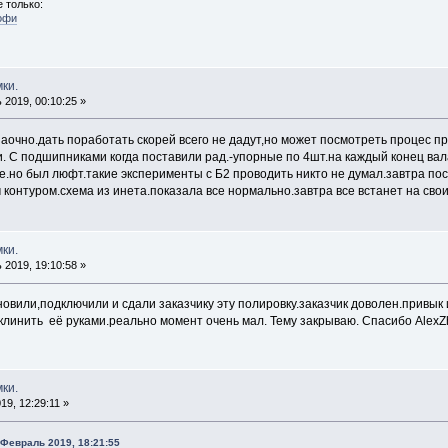
 только:
офи
ки.
2019, 00:10:25 »
 заочно.дать поработать скорей всего не дадут,но может посмотреть процес п
. С подшипниками когда поставили рад.-упорные по 4шт.на каждый конец вал
ые.но был люфт.такие эксперименты с Б2 проводить никто не думал.завтра по
контуром.схема из инета.показала все нормально.завтра все встанет на свои
ки.
2019, 19:10:58 »
овили,подключили и сдали заказчику эту полировку.заказчик доволен.привык
линить её руками.реально момент очень мал. Тему закрываю. Спасибо AlexZhu
ки.
9, 12:29:11 »
Февраль 2019, 18:21:55