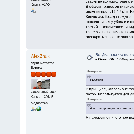
сварки.во всяком случае с 
Карма: +1/-0
В общем принес он китайск
индуктивность 16-17 мГн. 
Кончилась беседа тем,что п
шевелить.палку убрали и п
третий.закономерность.выда
то не было спасибо за пом
разобрать снова, то завтра
Re: Диагностика полом
AlexZhuk
«
Ответ #25 :
12 Февраль 
Администратор
Ветеран
Цитировать
RLCметр
В принципе, как вариант, т
Сообщений: 3029
похож. Используется для д
Карма: +301/-5
Цитировать
Модератор
А потом прозвучало слово по
Я намеренно ничего про по