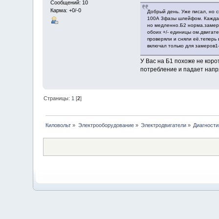
Сообщений: 10
Карма: +0/-0
Добрый день. Уже писал, но 
100А 3фазы шлейфом. Каждая 
но медленно.Б2 норма.замеры
обоих +/- единицы ом.двигат
проверяли и сняли её.теперь 
включал только для замеров1-
У Вас на Б1 похоже не коро
потребление и падает напр
Страницы:
1
[
2
]
Киловольт
»
Электрооборудование
»
Электродвигатели
»
Диагности