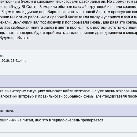
электронным блоком и силовыми тиристорами разбирался он. Но с ремонтом с
ую приблуду RLCметр. Замерили обмотки на слабо крутящей и пошли сравнил
В общем стояли думали,перебирали варианты по новой.А потом прозвучало сл
ошли мы с этим работником к рабочей бабке взяли палку и уперлися в вал и вк
оехали. Выключили вал тормознули и попробывали снова . Два раза это совп
лась свободная минута залез в инет и прочел что с ростом частоты крутящи
ощь.завтра наверно будем пробывать.сегодня пришли др.подшипники и слесар
 будем пробывать.
ки.
2019, 23:41:44 »
оже в некоторых ситуациях помогает найти витковое. Но уже очень откровенно
иагностики витковых и правильности собранной схемы электродвигателя посл
дшипники.
дшипники не писал, ибо это в первую очередь проверяется.