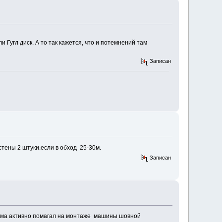
 Гугл диск. А то так кажется, что и потемнений там
Записан
стены 2 штуки.если в обход 25-30м.
Записан
есьма активно помагал на монтаже машины шовной