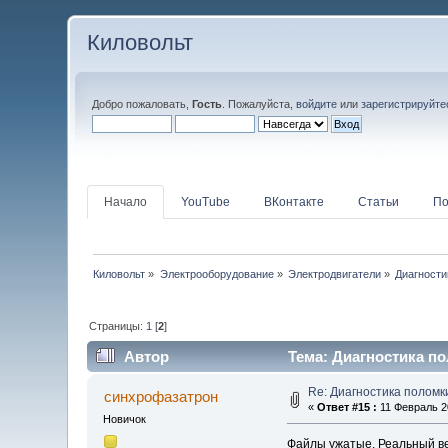
Киловольт
Добро пожаловать,
Гость
. Пожалуйста,
войдите
или
зарегистрируйте
Начало
YouTube
ВКонтакте
Статьи
По
Киловольт
»
Электрооборудование
»
Электродвигатели
»
Диагности
Страницы:
1
[
2
]
Автор
Тема: Диагностика по
Re: Диагностика поломк
синхрофазатрон
«
Ответ #15 :
11 Февраль 20
Новичок
Файлы ужатые. Реальный вес