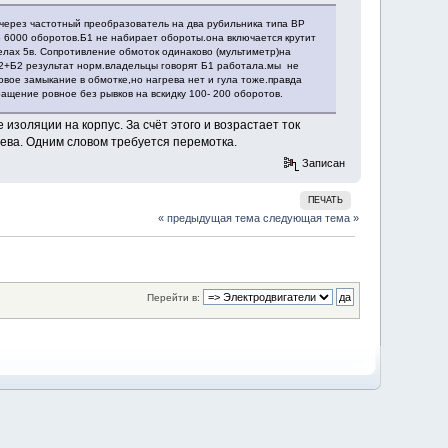
 через частотный преобразователь на два рубильника типа ВР
о 6000 оборотов.Б1 не набирает обороты.она включается крутит
лах 5в. Сопротивление обмоток одинаково (мультиметр)на
т2+Б2 результат норм.владельцы говорят Б1 работала.мы не
овое замыкание в обмотке,но нагрева нет и гула тоже.правда
ращение ровное без рывков на вскидку 100- 200 оборотов.
изоляции на корпус. За счёт этого и возрастает ток
рева. Одним словом требуется перемотка.
Записан
ПЕЧАТЬ
« предыдущая тема
следующая тема »
Перейти в: