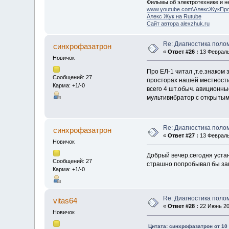
Фильмы об электротехнике и не
www.youtube.com\АлексЖукПр
Алекс Жук на Rutube
Сайт автора alexzhuk.ru
Re: Диагностика полом
синхрофазатрон
«
Ответ #26 :
13 Февраль 
Новичок
Про ЕЛ-1 читал ,т.е.знаком
Сообщений: 27
просторах нашей местности
Карма: +1/-0
всего 4 шт.обыч. авиционн
мультивибратор с открытым 
Re: Диагностика полом
синхрофазатрон
«
Ответ #27 :
13 Февраль 
Новичок
Добрый вечер.сегодня устан
Сообщений: 27
страшно попробывал бы зак
Карма: +1/-0
Re: Диагностика полом
vitas64
«
Ответ #28 :
22 Июнь 201
Новичок
Цитата: синхрофазатрон от 10 