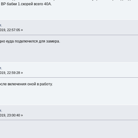
ВР бабки 1.скорей всего 40А.
и.
19, 22:57:05 »
дно куда подключился для замера.
и.
19, 22:59:28 »
сле включения оной в работу.
и.
19, 23:00:40 »