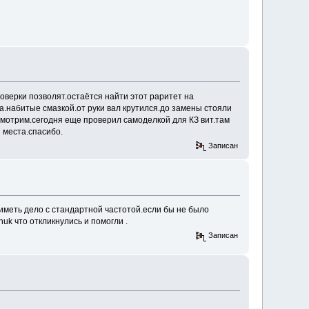
роверки позволят.остаётся найти этот раритет на
а.набитые смазкой.от руки вал крутился.до замены стояли
смотрим.сегодня еще проверил самоделкой для КЗ вит.там
 места.спасибо.
Записан
 иметь дело с стандартной частотой.если бы не было
k что откликнулись и помогли .
Записан