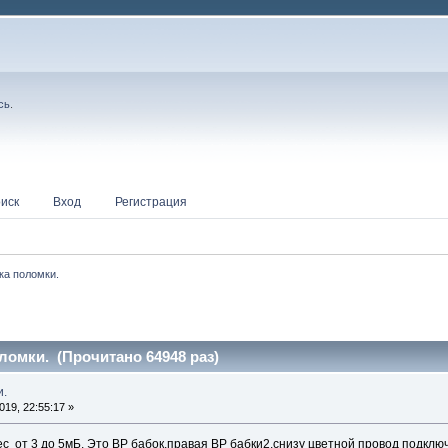
сь
.
иск
Вход
Регистрация
ка поломки.
ломки. (Прочитано 64948 раз)
и.
19, 22:55:17 »
 от 3 до 5мБ. Это ВР бабок.правая ВР бабки2.снизу цветной провод подключе