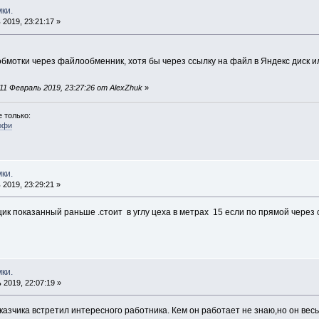
ки.
2019, 23:21:17 »
бмотки через файлообменник, хотя бы через ссылку на файл в Яндекс диск или
1 Февраль 2019, 23:27:26 от AlexZhuk
»
 только:
офи
ки.
2019, 23:29:21 »
щик показанный раньше .стоит в углу цеха в метрах 15 если по прямой через 
ки.
2019, 22:07:19 »
аказчика встретил интересного работника. Кем он работает не знаю,но он в