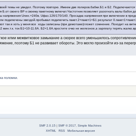
своей темы не увидел. Поэтому повторю. Имеем две полиров.бабки.Б1 и Б2. Подключаются
Б.от своего ВР к своему пакетному включат.Частотник позволяет разогнать валы бабок д
 напряжения Uлин.=240в. Uфаз.126/170/140. Просадка напряжения при включении в преде
ели подключены звездой.пробывал подключить пакет.2+пакет1+Б1 результат 0.пакет1+паке
вот так и хоть у меня все ходы записаны (при демотаже)гложет сомнение. Походит на витк
2 мин.т.к. ток Б1=10-11.6А. Б2=1.6А.простите очко не железное,а зарплату терять жалко.в
ткое илии межвитковое замыкание а скорее всего уменьшилось сопротивление 
яжение, поэтому Б1 не развивает обороты. Это могло произойти из-за перег
ка поломки.
SMF 2.0.15
|
SMF © 2017
,
Simple Machines
XHTML
RSS
Мобильная версия