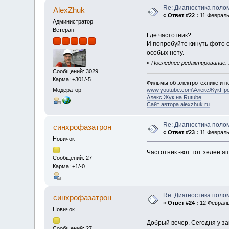
Re: Диагностика полом
AlexZhuk
«
Ответ #22 :
11 Февраль 
Администратор
Ветеран
Где частотник?
И попробуйте кинуть фото о
особых нету.
«
Последнее редактирование: 1
Сообщений: 3029
Карма: +301/-5
Фильмы об электротехнике и не
Модератор
www.youtube.com\АлексЖукПр
Алекс Жук на Rutube
Сайт автора alexzhuk.ru
Re: Диагностика полом
синхрофазатрон
«
Ответ #23 :
11 Февраль 
Новичок
Частотник -вот тот зелен.я
Сообщений: 27
Карма: +1/-0
Re: Диагностика полом
синхрофазатрон
«
Ответ #24 :
12 Февраль 
Новичок
Добрый вечер. Сегодня у з
Сообщений: 27