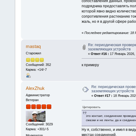
сопоставления данных. проконс
подрядчика предоставлять пол
которой явно видно количеств
сопротивления растеканию то
жаль, но я в другой сфере рабо
«
Последнее редактирование: 18 Я
Re: периодическая проверк
mastaq
заземляющих устройств
Старожил
«
Ответ #16 :
17 Январь 2026, 
к примеру
Сообщений: 352
Карма: +14/-7
Re: периодическая прове
AlexZhuk
заземляющих устройств
Администратор
«
Ответ #17 :
18 Январь 2026
Ветеран
Цитировать
это контакт, соединение проводн
смазки и не ленты. да и соедине
Сообщений: 3029
Карма: +301/-5
Ну я, собственно, и имел в ви
местах соединений.
Модератор