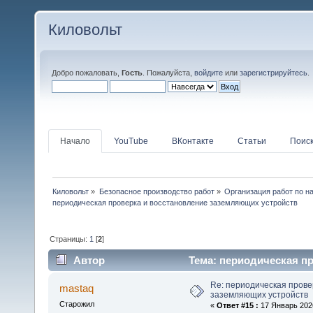
Киловольт
Добро пожаловать,
Гость
. Пожалуйста,
войдите
или
зарегистрируйтесь
.
Начало
YouTube
ВКонтакте
Статьи
Поис
Киловольт
»
Безопасное производство работ
»
Организация работ по н
периодическая проверка и восстановление заземляющих устройств
Страницы:
1
[
2
]
Автор
Тема: периодическая п
(Прочитано 26242 раз)
Re: периодическая прове
mastaq
заземляющих устройств
Старожил
«
Ответ #15 :
17 Январь 2026