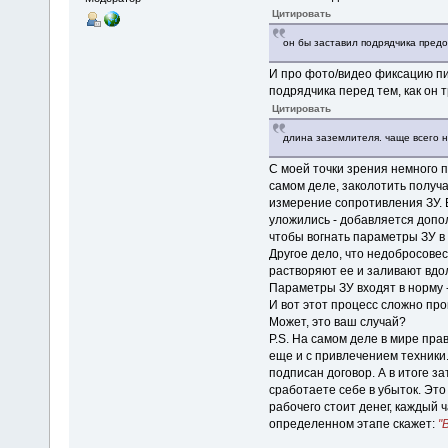
Цитировать
он бы заставил подрядчика пред
И про фото/видео фиксацию пи
подрядчика перед тем, как он 
Цитировать
длина заземлителя. чаще всего н
С моей точки зрения немного п
самом деле, заколотить получ
измерение сопротивления ЗУ. 
уложились - добавляется допол
чтобы вогнать параметры ЗУ в
Другое дело, что недобросове
растворяют ее и заливают вдо
Параметры ЗУ входят в норму -
И вот этот процесс сложно пр
Может, это ваш случай?
P.S. На самом деле в мире пра
еще и с привлечением техники.
подписан договор. А в итоге з
сработаете себе в убыток. Это
рабочего стоит денег, каждый 
определенном этапе скажет:
"