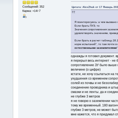
Сообщений: 352
Цитата: AlexZhuk от 17 Январь 202
Карма: +14/-7
Я поинтересуюсь: а чем вызвано
Если брать ПУЭ, то
Значения сопротивления заземл
удовлетворять значениям, приве
Если брать в расчет таблицу
28.
норм испытаний", то там почти в 
естественными заземлителями
"
однажды я готовил документ. 
я перерыл весь интернет - не б
сопротивление ЗУ было выше но
величине (о цифре)
кстати, не хочу ссылаться на т
ухудшения со временем сопрот
солей из почвы и не безолабер
соединение проводника и штыря
смазки и не ленты. да и соеди
не глубже 3 метров
я не говорю о заземлении частн
тому же временный. 180 вагонч
глубже 3 метров, не может быт
мне кажется, что я придумал с