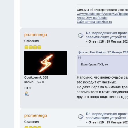
Фильмы об электротехнике и не то
www.youtube.com\АлексЖукПрофи
Алекс Жук на Rutube
Сайт автора alexzhuk.ru
Re: периодическая прове
promenergo
заземляющих устройств
Старожил
«
Ответ #18 :
19 Январь 2026
Цитата: AlexZhuk от 17 Январь 202
...
Если брать ПУЭ, то
...
Напомню, что волею судьбы за
Сообщений: 368
Карма: +52/-0
это исходит от местных.
Но даже беря во внимание тре
ЭТЛ
заземлителя в точке соединен
другого конца подключены к дру
Re: периодическая прове
promenergo
заземляющих устройств
Старожил
«
Ответ #19 :
19 Январь 2026