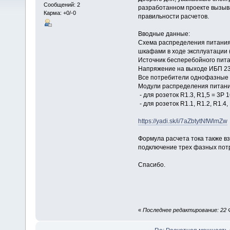
Сообщений: 2
разработанном проекте вызыв
Карма: +0/-0
правильности расчетов.
Вводные данные:
Схема распределения питания
шкафами в ходе эксплуатации 
Источник бесперебойного пита
Напряжение на выходе ИБП 2
Все потребители однофазные
Модули распределения питани
- для розеток R1.3, R1,5 = 3P 
- для розеток R1.1, R1.2, R1.4,
https://yadi.sk/i/7aZbtytNfWlmZw
Формула расчета тока также в
подключение трех фазных потр
Спасибо.
«
Последнее редактирование: 22 Ф