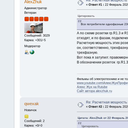
Re: Расчетная мощность 
AlexZhuk
«
Ответ #1 :
22 Февраль 2020
Администратор
Ветеран
Цитировать
Все потребители однофазные 2
А по схеме розетки гр.R1.3 и 
Сообщений: 3029
отходят, и по фазам, подключ
Карма: +301/-5
Расчетную мощность этих розе
Модератор
он, соответственно, трехфазн
трехфазную.
Вот пока я затупил: правомерн
В обозначении розеток гр.R1.
Фильмы об электротехнике и не то
www.youtube.com\АлексЖукПрофи
Алекс Жук на Rutube
Сайт автора alexzhuk.ru
Re: Расчетная мощность 
qwexak
«
Ответ #2 :
22 Февраль 2020
Новичок
Цитата: AlexZhuk от 22 Февраль 20
Сообщений: 2
Карма: +0/-0
Цитировать