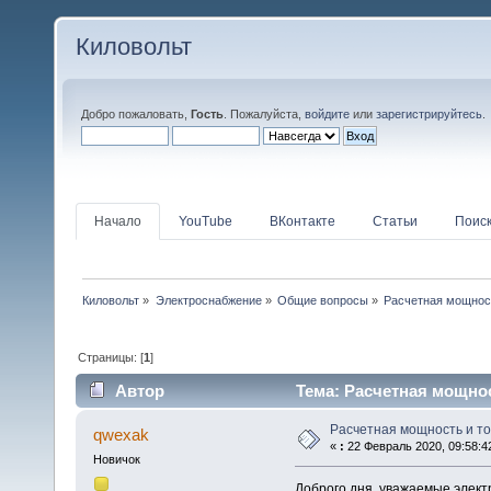
Киловольт
Добро пожаловать,
Гость
. Пожалуйста,
войдите
или
зарегистрируйтесь
.
Начало
YouTube
ВКонтакте
Статьи
Поис
Киловольт
»
Электроснабжение
»
Общие вопросы
»
Расчетная мощност
Страницы: [
1
]
Автор
Тема: Расчетная мощнос
Расчетная мощность и то
qwexak
«
:
22 Февраль 2020, 09:58:4
Новичок
Доброго дня, уважаемые электри