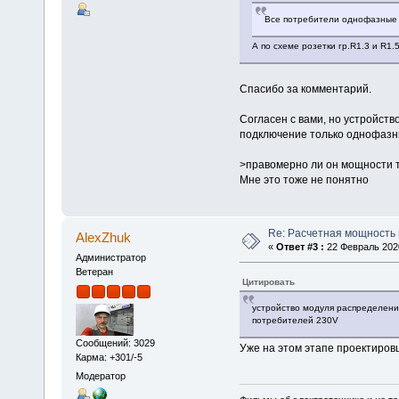
Все потребители однофазные
А по схеме розетки гр.R1.3 и R1.
Спасибо за комментарий.
Согласен с вами, но устройств
подключение только однофазн
>правомерно ли он мощности 
Мне это тоже не понятно
Re: Расчетная мощность 
AlexZhuk
«
Ответ #3 :
22 Февраль 2020
Администратор
Ветеран
Цитировать
устройство модуля распределения
потребителей 230V
Сообщений: 3029
Уже на этом этапе проектиров
Карма: +301/-5
Модератор