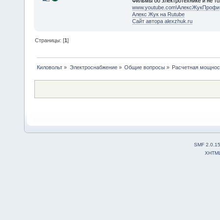
Фильмы об электротехнике и не то
www.youtube.com\АлексЖукПрофи
Алекс Жук на Rutube
Сайт автора alexzhuk.ru
Страницы: [
1
]
Киловольт
»
Электроснабжение
»
Общие вопросы
»
Расчетная мощност
SMF 2.0.1
XHTM