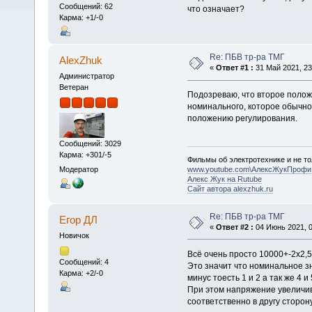
Сообщений: 62
что означает?
Карма: +1/-0
Re: ПБВ тр-ра ТМГ
AlexZhuk
«
Ответ #1 :
31 Май 2021, 23
Администратор
Ветеран
Подозреваю, что второе поло
номинального, которое обычн
положению регулирования.
Сообщений: 3029
Карма: +301/-5
Фильмы об электротехнике и не то
Модератор
www.youtube.com\АлексЖукПрофи
Алекс Жук на Rutube
Сайт автора alexzhuk.ru
Re: ПБВ тр-ра ТМГ
Егор ДЛ
«
Ответ #2 :
04 Июнь 2021, 0
Новичок
Всё очень просто 10000+-2х2,5
Сообщений: 4
Это значит что номинальное з
Карма: +2/-0
минус тоесть 1 и 2 а так же 4 и
При этом напряжение увеличив
соответственно в другу сторо