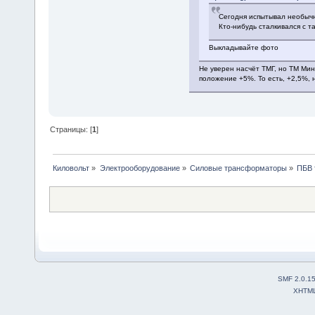
Сегодня испытывал необычны
Кто-нибудь сталкивался с 
Выкладывайте фото
Не уверен насчёт ТМГ, но ТМ Мин
положение +5%. То есть, +2,5%, 
Страницы: [
1
]
Киловольт
»
Электрооборудование
»
Силовые трансформаторы
»
ПБВ 
SMF 2.0.1
XHTM