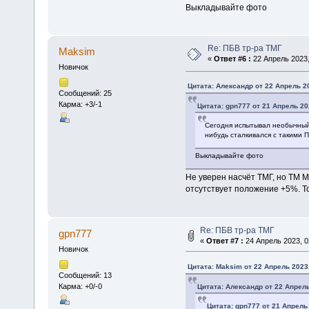
Выкладывайте фото
Re: ПБВ тр-ра ТМГ
Maksim
«
Ответ #6 :
22 Апрель 2023,
Новичок
Цитата: Алексaндр от 22 Апрель 20
Сообщений: 25
Карма: +3/-1
Цитата: gpn777 от 21 Апрель 20
Сегодня испытывал необычный а
нибудь сталкивался с такими 
Выкладывайте фото
Не уверен насчёт ТМГ, но ТМ М
отсутствует положение +5%. То
Re: ПБВ тр-ра ТМГ
gpn777
«
Ответ #7 :
24 Апрель 2023, 0
Новичок
Цитата: Maksim от 22 Апрель 2023,
Сообщений: 13
Карма: +0/-0
Цитата: Алексaндр от 22 Апрель
Цитата: gpn777 от 21 Апрель 