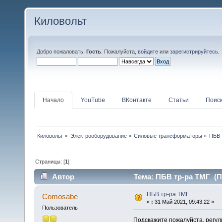
Киловольт
Добро пожаловать,
Гость
. Пожалуйста,
войдите
или
зарегистрируйтесь
.
Начало
YouTube
ВКонтакте
Статьи
Поис
Киловольт
»
Электрооборудование
»
Силовые трансформаторы
»
ПБВ 
Страницы: [
1
]
Автор
Тема: ПБВ тр-ра ТМГ (П
ПБВ тр-ра ТМГ
Comosabe
«
:
31 Май 2021, 09:43:22 »
Пользователь
Подскажите пожалуйста, регул