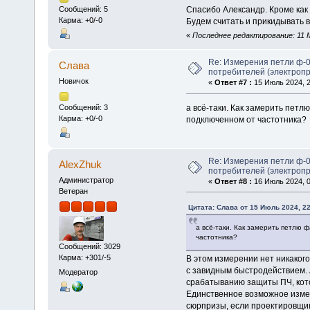
Спасибо Александр. Кроме как 
Сообщений: 5
Карма: +0/-0
Будем считать и прикидывать 
«
Последнее редактирование: 11 М
Re: Измерения петли ф-0
Слава
потребителей (электроп
Новичок
«
Ответ #7 :
15 Июль 2024, 2
а всё-таки. Как замерить петл
Сообщений: 3
Карма: +0/-0
подключенном от частотника?
Re: Измерения петли ф-0
AlexZhuk
потребителей (электроп
Администратор
«
Ответ #8 :
16 Июль 2024, 0
Ветеран
Цитата: Слава от 15 Июль 2024, 22
а всё-таки. Как замерить петлю 
частотника?
Сообщений: 3029
Карма: +301/-5
В этом измерении нет никакого
с завидным быстродействием. 
Модератор
срабатыванию защиты ПЧ, кот
Единственное возможное измере
сюрпризы, если проектировщик