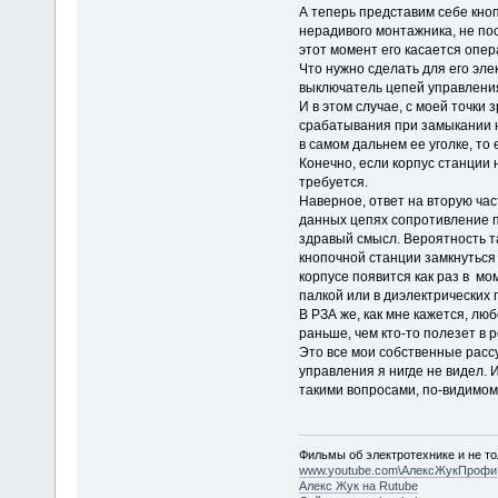
А теперь представим себе кно
нерадивого монтажника, не пос
этот момент его касается опер
Что нужно сделать для его эл
выключатель цепей управлени
И в этом случае, с моей точки
срабатывания при замыкании н
в самом дальнем ее уголке, то 
Конечно, если корпус станции 
требуется.
Наверное, ответ на вторую час
данных цепях сопротивление пе
здравый смысл. Вероятность т
кнопочной станции замкнуться 
корпусе появится как раз в мо
палкой или в диэлектрических 
В РЗА же, как мне кажется, лю
раньше, чем кто-то полезет в 
Это все мои собственные расс
управления я нигде не видел. И
такими вопросами, по-видимом
Фильмы об электротехнике и не то
www.youtube.com\АлексЖукПрофи
Алекс Жук на Rutube