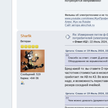
потребуется непременно!
Фильмы об электротехнике и не то
www.youtube.com\АлексЖукПрофи
Алекс Жук на Rutube
Сайт автора alexzhuk.ru
Re: Измерения петли ф-0
Sharfik
потребителей (электроп
Ветеран
«
Ответ #12 :
22 Июль 2024, 
Цитата: Слава от 19 Июль 2024, 22
Спасибо за ответ. ставят Д для 
Оборудование во взрывоопасной 
Бред какой то: вы ставите D пр
частотник стоимостью в нескол
Сообщений: 519
сработает ли АВ по КЗ. Во все
Карма: +64/-36
надо, и возможность перестав
резерв соседней ячейкой.
Цитата: Слава от 19 Июль 2024, 22
Чем можно доказать (документаль
Руководством применяемого уст