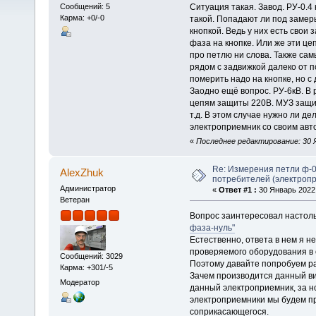
Ситуация такая. Завод. РУ-0.
Сообщений: 5
Карма: +0/-0
такой. Попадают ли под замер
кнопкой. Ведь у них есть свои
фаза на кнопке. Или же эти це
про петлю ни слова. Также сам
рядом с задвижкой далеко от 
померить надо на кнопке, но с
Заодно ещё вопрос. РУ-6кВ. В 
цепям защиты 220В. МУЗ защищё
т.д. В этом случае нужно ли де
электроприемник со своим ав
«
Последнее редактирование: 30 Я
Re: Измерения петли ф-0
AlexZhuk
потребителей (электроп
Администратор
«
Ответ #1 :
30 Январь 2022,
Ветеран
Вопрос заинтересовал настоль
фаза-нуль"
Естественно, ответа в нем я н
проверяемого оборудования в 
Сообщений: 3029
Поэтому давайте попробуем ра
Карма: +301/-5
Зачем производится данный в
Модератор
данный электроприемник, за н
электроприемники мы будем пр
соприкасающегося.