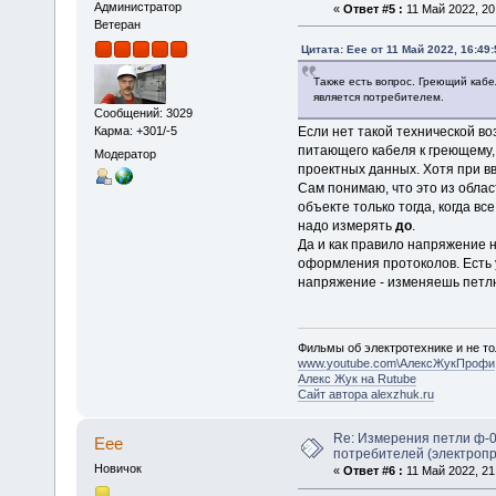
Администратор
«
Ответ #5 :
11 Май 2022, 20
Ветеран
Цитата: Еее от 11 Май 2022, 16:49:
Также есть вопрос. Греющий кабе
является потребителем.
Сообщений: 3029
Карма: +301/-5
Если нет такой технической в
питающего кабеля к греющему, т
Модератор
проектных данных. Хотя при в
Сам понимаю, что это из облас
объекте только тогда, когда в
надо измерять
до
.
Да и как правило напряжение н
оформления протоколов. Есть у
напряжение - изменяешь петлю
Фильмы об электротехнике и не то
www.youtube.com\АлексЖукПрофи
Алекс Жук на Rutube
Сайт автора alexzhuk.ru
Re: Измерения петли ф-0
Еее
потребителей (электроп
Новичок
«
Ответ #6 :
11 Май 2022, 21