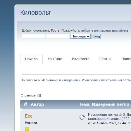
Киловольт
Добро пожаловать,
Гость
. Пожалуйста,
войдите
или
зарегистрируйтесь
.
Начало
YouTube
ВКонтакте
Статьи
Поис
Киловольт
»
Испытания и измерения
»
Измерение сопротивления петли
Страницы: [
1
]
Автор
Тема: Измерения петли 
(Прочитано 63771 раз)
Измерения петли ф-0. Дл
Еее
(электроприемников)???
Новичок
«
:
28 Январь 2022, 17:44:53