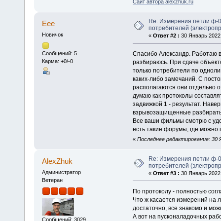
Сайт автора alexzhuk.ru
Re: Измерения петли ф-0
Еее
потребителей (электроп
Новичок
«
Ответ #2 :
30 Январь 2022,
Спасибо Александр. Работаю в
Сообщений: 5
Карма: +0/-0
разбираюсь. При сдаче объекто
только потребители по одноли
каких-либо замечаний. С посто
располагаются они отдельно о
думаю как протоколы составлят
задвижкой 1 - результат. Навер
взрывозащищенные разбирать 
Все ваши фильмы смотрю с удо
есть такие форумы, где можно
«
Последнее редактирование: 30 Я
Re: Измерения петли ф-0
AlexZhuk
потребителей (электроп
Администратор
«
Ответ #3 :
30 Январь 2022,
Ветеран
По протоколу - полностью согл
Что ж касается измерений на 
достаточно, все знакомо и мо
А вот на пусконаладочных раб
Сообщений: 3029