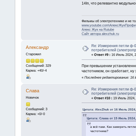
14In, что релевантно модульном
Фильмы об электротехнике и не то
www.youtube.com\АлексЖукПрофи
Алекс Жук на Rutube
Сайт автора alexzhuk.ru
Re: Измерения петли ф-0
Алексaндр
потребителей (электроп
Старожил
«
Ответ #9 :
16 Июль 2024, 2
При превышении установленного
Сообщений: 329
Карма: +40/-4
частотником, он сработает, ну 
«
Последнее редактирование: 16 И
Re: Измерения петли ф-0
Слава
потребителей (электроп
Новичок
«
Ответ #10 :
19 Июль 2024, 
Сообщений: 3
Цитата: AlexZhuk от 16 Июль 2024,
Карма: +0/-0
Цитата: Слава от 15 Июль 2024,
а всё-таки. Как замерить петл
частотника?