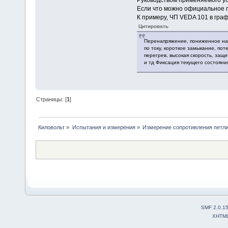
Если что можно официальное п
К примеру, ЧП VEDA 101 в гра
Цитировать
Перенапряжение, пониженное на
по току, короткое замыкание, пот
перегрев, высокая скорость, защ
и тд Фиксация текущего состояни
Страницы: [
1
]
Киловольт
»
Испытания и измерения
»
Измерение сопротивления петли
SMF 2.0.1
XHTM