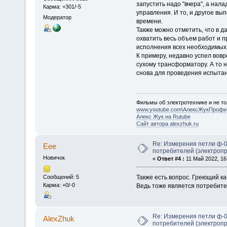
запустить надо "вчера", а на
Карма: +301/-5
управления. И то, и другое вы
Модератор
времени.
Также можно отметить, что в д
охватить весь объем работ и п
исполнения всех необходимых
К примеру, недавно успел вов
сухому трансформатору. А то н
снова для проведения испытан
Фильмы об электротехнике и не то
www.youtube.com\АлексЖукПрофи
Алекс Жук на Rutube
Сайт автора alexzhuk.ru
Re: Измерения петли ф-0
Еее
потребителей (электроп
Новичок
«
Ответ #4 :
11 Май 2022, 16
Также есть вопрос. Греющий ка
Сообщений: 5
Карма: +0/-0
Ведь тоже является потребите
Re: Измерения петли ф-0
AlexZhuk
потребителей (электроп