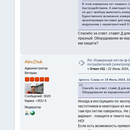
В этом измерении нет никакого с
быстродействием. А имитация то
не даст прибору выполнить изме
Единственное возможное измерени
проектировщик поставил для защ
модульному с характеристикой D.
Спасибо за ответ. ставят Д дл
празный. Оборудование во взр
как защита?
Re: Измерения петли ф-0
AlexZhuk
потребителей (электроп
Администратор
«
Ответ #11 :
22 Июль 2024, 
Ветеран
Цитата: Слава от 19 Июль 2024, 22
Спасибо за ответ. ставят Д для 
Оборудование во взрывоопасной 
Сообщений: 3029
Карма: +301/-5
Иногда в инструкциях по эксп
частотников в некоторых из ин
Модератор
там про петлю говорилось. Не 
вариант - поищите и ткните па
НО!
Если есть возможность прямого