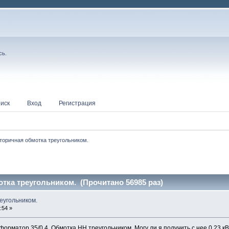
сь
.
иск
Вход
Регистрация
торичная обмотка треугольником.
тка треугольником. (Прочитано 56985 раз)
еугольником.
:54 »
форматор 35/0,4. Обмотка НН треугольником. Могу ли я получить с нее 0,23 кВ