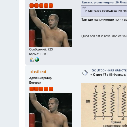
Цитата: promenergo от 20 Янва
И где такое оборудование п
Там где напряжение по низ
Quod non est in actis, non est i
Сообщений: 723
Карма: +91/-1
Re: Вторичная обмотк
blastbeat
«
Ответ #7 :
08 Февраль 2
Администратор
Ветеран