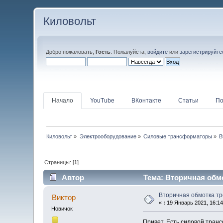
Киловольт
Добро пожаловать,
Гость
. Пожалуйста,
войдите
или
зарегистрируйте
Начало
YouTube
ВКонтакте
Статьи
По
Киловольт
»
Электрооборудование
»
Силовые трансформаторы
»
В
Страницы: [
1
]
Автор
Тема: Вторичная обмо
Вторичная обмотка тр
Виктор
«
:
19 Январь 2021, 16:14
Новичок
Привет. Есть силовой транс