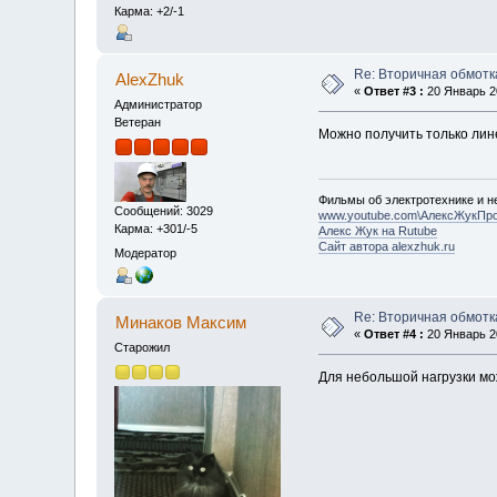
Карма: +2/-1
Re: Вторичная обмотк
AlexZhuk
«
Ответ #3 :
20 Январь 20
Администратор
Ветеран
Можно получить только лине
Фильмы об электротехнике и не
Сообщений: 3029
www.youtube.com\АлексЖукПр
Карма: +301/-5
Алекс Жук на Rutube
Сайт автора alexzhuk.ru
Модератор
Re: Вторичная обмотк
Минаков Максим
«
Ответ #4 :
20 Январь 20
Старожил
Для небольшой нагрузки м