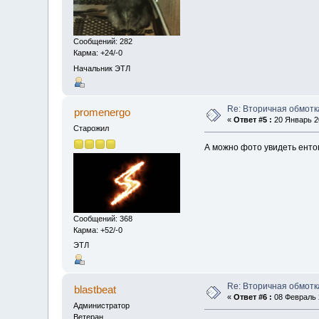
Сообщений: 282
Карма: +24/-0
Начальник ЭТЛ
Re: Вторичная обмотк
promenergo
«
Ответ #5 :
20 Январь 20
Старожил
А можно фото увидеть ентог
Сообщений: 368
Карма: +52/-0
ЭТЛ
Re: Вторичная обмотк
blastbeat
«
Ответ #6 :
08 Февраль 2
Администратор
Ветеран