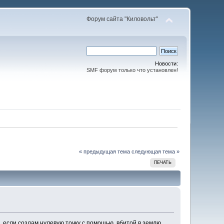
Форум сайта "Киловольт"
Новости:
SMF форум только что установлен!
« предыдущая тема
следующая тема »
ПЕЧАТЬ
, если создам нулевую точку с помощью, вбитой в землю,