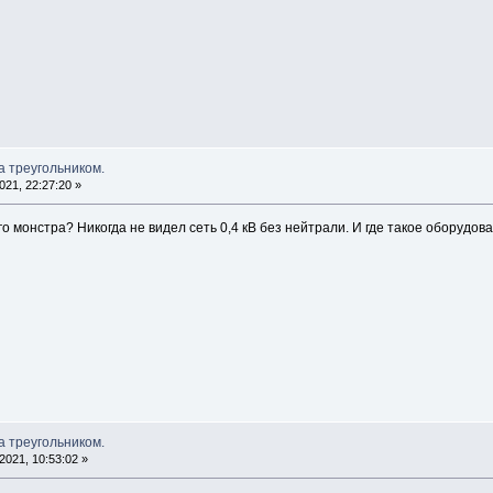
а треугольником.
21, 22:27:20 »
о монстра? Никогда не видел сеть 0,4 кВ без нейтрали. И где такое оборудо
а треугольником.
021, 10:53:02 »