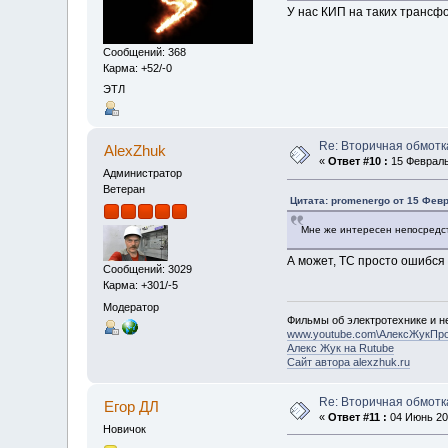
У нас КИП на таких трансф
Сообщений: 368
Карма: +52/-0
ЭТЛ
Re: Вторичная обмотк
AlexZhuk
«
Ответ #10 :
15 Февраль 
Администратор
Ветеран
Цитата: promenergo от 15 Февр
Мне же интересен непосредст
А может, ТС просто ошибся 
Сообщений: 3029
Карма: +301/-5
Модератор
Фильмы об электротехнике и не
www.youtube.com\АлексЖукПр
Алекс Жук на Rutube
Сайт автора alexzhuk.ru
Re: Вторичная обмотк
Егор ДЛ
«
Ответ #11 :
04 Июнь 202
Новичок