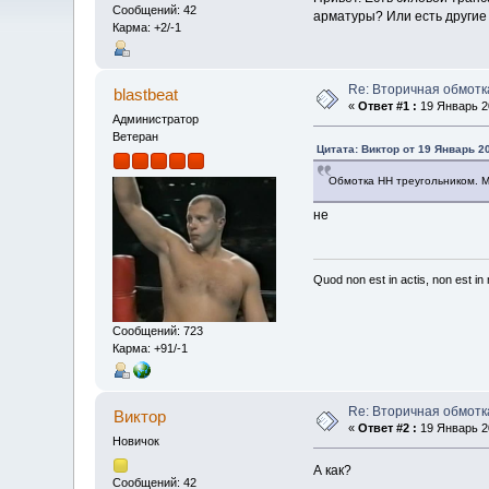
Сообщений: 42
арматуры? Или есть другие
Карма: +2/-1
Re: Вторичная обмотк
blastbeat
«
Ответ #1 :
19 Январь 20
Администратор
Ветеран
Цитата: Виктор от 19 Январь 20
Обмотка НН треугольником. Мо
не
Quod non est in actis, non est i
Сообщений: 723
Карма: +91/-1
Re: Вторичная обмотк
Виктор
«
Ответ #2 :
19 Январь 20
Новичок
А как?
Сообщений: 42