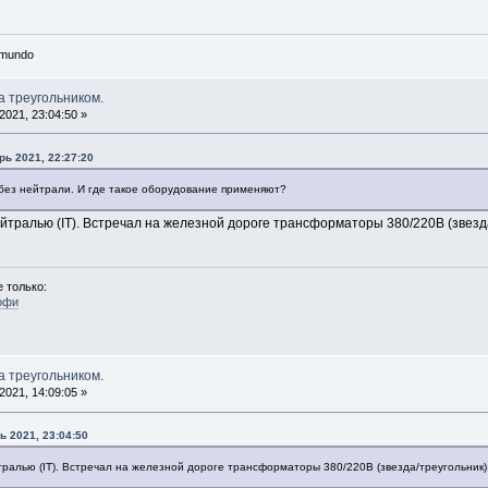
n mundo
а треугольником.
021, 23:04:50 »
рь 2021, 22:27:20
В без нейтрали. И где такое оборудование применяют?
йтралью (IT). Встречал на железной дороге трансформаторы 380/220В (звезда
 только:
офи
а треугольником.
021, 14:09:05 »
ь 2021, 23:04:50
тралью (IT). Встречал на железной дороге трансформаторы 380/220В (звезда/треугольник).