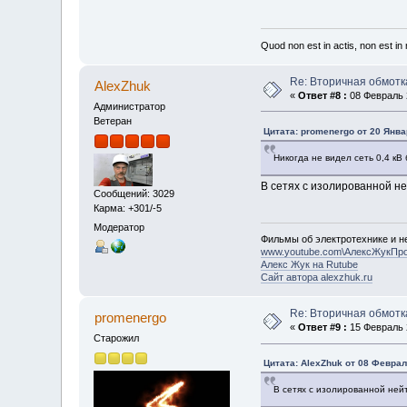
Quod non est in actis, non est i
Re: Вторичная обмотк
AlexZhuk
«
Ответ #8 :
08 Февраль 2
Администратор
Ветеран
Цитата: promenergo от 20 Янва
Никогда не видел сеть 0,4 к
В сетях с изолированной не
Сообщений: 3029
Карма: +301/-5
Модератор
Фильмы об электротехнике и не
www.youtube.com\АлексЖукПр
Алекс Жук на Rutube
Сайт автора alexzhuk.ru
Re: Вторичная обмотк
promenergo
«
Ответ #9 :
15 Февраль 2
Старожил
Цитата: AlexZhuk от 08 Феврал
В сетях с изолированной ней