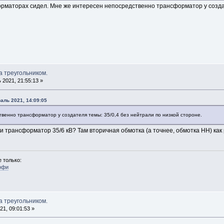
орматорах сидел. Мне же интересен непосредственно трансформатор у создат
а треугольником.
2021, 21:55:13 »
аль 2021, 14:09:05
венно трансформатор у создателя темы: 35/0,4 без нейтрали по низкой стороне.
и трансформатор 35/6 кВ? Там вторичная обмотка (а точнее, обмотка НН) как 
 только:
офи
а треугольником.
1, 09:01:53 »