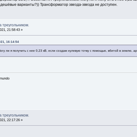
 дешёвые варианты?)) Трансформатор звезда-звезда не доступен.
а треугольником.
21, 21:58:43 »
21, 16:14:54
гу ли я получить с нее 0,23 кВ, если создам нулевую точку с помощью, вбитой в землю, 
n mundo
а треугольником.
21, 22:17:26 »