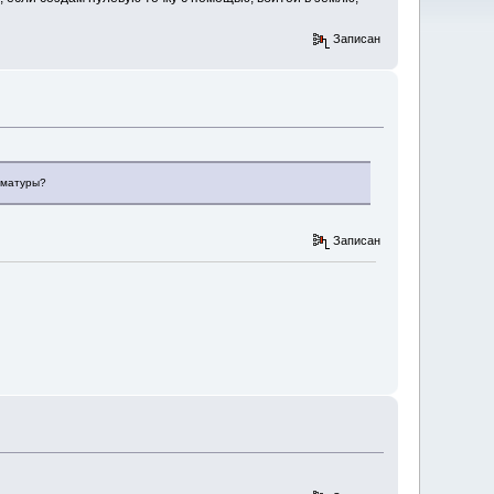
Записан
арматуры?
Записан