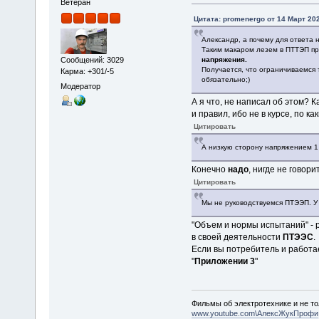
Ветеран
Цитата: promenergo от 14 Март 202
Александр, а почему для ответа н
Таким макаром лезем в ПТТЭП пр
Сообщений: 3029
напряжения.
Получается, что ограничиваемся
Карма: +301/-5
обязательно;)
Модератор
А я что, не написал об этом? 
и правил, ибо не в курсе, по к
Цитировать
А низкую сторону напряжением 1 
Конечно
надо
, нигде не говорит
Цитировать
Мы не руководствуемся ПТЭЭП. У 
"Объем и нормы испытаний" - 
в своей деятельности
ПТЭЭС
.
Если вы потребитель и работа
"
Приложении 3
"
Фильмы об электротехнике и не то
www.youtube.com\АлексЖукПрофи