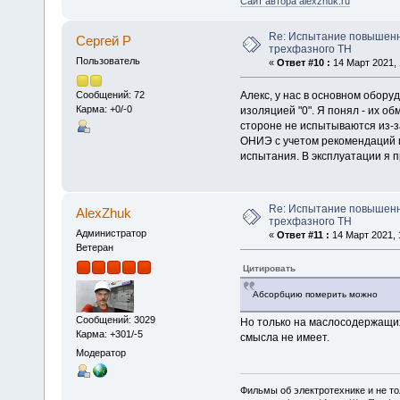
Сайт автора alexzhuk.ru
Re: Испытание повышен
Сергей Р
трехфазного ТН
Пользователь
«
Ответ #10 :
14 Март 2021, 
Алекс, у нас в основном обор
Сообщений: 72
Карма: +0/-0
изоляцией "0". Я понял - их 
стороне не испытываются из-з
ОНИЭ с учетом рекомендаций и
испытания. В эксплуатации я 
Re: Испытание повышен
AlexZhuk
трехфазного ТН
Администратор
«
Ответ #11 :
14 Март 2021, 
Ветеран
Цитировать
Абсорбцию померить можно
Сообщений: 3029
Но только на маслосодержащих
Карма: +301/-5
смысла не имеет.
Модератор
Фильмы об электротехнике и не то