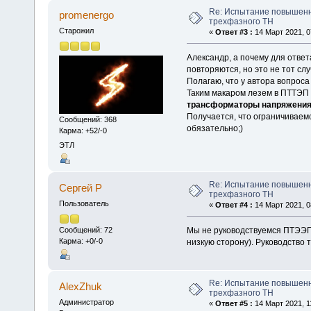
Re: Испытание повышен
promenergo
трехфазного ТН
Старожил
«
Ответ #3 :
14 Март 2021, 0
Александр, а почему для ответ
повторяются, но это не тот сл
Полагаю, что у автора вопроса
Таким макаром лезем в ПТТЭП 
трансформаторы напряжения
Получается, что ограничиваем
Сообщений: 368
обязательно;)
Карма: +52/-0
ЭТЛ
Re: Испытание повышен
Сергей Р
трехфазного ТН
Пользователь
«
Ответ #4 :
14 Март 2021, 0
Мы не руководствуемся ПТЭЭП. 
Сообщений: 72
Карма: +0/-0
низкую сторону). Руководство т
Re: Испытание повышен
AlexZhuk
трехфазного ТН
Администратор
«
Ответ #5 :
14 Март 2021, 1