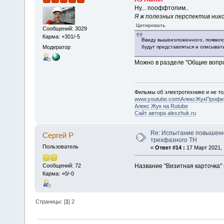
Ну... пооффтопим..
Я ж полезных перспектив ник
Цитировать
Сообщений: 3029
Карма: +301/-5
Ввиду вышеизложенного, появилос
Модератор
будут представляться и описывать
Можно в разделе "Общие вопр
Фильмы об электротехнике и не то
www.youtube.com\АлексЖукПрофи
Алекс Жук на Rutube
Сайт автора alexzhuk.ru
Re: Испытание повышен
Сергей Р
трехфазного ТН
Пользователь
«
Ответ #14 :
17 Март 2021, 
Название "Визитная карточка" 
Сообщений: 72
Карма: +0/-0
Страницы: [
1
]
2