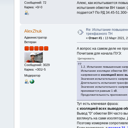
Алекс, как испытывается пов
Сообщений: 72
Карма: +0/-0
испытания обмотки ВН такая: 
подается? По РД 34.45-51.300
Re: Испытание повышен
AlexZhuk
трехфазного ТН
Администратор
«
Ответ #1 :
13 Март 2021, 2
Ветеран
А вопрос на самом деле не про
Почитаем для начала ПУЭ:
Цитировать
Сообщений: 3029
1.2. Испытание повышенным напр
Карма: +301/-5
Испытание изоляции обмотки ВН
напряжения
с изоляцией всех в
Модератор
Значения испытательного напряже
Длительность испытания трансфо
Значение испытательного напряж
принимается равным 1 кВ.
Продолжительность приложения и
Тут есть ключевая фраза:
с изоляцией всех выводов о
Вывод "0" обмотки ВН часто в
взглянуть на сами изоляторы.
Поэтому измеряем сопротивлен
Если посмотреть в
раздел 21.