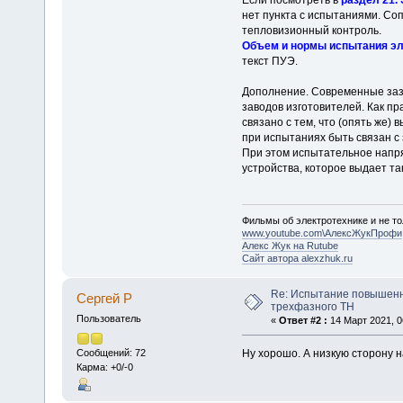
нет пункта с испытаниями. Соп
тепловизионный контроль.
Объем и нормы испытания э
текст ПУЭ.
Дополнение. Современные заз
заводов изготовителей. Как п
связано с тем, что (опять же
при испытаниях быть связан с 
При этом испытательное напряж
устройства, которое выдает т
Фильмы об электротехнике и не то
www.youtube.com\АлексЖукПрофи
Алекс Жук на Rutube
Сайт автора alexzhuk.ru
Re: Испытание повышен
Сергей Р
трехфазного ТН
Пользователь
«
Ответ #2 :
14 Март 2021, 0
Ну хорошо. А низкую сторону 
Сообщений: 72
Карма: +0/-0