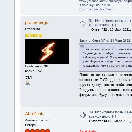
www.youtube.com\АлексЖукПрофи
Алекс Жук на Rutube
Сайт автора alexzhuk.ru
Re: Испытание повышен
promenergo
трехфазного ТН
Старожил
«
Ответ #12 :
15 Март 2021, 
Цитата: Сергей Р от 14 Март 2021,
Отвечаю всем: мы- частная сетев
"Руководство требует" работать п
объясни, почему? Программы испы
релейщик и не специалист в испыт
спрашиваю, что не понял (Мне ещ
Сообщений: 368
Карма: +52/-0
Приятно познакомится, коллег
ЭТЛ
но все таки: ПУЭ - для вновь
(руководствуются потребители)
Ввиду вышеизложенного, появил
форумчане будут представлятьс
Re: Испытание повышен
AlexZhuk
трехфазного ТН
Администратор
«
Ответ #13 :
15 Март 2021, 
Ветеран
As Admin