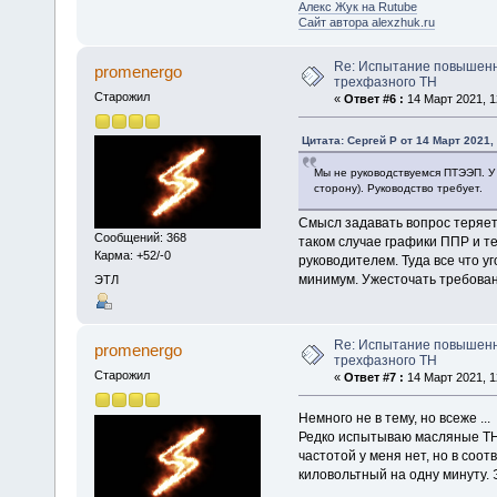
Алекс Жук на Rutube
Сайт автора alexzhuk.ru
Re: Испытание повышен
promenergo
трехфазного ТН
Старожил
«
Ответ #6 :
14 Март 2021, 1
Цитата: Сергей Р от 14 Март 2021,
Мы не руководствуемся ПТЭЭП. У 
сторону). Руководство требует.
Смысл задавать вопрос теряет
Сообщений: 368
таком случае графики ППР и т
Карма: +52/-0
руководителем. Туда все что 
минимум. Ужесточать требова
ЭТЛ
Re: Испытание повышен
promenergo
трехфазного ТН
Старожил
«
Ответ #7 :
14 Март 2021, 1
Немного не в тему, но всеже ...
Редко испытываю масляные ТНы
частотой у меня нет, но в соо
киловольтный на одну минуту. 