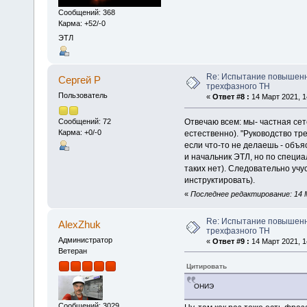
Сообщений: 368
Карма: +52/-0
ЭТЛ
Re: Испытание повышен
Сергей Р
трехфазного ТН
Пользователь
«
Ответ #8 :
14 Март 2021, 1
Отвечаю всем: мы- частная се
Сообщений: 72
Карма: +0/-0
естественно). "Руководство тре
если что-то не делаешь - объя
и начальник ЭТЛ, но по специа
таких нет). Следовательно учу
инструктировать).
«
Последнее редактирование: 14 М
Re: Испытание повышен
AlexZhuk
трехфазного ТН
Администратор
«
Ответ #9 :
14 Март 2021, 1
Ветеран
Цитировать
ОНИЭ
Сообщений: 3029