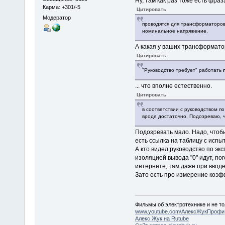
Ну, там как раз тоже есть фраз
Карма: +301/-5
Цитировать
Модератор
проводятся для трансформаторов
номинальное напряжение.
А какая у ваших трансформато
Цитировать
"Руководство требует" работать
... что вполне естественно.
Цитировать
в соответствии с руководством п
вроде достаточно. Подозреваю, 
Подозревать мало. Надо, чтоб
есть ссылка на таблицу с испы
А кто видел руководство по э
изоляцией вывода "0" идут, по
интернете, там даже при вводе
Зато есть про измерение коэф
Фильмы об электротехнике и не то
www.youtube.com\АлексЖукПрофи
Алекс Жук на Rutube