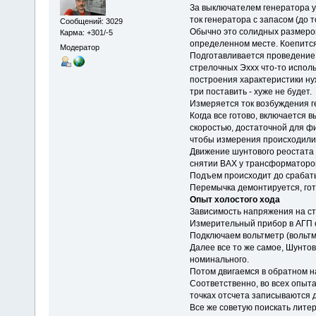
За выключателем генератора 
ток генератора с запасом (до 
Сообщений: 3029
Обычно это солидных размеро
Карма: +301/-5
определенном месте. Коепится
Модератор
Подготавливается проведение
стрелочных Эххх что-то исполь
построения характеристики нуж
три поставить - хуже не будет.
Измеряется ток возбуждения ге
Когда все готово, включается
скоростью, достаточной для фи
чтобы измерения происходили
Движение шунтового реостата н
снятии ВАХ у трансформаторов
Подъем происходит до срабаты
Перемычка демонтируется, гот
Опыт холостого хода
Зависимость напряжения на ст
Измерительный прибор в АГП о
Подключаем вольтметр (вольтм
Далее все то же самое, Шунтов
номинального.
Потом двигаемся в обратном н
Соответственно, во всех опыта
точках отсчета записываются 
Все же советую поискать литер