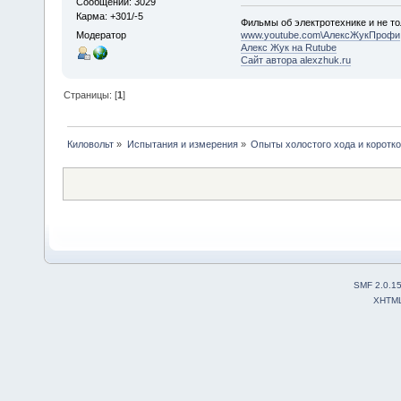
Сообщений: 3029
Карма: +301/-5
Фильмы об электротехнике и не то
Модератор
www.youtube.com\АлексЖукПрофи
Алекс Жук на Rutube
Сайт автора alexzhuk.ru
Страницы: [
1
]
Киловольт
»
Испытания и измерения
»
Опыты холостого хода и коротк
SMF 2.0.1
XHTM