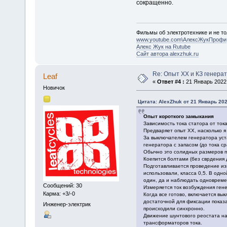
сокращенно.
Фильмы об электротехнике и не то
www.youtube.com\АлексЖукПрофи
Алекс Жук на Rutube
Сайт автора alexzhuk.ru
Re: Опыт ХХ и КЗ генера
Leaf
«
Ответ #4 :
21 Январь 2022,
Новичок
Цитата: AlexZhuk от 21 Январь 202
Опыт короткого замыкания
Зависимость тока статора от ток
Предваряет опыт ХХ, насколько я
За выключателем генератора уст
генератора с запасом (до тока с
Обычно это солидных размеров п
Коепится болтами (без сврдения 
Подготавливается проведение из
использовали, класса 0,5. В одн
один, да и наблюдать одновремен
Сообщений: 30
Измеряется ток возбуждения гене
Карма: +3/-0
Когда все готово, включается вы
достаточной для фиксации показа
Инженер-электрик
происходили синхронно.
Движение шунтового реостата наз
трансформаторов тока.