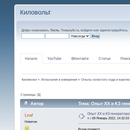
Киловольт
Добро пожаловать,
Гость
. Пожалуйста,
войдите
или
зарегистрируйтесь
.
Начало
YouTube
ВКонтакте
Статьи
Поис
Киловольт
»
Испытания и измерения
»
Опыты холостого хода и коротк
Страницы: [
1
]
Автор
Тема: Опыт ХХ и КЗ ген
Опыт ХХ и КЗ генераторо
Leaf
«
:
09 Январь 2022, 14:32:03
Новичок
Всем привет!