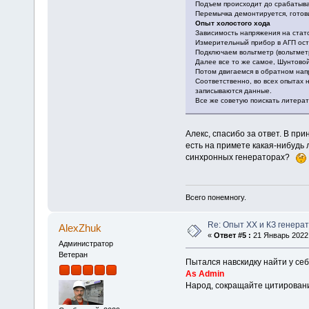
Подъем происходит до срабатыва
Перемычка демонтируется, готов
Опыт холостого хода
Зависимость напряжения на стат
Измерительный прибор в АГП ост
Подключаем вольтметр (вольтмет
Далее все то же самое, Шунтовой
Потом двигаемся в обратном напр
Соответственно, во всех опытах н
записываются данные.
Все же советую поискать литерат
Алекс, спасибо за ответ. В пр
есть на примете какая-нибудь
синхронных генераторах?
Всего понемногу.
Re: Опыт ХХ и КЗ генера
AlexZhuk
«
Ответ #5 :
21 Январь 2022,
Администратор
Ветеран
Пытался навскидку найти у себя
As Admin
Народ, сокращайте цитировани