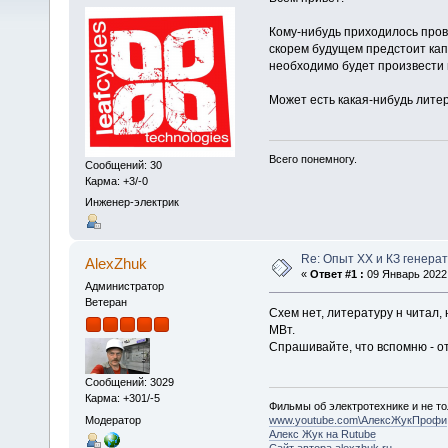
Кому-нибудь приходилось пров
скорем будущем предстоит кап
необходимо будет произвести 
Может есть какая-нибудь лите
Всего понемногу.
Сообщений: 30
Карма: +3/-0
Инженер-электрик
Re: Опыт ХХ и КЗ генера
AlexZhuk
«
Ответ #1 :
09 Январь 2022,
Администратор
Ветеран
Схем нет, литературу н читал,
МВт.
Спрашивайте, что вспомню - от
Сообщений: 3029
Карма: +301/-5
Фильмы об электротехнике и не то
Модератор
www.youtube.com\АлексЖукПрофи
Алекс Жук на Rutube
Сайт автора alexzhuk.ru