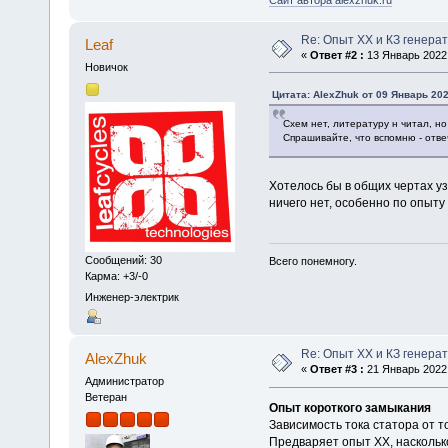
Re: Опыт ХХ и КЗ генера
Leaf
«
Ответ #2 :
13 Январь 2022,
Новичок
Цитата: AlexZhuk от 09 Январь 202
Схем нет, литературу н читал, н
Спрашивайте, что вспомню - отве
Хотелось бы в общих чертах уз
ничего нет, особенно по опыту
Сообщений: 30
Всего понемногу.
Карма: +3/-0
Инженер-электрик
Re: Опыт ХХ и КЗ генера
AlexZhuk
«
Ответ #3 :
21 Январь 2022,
Администратор
Ветеран
Опыт короткого замыкания
Зависимость тока статора от т
Предваряет опыт ХХ, наскольк