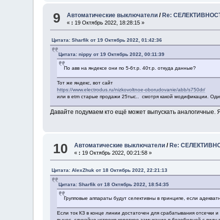
9
Автоматические выключатели
/
Re: СЕЛЕКТИВНОС
«
:
19 Октябрь 2022, 18:28:15 »
Цитата: Sharfik от 19 Октябрь 2022, 01:42:36
Цитата: nippy от 19 Октябрь 2022, 00:11:39
По авв на яндексе они по 5-6т.р. 40т.р. откуда данные?
Тот же яндекс, вот сайт
https://www.electrodus.ru/nizkovoltnoe-oborudovanie/abb/s750dr/
или в etm старые продажи 25тыс.. смотря какой модификации. Од
Давайте подумаем кто ещё может выпускать аналогичные. 
10
Автоматические выключатели
/
Re: СЕЛЕКТИВН
«
:
19 Октябрь 2022, 00:21:58 »
Цитата: AlexZhuk от 18 Октябрь 2022, 22:21:13
Цитата: Sharfik от 18 Октябрь 2022, 18:54:35
Групповые аппараты будут селективны в принципе, если адекват
Если ток КЗ в конце линии достаточен для срабатывания отсечки и
вынес, случайно устроив короткое замыкание в безобидной с виду 