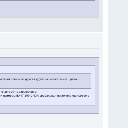
ставки отличные друг от друга, не менее чем в 3 раза -
вить автомат с завышением.
были примеры ВА47-100 С 63А срабатывал постоянно одинаково с