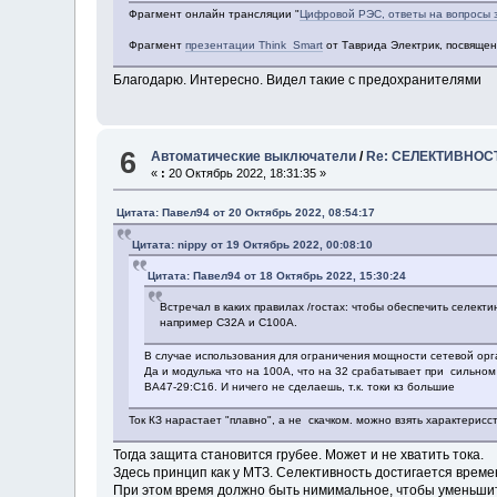
Фрагмент онлайн трансляции "
Цифровой РЭС, ответы на вопросы 
Фрагмент
презентации Think Smart
от Таврида Электрик, посвяще
Благодарю. Интересно. Видел такие с предохранителями
6
Автоматические выключатели
/
Re: СЕЛЕКТИВНОС
«
:
20 Октябрь 2022, 18:31:35 »
Цитата: Павел94 от 20 Октябрь 2022, 08:54:17
Цитата: nippy от 19 Октябрь 2022, 00:08:10
Цитата: Павел94 от 18 Октябрь 2022, 15:30:24
Встречал в каких правилах /гостах: чтобы обеспечить селект
например С32А и С100А.
В случае использования для ограничения мощности сетевой орга
Да и модулька что на 100А, что на 32 срабатывает при сильном
ВА47-29:С16. И ничего не сделаешь, т.к. токи кз большие
Ток КЗ нарастает "плавно", а не скачком. можно взять характерисс
Тогда защита становится грубее. Может и не хватить тока.
Здесь принцип как у МТЗ. Селективность достигается времен
При этом время должно быть нимимальное, чтобы уменьшит