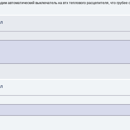
водим автоматический выключатель на втх теплового расцепителя, что грубее 
ВЛ
ВЛ