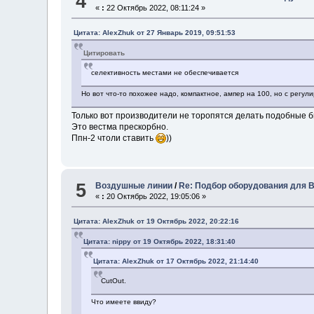
4
«
:
22 Октябрь 2022, 08:11:24 »
Цитата: AlexZhuk от 27 Январь 2019, 09:51:53
Цитировать
селективность местами не обеспечивается
Но вот что-то похожее надо, компактное, ампер на 100, но с регули
Только вот производители не торопятся делать подобные 
Это вестма прескорбно.
Ппн-2 чтоли ставить
))
5
Воздушные линии
/
Re: Подбор оборудования для 
«
:
20 Октябрь 2022, 19:05:06 »
Цитата: AlexZhuk от 19 Октябрь 2022, 20:22:16
Цитата: nippy от 19 Октябрь 2022, 18:31:40
Цитата: AlexZhuk от 17 Октябрь 2022, 21:14:40
CutOut.
Что имеете ввиду?