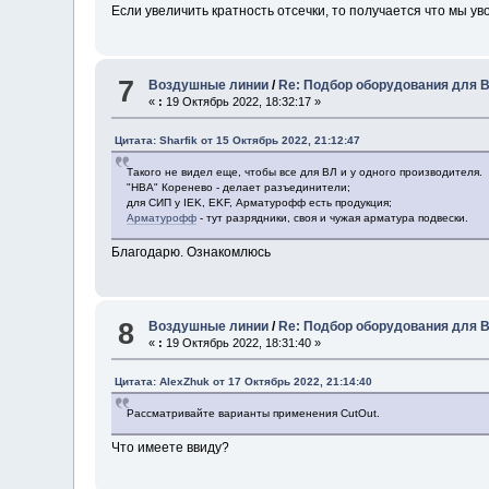
Если увеличить кратность отсечки, то получается что мы у
7
Воздушные линии
/
Re: Подбор оборудования для 
«
:
19 Октябрь 2022, 18:32:17 »
Цитата: Sharfik от 15 Октябрь 2022, 21:12:47
Такого не видел еще, чтобы все для ВЛ и у одного производителя.
"НВА" Коренево - делает разъединители;
для СИП у IEK, EKF, Арматурофф есть продукция;
Арматурофф
- тут разрядники, своя и чужая арматура подвески.
Благодарю. Ознакомлюсь
8
Воздушные линии
/
Re: Подбор оборудования для 
«
:
19 Октябрь 2022, 18:31:40 »
Цитата: AlexZhuk от 17 Октябрь 2022, 21:14:40
Рассматривайте варианты применения CutOut.
Что имеете ввиду?