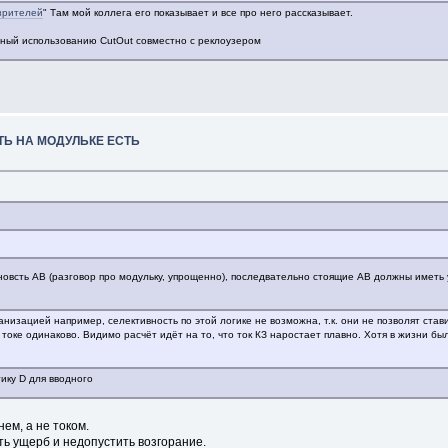
зрителей
" Там мой коллега его показывает и все про него рассказывает.
нный использованию CutOut совместно с реклоузером
ТЬ НА МОДУЛЬКЕ ЕСТЬ
иновсть АВ (разговор про модульку, упрощенно), последвательно стоящие АВ должны иметь у
низацией например, селективность по этой логике не возможна, т.к. они не позволят ста
 токе одинаково. Видимо расчёт идёт на то, что ток КЗ наростает плавно. Хотя в жизни 
тику D для вводного
ем, а не током.
ь ущерб и недопустить возгорание.