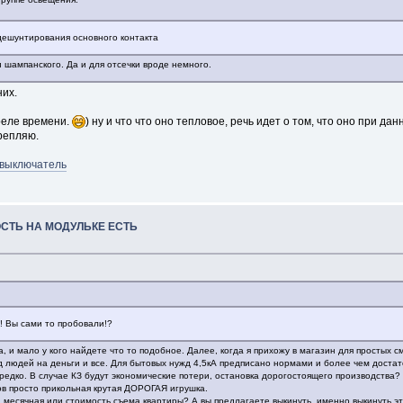
 дешунтирования основного контакта
и шампанского. Да и для отсечки вроде немного.
них.
реле времени.
) ну и что что оно тепловое, речь идет о том, что оно при 
репляю.
й_выключатель
ОСТЬ НА МОДУЛЬКЕ ЕСТЬ
!! Вы сами то пробовали!?
, и мало у кого найдете что то подобное. Далее, когда я прихожу в магазин для простых
д людей на деньги и все. Для бытовых нужд 4,5кА предписано нормами и более чем достато
едко. В случае КЗ будут экономические потери, остановка дорогостоящего производства? 
ов просто прикольная крутая ДОРОГАЯ игрушка.
а месячная или стоимость съема квартиры? А вы предлагаете выкинуть, именно выкинуть эти