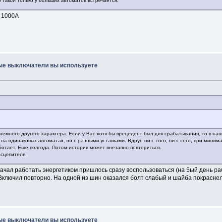
 такой только у больших автоматов встречается.
и 1000А
ые выключатели вы используете
 немного другого характера. Если у Вас хотя бы прецедент был для срабатывания, то в на
 одинаковых автоматах, но с разными уставками. Вдруг, ни с того, ни с сего, при миним
аботает. Еще полгода. Потом история может внезапно повториться.
асцепителя.
о начал работать энергетиком пришлось сразу воспользоваться (на 5ый день 
 Включил повторно. На одной из шин оказался болт слабый и шайба покраснела
ые выключатели вы используете