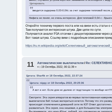
Цитировать
вводится задержка 0,03-0,04с за счет задержки тепловой после
Нифига не понял, но очень интересно. Для тепловой 0,04 с - брызг
Откройте техничку первого поста или на виеи есть статьч о 
Там получается интересная штука. Две цепи по сути.
Получается аналог РЗА отсечки с дешунтированием через 
Вот такая штука. Ссылку вики с подробным описанием прик
https://ru.m.wikipedia.org/wiki/Селективный_автоматически
11
Автоматические выключатели
/
Re: СЕЛЕКТИВН
«
:
19 Октябрь 2022, 00:11:39 »
Цитата: Sharfik от 18 Октябрь 2022, 22:37:24
Цитата: nippy от 18 Октябрь 2022, 20:25:36
А вот и нет. Если дом не далеко от подстанции то вообще нет!!!
Смотрите: Эта серия аппаратов во-первых патентованная наверняка
выключатели 6кА только материться хочется. Потому что это разво
происходят отключения в домашней сети по КЗ? Ответ достаточно р
развалиться. Эта серия, она нишевая, и для большинства электрик
Вы понимаете, что цена 40тыс. рублей, это для многих их зарплат