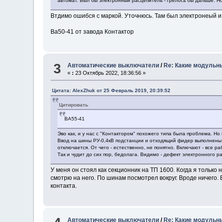
автомат. Был бы электронный расцепитель - грелось бы дальше. Но
Втдимо ошибся с маркой. Уточнюсь. Там был электронеый 
Ва50-41 от завода Контактор
3
Автоматические выключатели
/
Re: Какие модульн
«
:
23 Октябрь 2022, 18:36:56 »
Цитата: AlexZhuk от 25 Февраль 2019, 20:39:52
Цитировать
ВА55-41
Эво как, и у нас с "Контактором" похожего типа была проблема. Но
Ввод на шины РУ-0,4кВ подстанции и отходящий фидер выполнены на
отключается. От чего - естественно, не понятно. Включают - все р
Так и чудит до сих пор, бедолага. Видимо - дефект электронного р
У меня он стоял как секционник на ТП 1600. Когда я тольк
смотрю на него. По шинам посмотрел вокруг. Вроде ничего.
контакта.
Автоматические выключатели
/
Re: Какие модульн