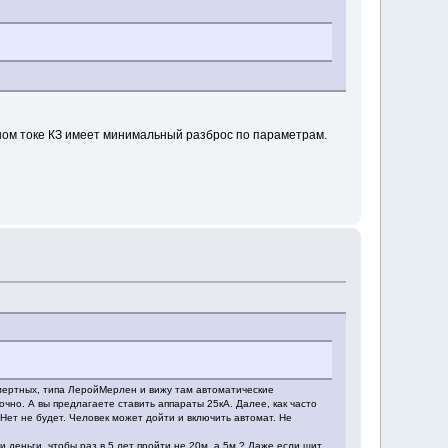
данном токе КЗ имеет минимальный разброс по параметрам.
 смертных, типа ЛеройМерлен и вижу там автоматические
чно. А вы предлагаете ставить аппараты 25кА. Далее, как часто
Нет не будет. Человек может дойти и включить автомат. Не
 деньги, чтобы раз в 5 лет пройти не 20м, а 5м.? Даже если щит