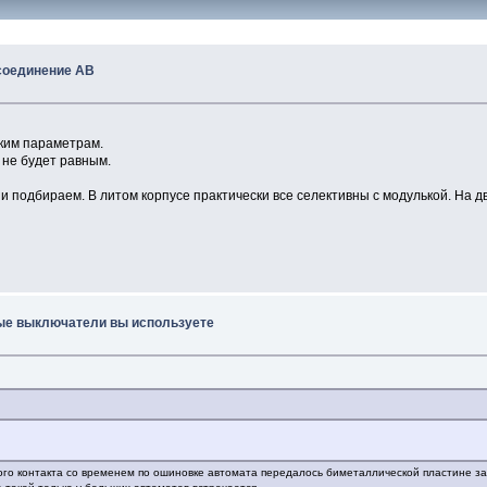
соединение АВ
ким параметрам.
 не будет равным.
 подбираем. В литом корпусе практически все селективны с модулькой. На дви
ые выключатели вы используете
хого контакта со временем по ошиновке автомата передалось биметаллической пластине за