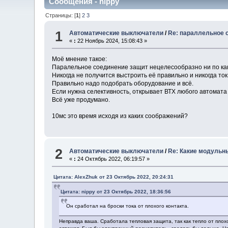
Сообщения - nippy
Страницы: [
1
]
2
3
1
Автоматические выключатели
/
Re: параллельное 
«
:
22 Ноябрь 2024, 15:08:43 »
Моё мнение такое:
Паралельное соединение защит нецелесообразно ни по ка
Никогда не получится выстроить её правильно и никогда ток
Правильно надо подобрать оборудование и всё.
Если нужна селективность, открывает ВТХ любого автомата и
Всё уже продумано.
10мс это время исходя из каких соображений?
2
Автоматические выключатели
/
Re: Какие модульн
«
:
24 Октябрь 2022, 06:19:57 »
Цитата: AlexZhuk от 23 Октябрь 2022, 20:24:31
Цитата: nippy от 23 Октябрь 2022, 18:36:56
Он сработал на броски тока от плохого контакта.
Неправда ваша. Сработала тепловая защита, так как тепло от пло