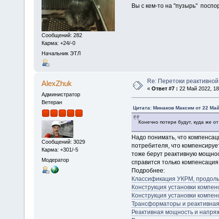
Вы с кем-то на "пузырь" поспор
Сообщений: 282
Карма: +24/-0
Начальник ЭТЛ
Re: Перетоки реактивно
AlexZhuk
«
Ответ #7 :
22 Май 2022, 18
Администратор
Ветеран
Цитата: Минаков Максим от 22 Май
Конечно потери будут, куда же от
Надо понимать, что компенсаци
Сообщений: 3029
потребителя, что компенсируе
Карма: +301/-5
тоже берут реактивную мощнос
Модератор
справится только компенсация
Подробнее:
Классификация УКРМ, продол
Конструкция установки компен
Конструкция установки компе
Трансформаторы и реактивна
Реактивная мощность и напря