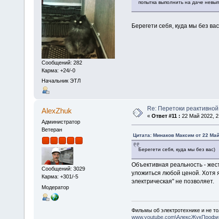
попытка выполнить на даче невы
Берегети себя, куда мы без вас
Сообщений: 282
Карма: +24/-0
Начальник ЭТЛ
Re: Перетоки реактивно
AlexZhuk
«
Ответ #11 :
22 Май 2022, 2
Администратор
Ветеран
Цитата: Минаков Максим от 22 Май
Берегети себя, куда мы без вас)
Объективная реальность - жес
Сообщений: 3029
уложиться любой ценой. Хотя я
Карма: +301/-5
электрическая" не позволяет.
Модератор
Фильмы об электротехнике и не то
www.youtube.com\АлексЖукПрофи