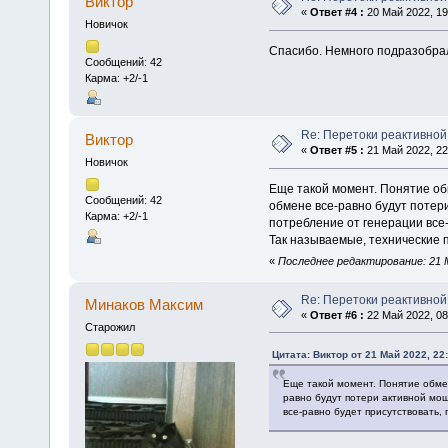
Виктор
«
Ответ #4 :
20 Май 2022, 19
Новичок
Спасибо. Немного подразобра
Сообщений: 42
Карма: +2/-1
Re: Перетоки реактивно
Виктор
«
Ответ #5 :
21 Май 2022, 22
Новичок
Еще такой момент. Понятие об
Сообщений: 42
обмене все-равно будут потер
Карма: +2/-1
потребление от генерации все-
Так называемые, технические 
«
Последнее редактирование: 21 М
Re: Перетоки реактивно
Минаков Максим
«
Ответ #6 :
22 Май 2022, 08
Старожил
Цитата: Виктор от 21 Май 2022, 22
Еще такой момент. Понятие обме
равно будут потери активной мощ
все-равно будет присутствовать,