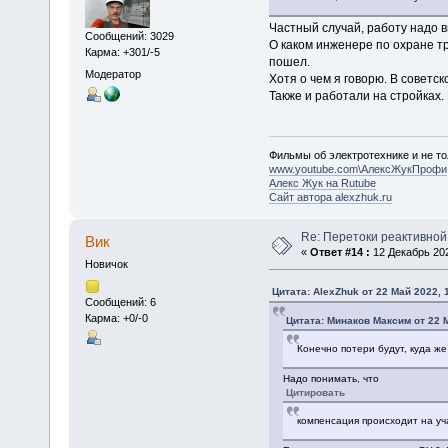
Частный случай, работу надо 
Сообщений: 3029
О каком инженере по охране тр
Карма: +301/-5
пошел.
Модератор
Хотя о чем я говорю. В советс
Также и работали на стройках.
Фильмы об электротехнике и не то
www.youtube.com\АлексЖукПрофи
Алекс Жук на Rutube
Сайт автора alexzhuk.ru
Re: Перетоки реактивно
Вик
«
Ответ #14 :
12 Декабрь 202
Новичок
Цитата: AlexZhuk от 22 Май 2022, 
Сообщений: 6
Карма: +0/-0
Цитата: Минаков Максим от 22 М
Конечно потери будут, куда же
Надо понимать, что
Цитировать
компенсация происходит на уча