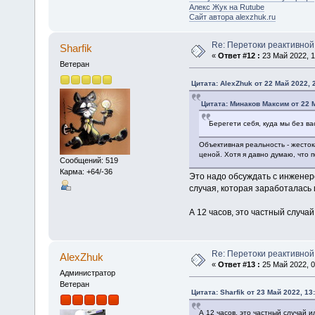
Алекс Жук на Rutube
Сайт автора alexzhuk.ru
Re: Перетоки реактивно
Sharfik
«
Ответ #12 :
23 Май 2022, 1
Ветеран
Цитата: AlexZhuk от 22 Май 2022, 
Цитата: Минаков Максим от 22 М
Берегети себя, куда мы без ва
Объективная реальность - жесток
ценой. Хотя я давно думаю, что п
Сообщений: 519
Карма: +64/-36
Это надо обсуждать с инженер
случая, которая заработалась 
А 12 часов, это частный случай
Re: Перетоки реактивно
AlexZhuk
«
Ответ #13 :
25 Май 2022, 0
Администратор
Ветеран
Цитата: Sharfik от 23 Май 2022, 13
А 12 часов, это частный случай и