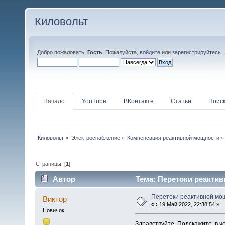
Киловольт
Добро пожаловать,
Гость
. Пожалуйста,
войдите
или
зарегистрируйтесь
.
Начало
YouTube
ВКонтакте
Статьи
Поис
Киловольт
»
Электроснабжение
»
Компенсация реактивной мощности
»
Страницы: [
1
]
Автор
Тема: Перетоки реактив
Перетоки реактивной мо
Виктор
«
:
19 Май 2022, 22:38:54 »
Новичок
Здравствуйте. Подскажите, в 