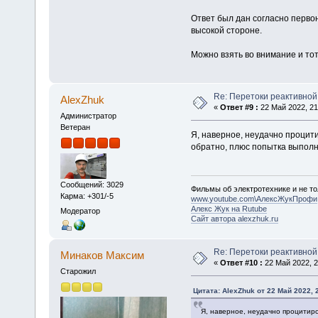
Ответ был дан согласно первон
высокой стороне.
Можно взять во внимание и тот
Re: Перетоки реактивно
AlexZhuk
«
Ответ #9 :
22 Май 2022, 21
Администратор
Ветеран
Я, наверное, неудачно процитир
обратно, плюс попытка выполн
Сообщений: 3029
Фильмы об электротехнике и не то
Карма: +301/-5
www.youtube.com\АлексЖукПрофи
Алекс Жук на Rutube
Модератор
Сайт автора alexzhuk.ru
Re: Перетоки реактивно
Минаков Максим
«
Ответ #10 :
22 Май 2022, 2
Старожил
Цитата: AlexZhuk от 22 Май 2022, 
Я, наверное, неудачно процитиров