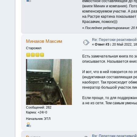
емкостной составляющей до п
(книги Минин и компания). Пот
компенсируемом участке. А раз
на Растре картина показывает
Красавчик, помоги)))
«
Последнее редактирование: 20 М
Re: Перетоки реактивно
Минаков Максим
«
Ответ #3 :
20 Май 2022, 18
Старожил
Есть замечательная книга по э
описывается. Называется книга
И вот, что в ней говорится по
(индуктивная составляющая ре
наоборот. Так происходит обм
генератор большой участок ли
Если проще, то для поддержани
а не из сети. Тем самым умень
Сообщений: 282
Карма: +24/-0
Начальник ЭТЛ
Re: Перетоки реактивно