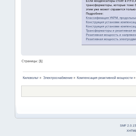
Если конденсаторы стоят в РУ-0,4
трансформаторы, которые тоже б
этим уже может справится только
Подробнее:
Классификация УКРМ, продольны
Конструкция установки компенса
Конструкция установки компенса
Трансформаторы и реактивная м
Реактивная мощность и напряже
Реактивная мощность электродв
Страницы: [
1
]
Киловольт
»
Электроснабжение
»
Компенсация реактивной мощности
»
SMF 2.0.1
XHTM