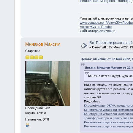
Реактивная мощность электро
Фильмы об электротехнике и не то
www.youtube.com\АлексЖукПрофи
Алекс Жук на Rutube
Сайт автора alexzhuk.ru
Re: Перетоки реактивно
Минаков Максим
«
Ответ #8 :
22 Май 2022, 19
Старожил
Цитата: AlexZhuk от 22 Май 2022, 
Цитата: Минаков Максим от 22 М
Конечно потери будут, куда же
Надо понимать, что компенсация п
компенсируется его реактив. Но
мощность в зависимости от загру
стороне ВН.
Подробнее:
Классификация УКРМ, продольны
Сообщений: 282
Конструкция установки компенса
Карма: +24/-0
Конструкция установки компенса
Трансформаторы и реактивная м
Начальник ЭТЛ
Реактивная мощность и напряже
Реактивная мощность электродв