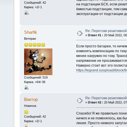
Сообщений: 42
на подстанции БСК, если реак
Карма: +2/-1
ёмкостью подстанции, тем сам
эксплуатации-от подстанции д
Re: Перетоки реактивно
Sharfik
«
Ответ #1 :
20 Май 2022, 00
Ветеран
Если просто батареи, то ничем
изменять компенсацию по теку
менее нагружен по току. Транс
напряжение не просаживается
Наверно стоит вот это полиста
https://legrand.ru/upload/iblock
Сообщений: 519
Карма: +64/-36
Re: Перетоки реактивно
Виктор
«
Ответ #2 :
20 Май 2022, 07
Новичок
Спасибо! Я же правильно пони
Сообщений: 42
ничего и не поменялось, как б
Карма: +2/-1
линия. Просто немного запута