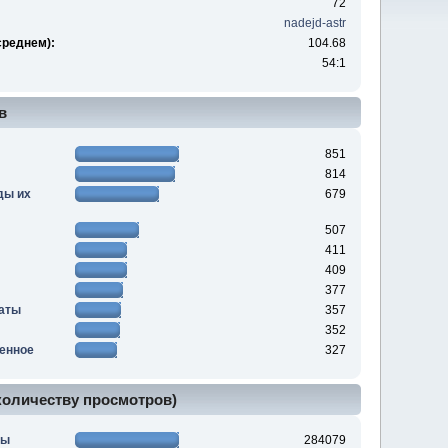
72
nadejd-astr
среднем):
104.68
54:1
в
851
814
ды их
679
507
411
409
377
аты
357
352
ченное
327
 количеству просмотров)
вы
284079