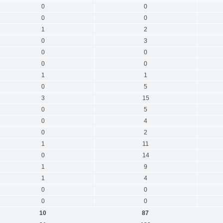
0
0
0
0
1
2
0
3
0
0
0
0
1
1
0
5
3
15
0
5
0
4
0
2
1
11
0
14
1
9
1
4
0
0
0
0
10
87