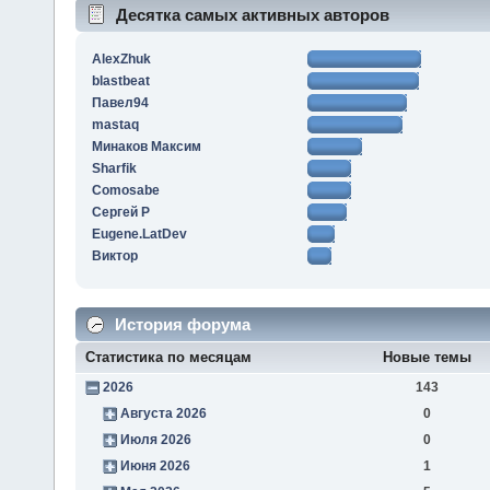
Десятка самых активных авторов
AlexZhuk
blastbeat
Павел94
mastaq
Минаков Максим
Sharfik
Comosabe
Сергей Р
Eugene.LatDev
Виктор
История форума
Статистика по месяцам
Новые темы
2026
143
Августа 2026
0
Июля 2026
0
Июня 2026
1